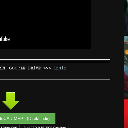
MEP GOOGLE DRİVE >>>
İndir
toCAD MEP - (Direkt indir)
Eğitim Seti
AutoCAD MEP 2020 Kurulum