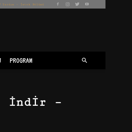
Yardım – İstek Bölümü
J
PROGRAM
0 İndir –