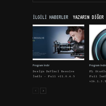
İLGILI HABERLER
YAZARIN DIĞER 
Program İndir
Program İndir
Design DaVinci Resolve
FL Studi
İndir – Full v21.0.4.5
Full İnd
v26.1.3.