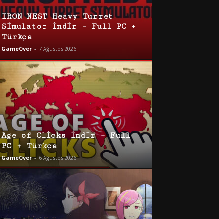
IRON NEST Heavy Turret
Simulator İndir – Full PC +
Türkçe
GameOver
-
7 Ağustos 2026
Age of Clicks İndir – Full
PC + Türkçe
GameOver
-
6 Ağustos 2026