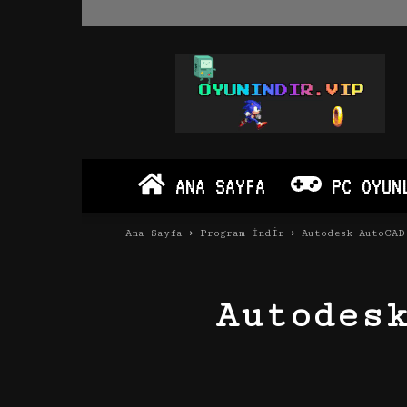
Oyun
İndir
Vip
–
Program
İndir
Full
ANA SAYFA
PC OYUN
PC
Ve
Android
Ana Sayfa
Program İndir
Autodesk AutoCAD
Apk
Autodesk