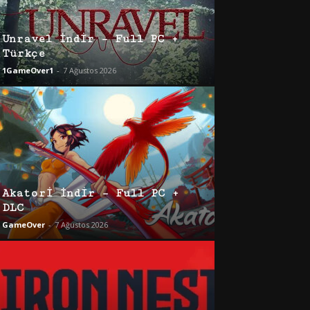
Unravel İndir – Full PC +
Türkçe
1GameOver1
-
7 Ağustos 2026
Akatori İndir – Full PC +
DLC
GameOver
-
7 Ağustos 2026