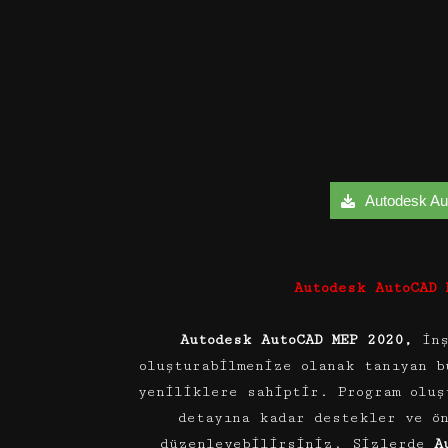
Autodesk Au
Autodesk AutoCAD
Autodesk AutoCAD MEP 2020,
inş
oluşturabilmenize olanak tanıyan b
yeniliklere sahiptir. Program oluş
detayına kadar destekler ve ö
düzenleyebilirsiniz. Sizlerde
A