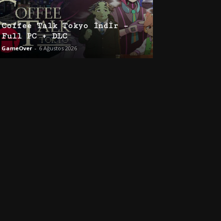
Coffee Talk Tokyo İndir –
Full PC + DLC
GameOver
-
6 Ağustos 2026