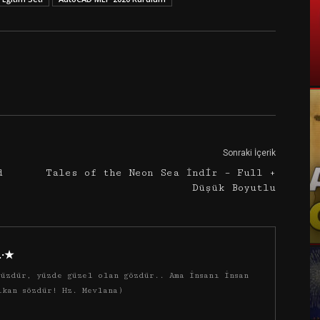
Google+
Email
Sonraki İçerik
d
Tales of the Neon Sea İndir – Full +
Düşük Boyutlu
·.·★
üzdür, yüzde güzel olan gözdür.. Ama insanı insan
ıkan sözdür! Hz. Mevlana)