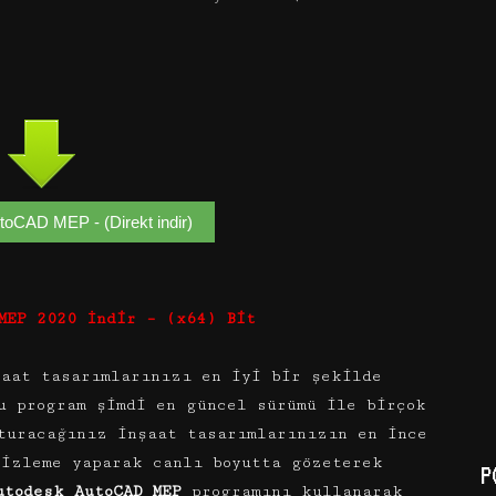
toCAD MEP - (Direkt indir)
 MEP
2020
İndir – (x64) Bit
aat tasarımlarınızı en iyi bir şekilde
u program şimdi en güncel sürümü ile birçok
turacağınız inşaat tasarımlarınızın en ince
nizleme yaparak canlı boyutta gözeterek
P
utodesk AutoCAD MEP
programını kullanarak