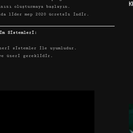
K
ınızı oluşturmaya başlayın.
nda lider mep 2020 ücretsiz indir.
im Sistemleri:
zeri sistemler ile uyumludur.
ve üzeri gereklidir.