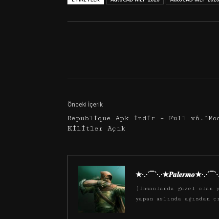
Facebook
Twitter
Önceki İçerik
Republique Apk İndir – Full v6.1Mo
Kilitler Açık
★·.·´¯`·.·★𝑷𝒂𝒍𝒆𝒓𝒎𝒐★·.·´¯`
(İnsanlarda güzel olan y
yapan aslında ağızdan ç