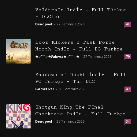
Voidtrain İndir – Full Türkçe
+ DLCler
Deadpool
-
27 Temmuz 2026
48
Door Kickers 2 Task Force
North İndir – Full PC Türkçe
★·.·´¯`·.·★𝑷𝒂𝒍𝒆𝒓𝒎𝒐★·.·´¯`·.·★
-
27 Temmuz 2026
79
Shadows of Doubt İndir – Full
PC Türkçe + Tüm DLC
GameOver
-
26 Temmuz 2026
47
Shotgun King The Final
Checkmate İndir – Full Türkçe
Deadpool
-
25 Temmuz 2026
34