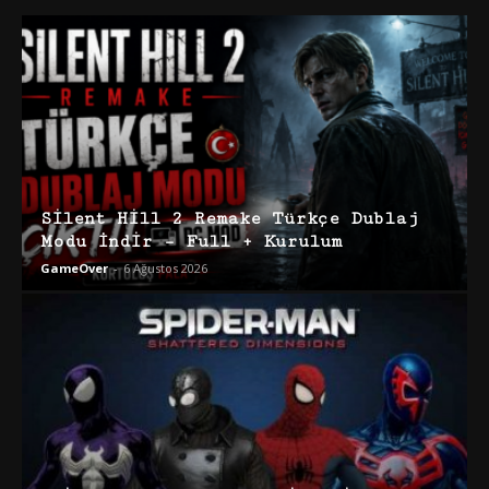
Silent Hill 2 Remake Türkçe Dublaj
Modu İndir – Full + Kurulum
GameOver
-
6 Ağustos 2026