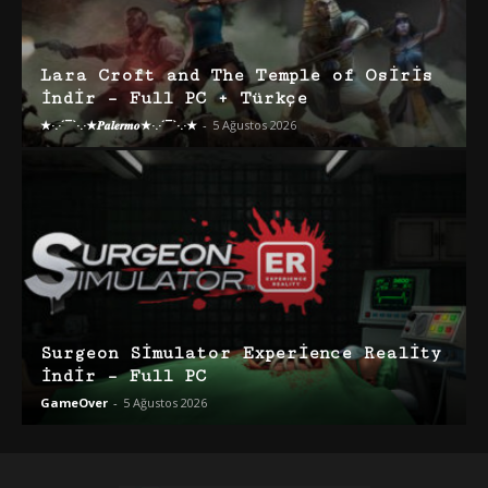
Lara Croft and The Temple of Osiris
İndir – Full PC + Türkçe
★·.·´¯`·.·★𝑷𝒂𝒍𝒆𝒓𝒎𝒐★·.·´¯`·.·★
-
5 Ağustos 2026
Surgeon Simulator Experience Reality
İndir – Full PC
GameOver
-
5 Ağustos 2026