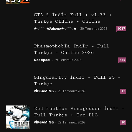
GTA 5 İndir Full + v1.73 +
Türkçe Offline + Online
★·.·´¯`·.·★𝑷𝒂𝒍𝒆𝒓𝒎𝒐★·.·´¯`·.·★
-
30 Temmuz 2026
9717
Phasmophobia İndir – Full
Türkçe – Online 2026
Deadpool
-
29 Temmuz 2026
883
Singularity İndir – Full PC +
Türkçe
VİPGAMİNG
-
29 Temmuz 2026
12
Red Faction Armageddon İndir –
Full Türkçe + Tüm DLC
VİPGAMİNG
-
29 Temmuz 2026
10