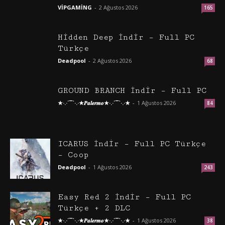
VİPGAMİNG
-
2 Ağustos 2026
165
Hidden Deep İndir – Full PC
Türkçe
Deadpool
-
2 Ağustos 2026
68
GROUND BRANCH İndir – Full PC
★·.·´¯`·.·★𝑷𝒂𝒍𝒆𝒓𝒎𝒐★·.·´¯`·.·★
-
1 Ağustos 2026
84
ICARUS İndir – Full PC Türkçe
– Coop
Deadpool
-
1 Ağustos 2026
243
Easy Red 2 İndir – Full PC
Türkçe + 2 DLC
★·.·´¯`·.·★𝑷𝒂𝒍𝒆𝒓𝒎𝒐★·.·´¯`·.·★
-
1 Ağustos 2026
38