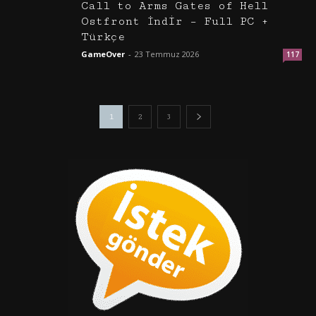
Call to Arms Gates of Hell
Ostfront İndir – Full PC +
Türkçe
GameOver
-
23 Temmuz 2026
117
1
2
3