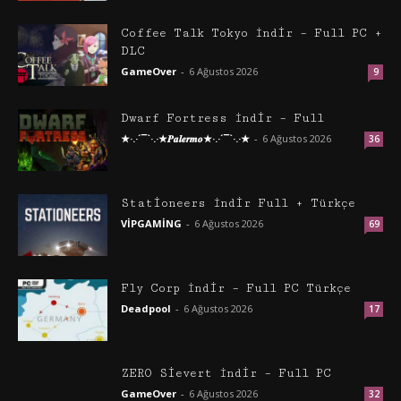
Coffee Talk Tokyo İndir – Full PC +
DLC
GameOver
-
6 Ağustos 2026
9
Dwarf Fortress İndir – Full
★·.·´¯`·.·★𝑷𝒂𝒍𝒆𝒓𝒎𝒐★·.·´¯`·.·★
-
6 Ağustos 2026
36
Stationeers İndir Full + Türkçe
VİPGAMİNG
-
6 Ağustos 2026
69
Fly Corp İndir – Full PC Türkçe
Deadpool
-
6 Ağustos 2026
17
ZERO Sievert İndir – Full PC
GameOver
-
6 Ağustos 2026
32