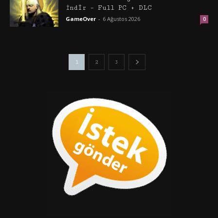
İndir – Full PC + DLC
GameOver
-
6 Ağustos 2026
0
1
2
3