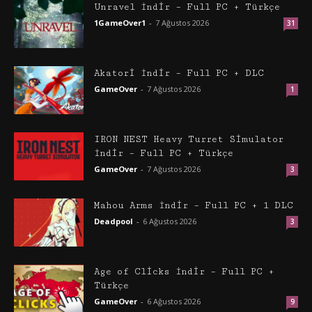
Unravel İndir – Full PC + Türkçe
1GameOver1
-
7 Ağustos 2026
31
Akatori İndir – Full PC + DLC
GameOver
-
7 Ağustos 2026
1
IRON NEST Heavy Turret Simulator
İndir – Full PC + Türkçe
GameOver
-
7 Ağustos 2026
3
Mahou Arms İndir – Full PC + 1 DLC
Deadpool
-
6 Ağustos 2026
3
Age of Clicks İndir – Full PC +
Türkçe
GameOver
-
6 Ağustos 2026
9