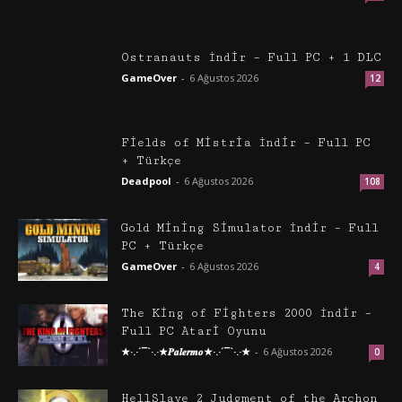
Ostranauts İndir – Full PC + 1 DLC
GameOver
-
6 Ağustos 2026
12
Fields of Mistria İndir – Full PC
+ Türkçe
Deadpool
-
6 Ağustos 2026
108
Gold Mining Simulator İndir – Full
PC + Türkçe
GameOver
-
6 Ağustos 2026
4
The King of Fighters 2000 İndir –
Full PC Atari Oyunu
★·.·´¯`·.·★𝑷𝒂𝒍𝒆𝒓𝒎𝒐★·.·´¯`·.·★
-
6 Ağustos 2026
0
HellSlave 2 Judgment of the Archon