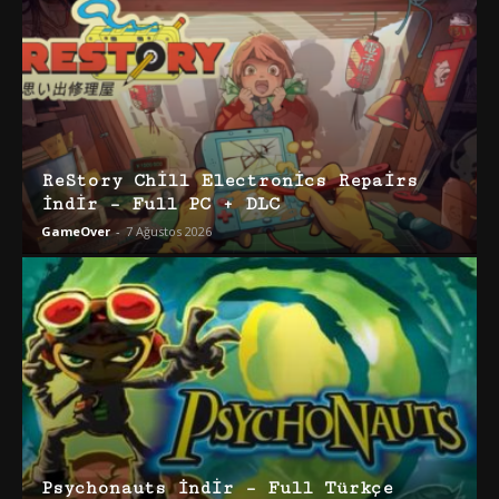
ReStory Chill Electronics Repairs
İndir – Full PC + DLC
GameOver
-
7 Ağustos 2026
Psychonauts İndir – Full Türkçe