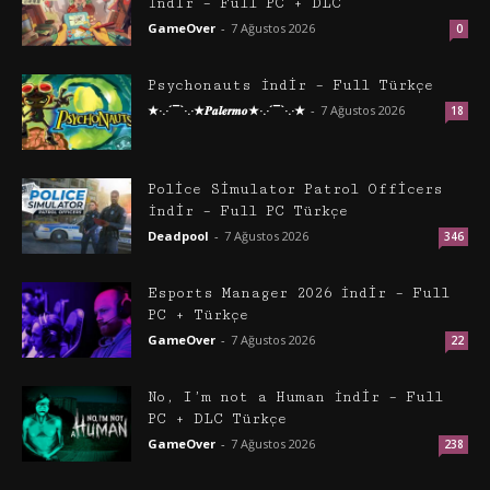
İndir – Full PC + DLC
GameOver
-
7 Ağustos 2026
0
Psychonauts İndir – Full Türkçe
★·.·´¯`·.·★𝑷𝒂𝒍𝒆𝒓𝒎𝒐★·.·´¯`·.·★
-
7 Ağustos 2026
18
Police Simulator Patrol Officers
İndir – Full PC Türkçe
Deadpool
-
7 Ağustos 2026
346
Esports Manager 2026 İndir – Full
PC + Türkçe
GameOver
-
7 Ağustos 2026
22
No, I’m not a Human İndir – Full
PC + DLC Türkçe
GameOver
-
7 Ağustos 2026
238