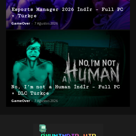
Esports Manager 2026 İndir – Full PC
+ Türkçe
GameOver
-
7 Ağustos 2026
No, I’m not a Human İndir – Full PC
+ DLC Türkçe
GameOver
-
7 Ağustos 2026