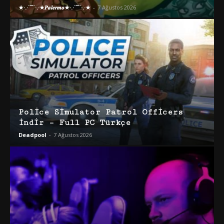
★·.·´¯`·.·★𝑷𝒂𝒍𝒆𝒓𝒎𝒐★·.·´¯`·.·★
-
7 Ağustos 2026
Police Simulator Patrol Officers
İndir – Full PC Türkçe
Deadpool
-
7 Ağustos 2026