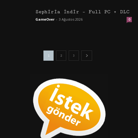
Sephiria İndir – Full PC + DLC
GameOver
-
3 Ağustos 2026
0
1
2
3