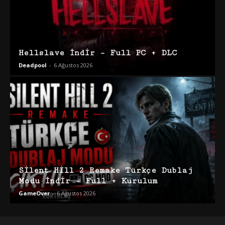
Hellslave İndir – Full PC + DLC
Deadpool
-
6 Ağustos 2026
Silent Hill 2 Remake Türkçe Dublaj
Modu İndir – Full + Kurulum
GameOver
-
6 Ağustos 2026