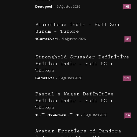
Deadpool
-
5 Ağustos 2026
168
Planetbase İndir – Full Son
Sürüm – Türkçe
1GameOver1
-
5 Ağustos 2026
45
Stronghold Crusader Definitive
Edition İndir – Full PC +
Türkçe
GameOver
-
5 Ağustos 2026
128
Pascal’s Wager Definitive
Edition İndir – Full PC +
Türkçe
★·.·´¯`·.·★𝑷𝒂𝒍𝒆𝒓𝒎𝒐★·.·´¯`·.·★
-
5 Ağustos 2026
14
Avatar Frontiers of Pandora