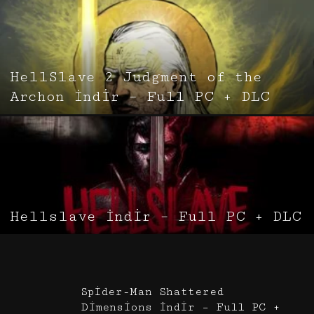
HellSlave 2 Judgment of the
Archon İndir – Full PC + DLC
Hellslave İndir – Full PC + DLC
Spider-Man Shattered
Dimensions İndir – Full PC +