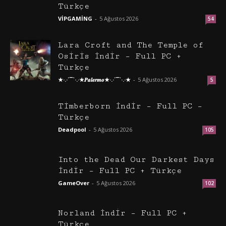
Türkçe
VİPGAMİNG
-
5 Ağustos 2026
54
Lara Croft and The Temple of
Osiris İndir – Full PC +
Türkçe
★·.·´¯`·.·★𝑷𝒂𝒍𝒆𝒓𝒎𝒐★·.·´¯`·.·★
-
5 Ağustos 2026
5
Timberborn İndir – Full PC –
Türkçe
Deadpool
-
5 Ağustos 2026
105
Into the Dead Our Darkest Days
İndir – Full PC + Türkçe
GameOver
-
5 Ağustos 2026
102
Norland İndir – Full PC +
Türkçe