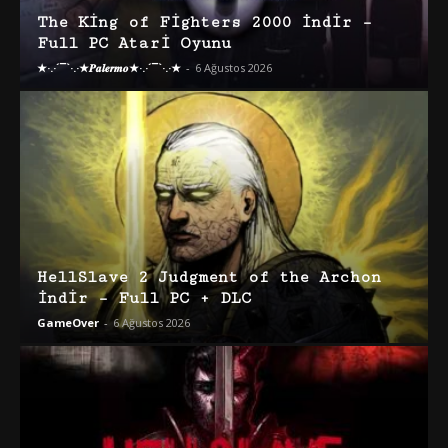
The King of Fighters 2000 İndir –
Full PC Atari Oyunu
★·.·´¯`·.·★𝑷𝒂𝒍𝒆𝒓𝒎𝒐★·.·´¯`·.·★
-
6 Ağustos 2026
HellSlave 2 Judgment of the Archon
İndir – Full PC + DLC
GameOver
-
6 Ağustos 2026