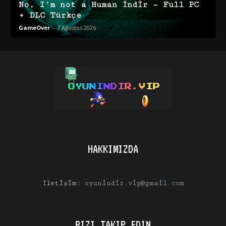
No, I’m not a Human İndir – Full PC
+ DLC Türkçe
GameOver
-
7 Ağustos 2026
HAKKIMIZDA
İletişim:
oyunindir.vip@gmail.com
BIZI TAKIP EDIN