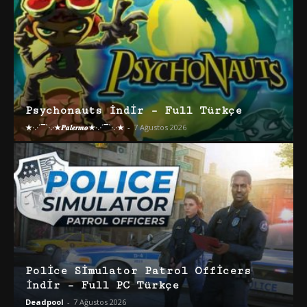
Psychonauts İndir – Full Türkçe
★·.·´¯`·.·★𝑷𝒂𝒍𝒆𝒓𝒎𝒐★·.·´¯`·.·★
-
7 Ağustos 2026
Police Simulator Patrol Officers
İndir – Full PC Türkçe
Deadpool
-
7 Ağustos 2026