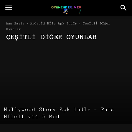
Ana Sayfa
Android Hile Apk İndir
Çeşitli Diğer
Oyunlar
ÇEŞITLI DIĞER OYUNLAR
Aksiyon Oyunları
Apk İndir
Arcade Oyunları
Bulmaca Oyunları
Çeşitli Diğer Oyunlar
Klasik Oyunlar
Macera Oyunları
Rol Oyunları
Simülasyon Oyunları
Spor Oyunları
Strateji Oyunları
Yarış Oyunları
Hollywood Story Apk İndir – Para
Hileli v14.5 Mod