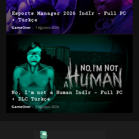
Esports Manager 2026 İndir – Full PC
+ Türkçe
GameOver
-
7 Ağustos 2026
No, I’m not a Human İndir – Full PC
+ DLC Türkçe
GameOver
-
7 Ağustos 2026