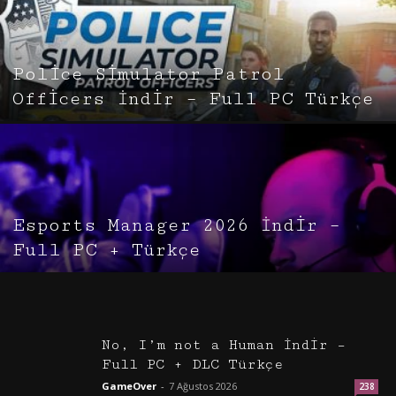
Police Simulator Patrol
Officers İndir – Full PC Türkçe
Esports Manager 2026 İndir –
Full PC + Türkçe
No, I’m not a Human İndir –
Full PC + DLC Türkçe
GameOver
-
7 Ağustos 2026
238