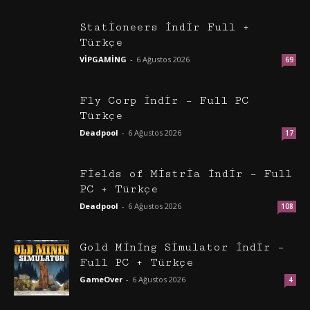
Stationeers İndir Full +
Türkçe
VİPGAMİNG
-
6 Ağustos 2026
69
Fly Corp İndir – Full PC
Türkçe
Deadpool
-
6 Ağustos 2026
17
Fields of Mistria İndir – Full
PC + Türkçe
Deadpool
-
6 Ağustos 2026
108
Gold Mining Simulator İndir –
Full PC + Türkçe
GameOver
-
6 Ağustos 2026
4