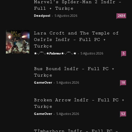
Marvel’s Spider-Man 2 İndir –
Full + Türkçe
Deadpool
-
5 Ağustos 2026
2434
Lara Croft and The Temple of
Osiris İndir – Full PC +
Türkçe
★·.·´¯`·.·★𝑷𝒂𝒍𝒆𝒓𝒎𝒐★·.·´¯`·.·★
-
5 Ağustos 2026
5
Bus Bound İndir – Full PC +
Türkçe
GameOver
-
5 Ağustos 2026
18
Broken Arrow İndir – Full PC +
Türkçe
GameOver
-
5 Ağustos 2026
52
Timberborn İndir – Full PC –