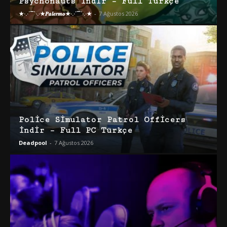
Psychonauts İndir – Full Türkçe
★·.·´¯`·.·★𝑷𝒂𝒍𝒆𝒓𝒎𝒐★·.·´¯`·.·★
-
7 Ağustos 2026
Police Simulator Patrol Officers
İndir – Full PC Türkçe
Deadpool
-
7 Ağustos 2026