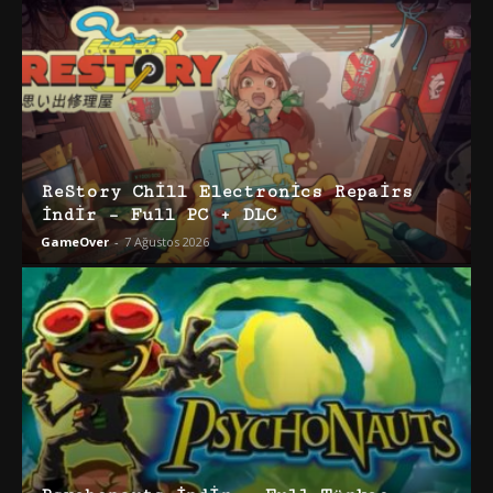
ReStory Chill Electronics Repairs
İndir – Full PC + DLC
GameOver
-
7 Ağustos 2026