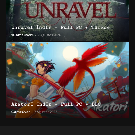
Unravel İndir – Full PC + Türkçe
1GameOver1
-
7 Ağustos 2026
Akatori İndir – Full PC + DLC
GameOver
-
7 Ağustos 2026