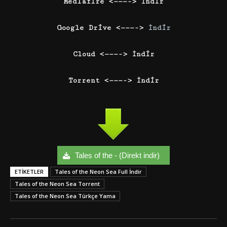
Mediafire <———-> İndir
Google Drive <———->
İndir
Cloud <———-> İndir
Torrent <———-> İndir
Tales of the - (Direkt indir)
ETIKETLER
Tales of the Neon Sea Full İndir
Tales of the Neon Sea Torrent
Tales of the Neon Sea Türkçe Yama