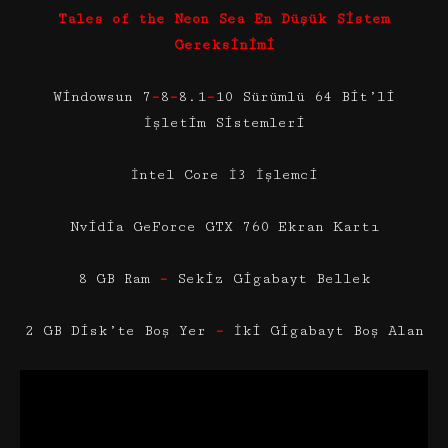
Tales of the Neon Sea En Düşük Sistem
Gereksinimi
Windowsun 7
–
8
–
8.1
–
10 Sürümlü 64 Bit’li
İşletim Sistemleri
İntel Core İ3 İşlemci
Nvidia GeForce GTX 760 Ekran Kartı
8 GB Ram
–
Sekiz Gigabayt Bellek
2 GB Disk’te Boş Yer
–
İki Gigabayt Boş Alan