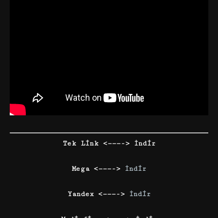
Tek Link <———-> İndir
Mega <———->
İndir
Yandex <———->
İndir