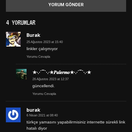
4 YORUMLAR
Burak
25 Ağustos 2023 at 15:40
linkler çalışmıyor
Yorumu Cevapla
★·.·´¯`·.·★𝑷𝒂𝒍𝒆𝒓𝒎𝒐★·.·´¯`·.·★
26 Ağustos 2023 at 12:37
güncellendi.
Yorumu Cevapla
burak
6 Nisan 2021 at 08:40
türkçe yamasını yapabilirmisiniz internette sürekli link
hatalı diyor