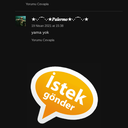
Yorumu Cevapla
★·.·´¯`·.·★𝑷𝒂𝒍𝒆𝒓𝒎𝒐★·.·´¯`·.·★
19 Nisan 2021 at 15:38
yama yok
Yorumu Cevapla