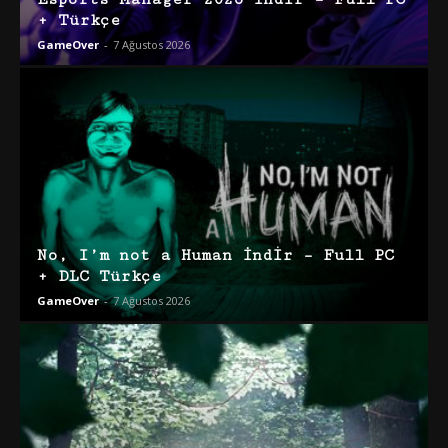
+ Türkçe
GameOver
-
7 Ağustos 2026
No, I’m not a Human İndir – Full PC
+ DLC Türkçe
GameOver
-
7 Ağustos 2026