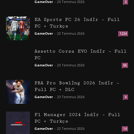
GameOver
-
26 Temmuz 2026
2
EA Sports FC 26 İndir – Full
PC + Türkçe
GameOver
-
23 Temmuz 2026
1224
Assetto Corsa EVO İndir – Full
PC
GameOver
-
23 Temmuz 2026
65
PBA Pro Bowling 2026 İndir –
Full PC + DLC
GameOver
-
23 Temmuz 2026
4
F1 Manager 2024 İndir – Full
PC + Türkçe
GameOver
-
22 Temmuz 2026
14