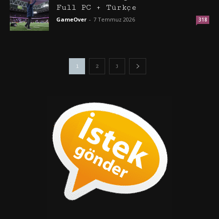
Full PC + Türkçe
GameOver
-
7 Temmuz 2026
318
1
2
3