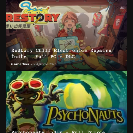
ReStory Chill Electronics Repairs
İndir – Full PC + DLC
GameOver
-
7 Ağustos 2026
Psychonauts İndir – Full Türkçe