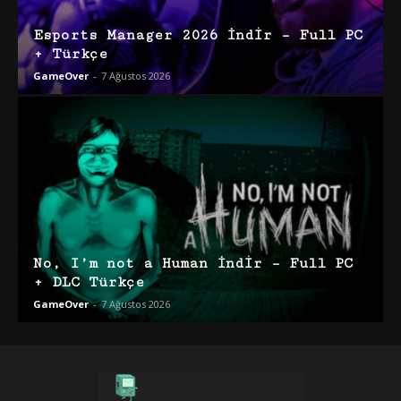
Esports Manager 2026 İndir – Full PC
+ Türkçe
GameOver
-
7 Ağustos 2026
No, I’m not a Human İndir – Full PC
+ DLC Türkçe
GameOver
-
7 Ağustos 2026