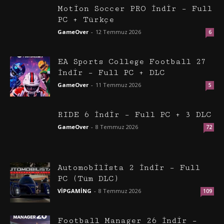
Motion Soccer PRO İndir – Full
PC + Türkçe
GameOver
-
12 Temmuz 2026
6
EA Sports College Football 27
İndir – Full PC + DLC
GameOver
-
11 Temmuz 2026
5
RIDE 6 İndir – Full PC + 3 DLC
GameOver
-
8 Temmuz 2026
72
Automobilista 2 İndir – Full
PC (Tüm DLC)
VİPGAMİNG
-
8 Temmuz 2026
109
Football Manager 26 İndir –