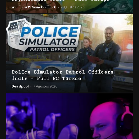
★·.·´¯`·.·★𝑷𝒂𝒍𝒆𝒓𝒎𝒐★·.·´¯`·.·★
-
7 Ağustos 2026
Police Simulator Patrol Officers
İndir – Full PC Türkçe
Deadpool
-
7 Ağustos 2026