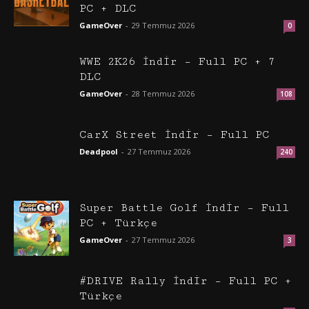
PC + DLC
GameOver
-
29 Temmuz 2026
0
WWE 2K26 İndir – Full PC + 7
DLC
GameOver
-
28 Temmuz 2026
108
CarX Street İndir – Full PC
Deadpool
-
27 Temmuz 2026
240
Super Battle Golf İndir – Full
PC + Türkçe
GameOver
-
27 Temmuz 2026
3
#DRIVE Rally İndir – Full PC +
Türkçe