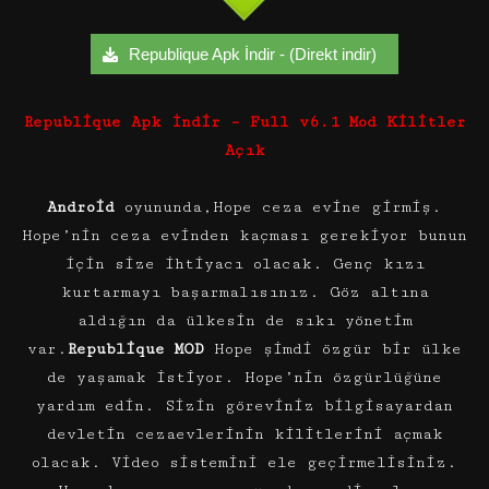
Republique Apk İndir - (Direkt indir)
Republique Apk İndir – Full v6.1 Mod Kilitler
Açık
Android
oyununda,Hope ceza evine girmiş.
Hope’nin ceza evinden kaçması gerekiyor bunun
için size ihtiyacı olacak. Genç kızı
kurtarmayı başarmalısınız. Göz altına
aldığın da ülkesin de sıkı yönetim
var.
Republique MOD
Hope şimdi özgür bir ülke
de yaşamak istiyor. Hope’nin özgürlüğüne
yardım edin. Sizin göreviniz bilgisayardan
devletin cezaevlerinin kilitlerini açmak
olacak. Video sistemini ele geçirmelisiniz.