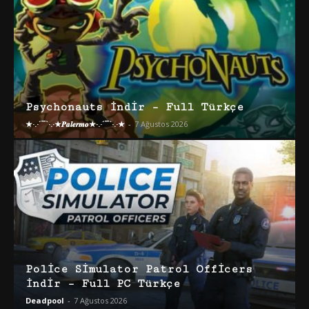
Psychonauts İndir – Full Türkçe
★·.·´¯`·.·★𝑷𝒂𝒍𝒆𝒓𝒎𝒐★·.·´¯`·.·★
-
7 Ağustos 2026
Police Simulator Patrol Officers
İndir – Full PC Türkçe
Deadpool
-
7 Ağustos 2026