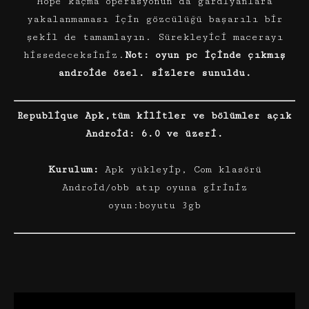
Hope kaçma operasyonun da gardiyanlara
yakalanmaması için gözcülüğü başarılı bir
şekil de tamamlayın. Sürekleyici macerayı
hissedeceksiniz.
Not: oyun pc içinde çıkmış
androide özel. sizlere sunuldu.
Republique Apk,tüm kilitler ve bölümler açık
Android: 6.0 ve üzeri.
Kurulum:
Apk yükleyip, Com klasörü
Android/obb atıp oyuna giriniz
oyun:boyutu 3gb