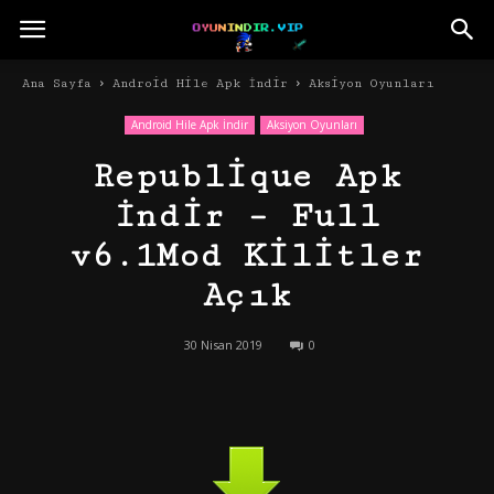
Ana Sayfa
Android Hile Apk İndir
Aksiyon Oyunları
Android Hile Apk İndir
Aksiyon Oyunları
Republique Apk
İndir – Full
v6.1Mod Kilitler
Açık
30 Nisan 2019
0