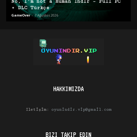
No, I’m not a Human İndir – Full PC
+ DLC Türkçe
GameOver
-
7 Ağustos 2026
HAKKIMIZDA
İletişim:
oyunindir.vip@gmail.com
BIZI TAKIP EDIN