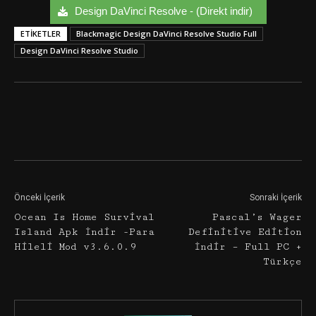
Design DaVinci Resolve - (Direkt indir)
ETIKETLER
Blackmagic Design DaVinci Resolve Studio Full
Design DaVinci Resolve Studio
Facebook
Twitter
Google+
Önceki İçerik
Sonraki İçerik
Ocean Is Home Survival
Pascal’s Wager
Island Apk İndir -Para
Definitive Edition
Hileli Mod v3.6.0.9
İndir – Full PC +
Türkçe