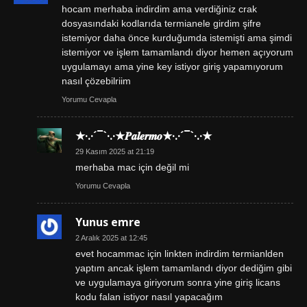
hocam merhaba indirdim ama verdiğiniz crak
dosyasındaki kodlarıda termianele girdim şifre
istemiyor daha önce kurduğumda istemişti ama şimdi
istemiyor ve işlem tamamlandı diyor hemen açıyorum
uygulamayı ama yine key istiyor giriş yapamıyorum
nasıl çözebilriim
Yorumu Cevapla
★·.·´¯`·.·★𝑷𝒂𝒍𝒆𝒓𝒎𝒐★·.·´¯`·.·★
29 Kasım 2025 at 21:19
merhaba mac için değil mi
Yorumu Cevapla
Yunus emre
2 Aralık 2025 at 12:45
evet hocammac için linkten indirdim termianlden
yaptım ancak işlem tamamlandı diyor dediğim gibi
ve uygulamaya giriyorum sonra yine giriş licans
kodu falan istiyor nasıl yapacağım