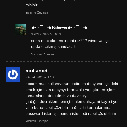
misiniz.
Yorumu Cevapla
★·.·´¯`·.·★𝑷𝒂𝒍𝒆𝒓𝒎𝒐★·.·´¯`·.·★
9 Aralık 2025 at 18:09
sena mac olanımı indirdiniz??? windows için
update çıkmış sunulacak
Yorumu Cevapla
muhamet
2 Aralık 2025 at 17:30
hocam mac kullanıyorum indirdim dosyanın içindeki
crack için olan dosyayı termianle yapıştırdım işlem
tamamlandı dedi direk ve davinciye
girdiğimdecraklenmemişti halen dahayani key istiyor
yine bunu nasıl çözebilirim önceki kurmalarımda
password istemişti bunda istemedi nasıl çözebilrim
Yorumu Cevapla