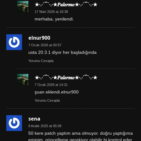
★·.·´¯`·.·★𝑷𝒂𝒍𝒆𝒓𝒎𝒐★·.·´¯`·.·★
17 Mart 2026 at 18:38
merhaba, yenilendi.
elnur900
7 Ocak 2026 at 00:57
usta 20.3.1 diyor her başladığında
Yorumu Cevapla
★·.·´¯`·.·★𝑷𝒂𝒍𝒆𝒓𝒎𝒐★·.·´¯`·.·★
7 Ocak 2026 at 14:31
şuan eklendi.elnur900
Yorumu Cevapla
sena
9 Aralık 2025 at 05:09
50 kere patch yaptım ama olmuyor. doğru yaptığıma
eminim. güncelleme gerekiyor olabilir bi kontrol eder