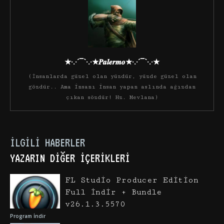
★·.·´¯`·.·★𝑷𝒂𝒍𝒆𝒓𝒎𝒐★·.·´¯`·.·★
(İnsanlarda güzel olan yüzdür, yüzde güzel olan
gözdür.. Ama insanı insan yapan aslında ağızdan
çıkan sözdür! Hz. Mevlana)
İLGILI HABERLER
YAZARIN DIĞER İÇERIKLERI
FL Studio Producer Edition
Full İndir + Bundle
v26.1.3.5570
Program İndir