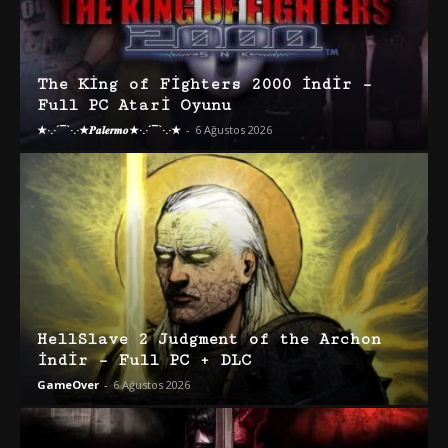
The King of Fighters 2000 İndir –
Full PC Atari Oyunu
★·.·´¯`·.·★𝑷𝒂𝒍𝒆𝒓𝒎𝒐★·.·´¯`·.·★
-
6 Ağustos 2026
HellSlave 2 Judgment of the Archon
İndir – Full PC + DLC
GameOver
-
6 Ağustos 2026