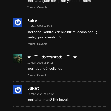
merhaba şuan son çıkan yinede bakalım..
Yorumu Cevapla
Buket
11 Mart 2026 at 13:34
merhaba, kontrol edebildiniz mi acaba sonuç
nedir, güncellendi mi?
Yorumu Cevapla
★·.·´¯`·.·★𝑷𝒂𝒍𝒆𝒓𝒎𝒐★·.·´¯`·.·★
11 Mart 2026 at 14:15
merhaba, güncellendi.
Yorumu Cevapla
Buket
17 Mart 2026 at 12:42
merhaba, mac2 link bozuk