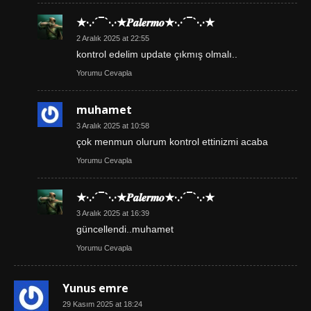
★·.·´¯`·.·★𝑷𝒂𝒍𝒆𝒓𝒎𝒐★·.·´¯`·.·★
2 Aralık 2025 at 22:55
kontrol edelim update çıkmış olmalı..
Yorumu Cevapla
muhamet
3 Aralık 2025 at 10:58
çok menmun olurum kontrol ettinizmi acaba
Yorumu Cevapla
★·.·´¯`·.·★𝑷𝒂𝒍𝒆𝒓𝒎𝒐★·.·´¯`·.·★
3 Aralık 2025 at 16:39
güncellendi..muhamet
Yorumu Cevapla
Yunus emre
29 Kasım 2025 at 18:24