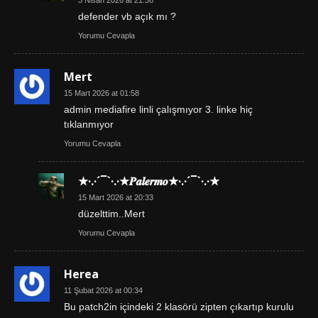
defender vb açık mı ?
Yorumu Cevapla
Mert
15 Mart 2026 at 01:58
admin mediafire linli çalışmıyor 3. linke hiç
tıklanmıyor
Yorumu Cevapla
★·.·´¯`·.·★𝑷𝒂𝒍𝒆𝒓𝒎𝒐★·.·´¯`·.·★
15 Mart 2026 at 20:33
düzelttim..Mert
Yorumu Cevapla
Herea
11 Şubat 2026 at 00:34
Bu patch2in içindeki 2 klasörü zipten çıkartıp kurulu