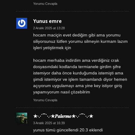
Yorumu Cevapla
Yunus emre
2 Aralık 2025 at 13:28
hocam maciçin evet dediğim gibi ama yorumu
siliyorsunuz lütfen yorumu silmeyin kurmam lazım
işleri yetiştirmek için
hocam merhaba indirdim ama verdiğiniz crak
dosyasındaki kodlarıda termianele girdim şifre
istemiyor daha önce kurduğumda istemişti ama
şimdi istemiyor ve işlem tamamlandı diyor hemen
açıyorum uygulamayı ama yine key istiyor giriş
yapamıyorum nasıl çözebilrim
Yorumu Cevapla
★·.·´¯`·.·★𝑷𝒂𝒍𝒆𝒓𝒎𝒐★·.·´¯`·.·★
3 Aralık 2025 at 16:39
yunus tümü güncellendi 20.3 eklendi