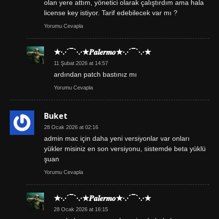
olan yere attım, yönetici olarak çalıştırdım ama hala
license key istiyor. Tarif edebilecek var mı ?
Yorumu Cevapla
★·.·´¯`·.·★𝑷𝒂𝒍𝒆𝒓𝒎𝒐★·.·´¯`·.·★
11 Şubat 2026 at 14:57
ardından patch bastınız mı
Yorumu Cevapla
Buket
28 Ocak 2026 at 02:16
admin mac için daha yeni versiyonlar var onları
yükler misiniz en son versiyonu, sistemde beta yüklü
şuan
Yorumu Cevapla
★·.·´¯`·.·★𝑷𝒂𝒍𝒆𝒓𝒎𝒐★·.·´¯`·.·★
28 Ocak 2026 at 16:15