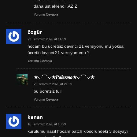
daha üst eklendi..AZIZ
Yorumu Cevapla
özgür
23 Temmuz 2026 at 14:59
hocam bu ücretsiz davinci 21 versiyonu mu yoksa
ücretli davinci 21 versiyonumu ?
Yorumu Cevapla
★·.·´¯`·.·★𝑷𝒂𝒍𝒆𝒓𝒎𝒐★·.·´¯`·.·★
23 Temmuz 2026 at 21:39
bu ücretsiz full
Yorumu Cevapla
kenan
16 Temmuz 2026 at 10:29
kurulumu nasıl hocam patch klosöründeki 3 dosyayı