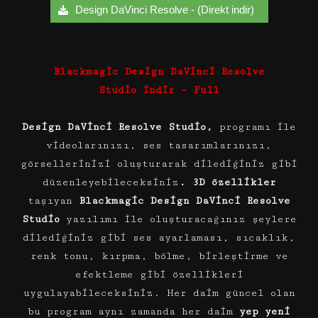
Design DaVinci Resolve - (Direkt indir)
Blackmagic Design DaVinci Resolve
Studio
İndir – Full
Design DaVinci Resolve Studio,
programı ile
videolarınızı, ses tasarımlarınızı,
görsellerinizi oluşturarak dilediğiniz gibi
düzenleyebileceksiniz
. 3D özellikler
taşıyan
Blackmagic Design DaVinci Resolve
Studio
yazılımı ile oluşturacağınız şeylere
dilediğiniz gibi ses ayarlaması, sıcaklık,
renk tonu, kırpma, bölme, birleştirme ve
efektleme gibi özellikleri
uygulayabileceksiniz. Her daim güncel olan
bu program aynı zamanda her daim
yep yeni