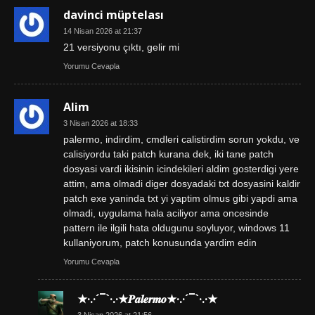
davinci müptelası
14 Nisan 2026 at 21:37
21 versiyonu çıktı, gelir mi
Yorumu Cevapla
Alim
3 Nisan 2026 at 18:33
palermo, indirdim, cmdleri calistirdim sorun yokdu, ve
calisiyordu taki patch kurana dek, iki tane patch
dosyasi vardi ikisinin icindekileri aldim gosterdigi yere
attim, ama olmadi diger dosyadaki txt dosyasini kaldir
patch exe yaninda txt yi yaptim olmus gibi yapdi ama
olmadi, uygulama hala aciliyor ama oncesinde
pattern ile ilgili hata oldugunu soyluyor, windows 11
kullaniyorum, patch konusunda yardim edin
Yorumu Cevapla
★·.·´¯`·.·★𝑷𝒂𝒍𝒆𝒓𝒎𝒐★·.·´¯`·.·★
3 Nisan 2026 at 21:56