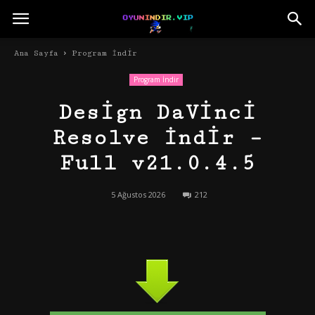
Ana Sayfa
Program İndir
Program İndir
Design DaVinci
Resolve İndir –
Full v21.0.4.5
5 Ağustos 2026
212