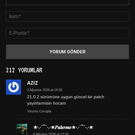
212 YORUMLAR
AZIZ
2 Ağustos 2026 at 16:05
21.0.2 sürümüne uygun güncel bir patch
yayinlarmisin hocam
Yorumu Cevapla
★·.·´¯`·.·★𝑷𝒂𝒍𝒆𝒓𝒎𝒐★·.·´¯`·.·★
6 Ağustos 2026 at 13:30