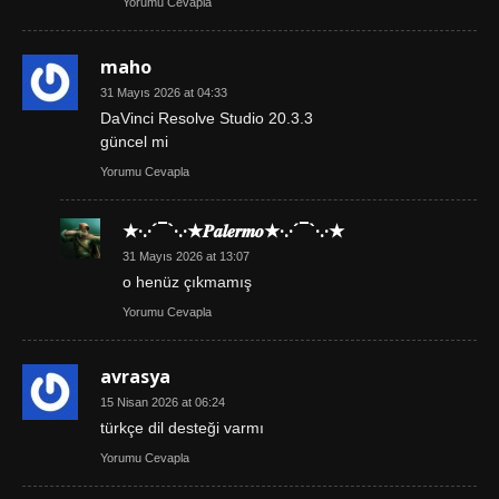
Yorumu Cevapla
maho
31 Mayıs 2026 at 04:33
DaVinci Resolve Studio 20.3.3
güncel mi
Yorumu Cevapla
★·.·´¯`·.·★𝑷𝒂𝒍𝒆𝒓𝒎𝒐★·.·´¯`·.·★
31 Mayıs 2026 at 13:07
o henüz çıkmamış
Yorumu Cevapla
avrasya
15 Nisan 2026 at 06:24
türkçe dil desteği varmı
Yorumu Cevapla