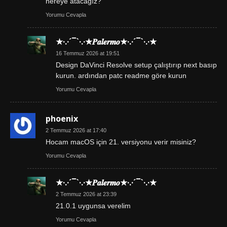
nereye atacağız?
Yorumu Cevapla
★·.·´¯`·.·★𝑷𝒂𝒍𝒆𝒓𝒎𝒐★·.·´¯`·.·★
16 Temmuz 2026 at 19:51
Design DaVinci Resolve setup çalıştırıp next basıp
kurun. ardından patc readme göre kurun
Yorumu Cevapla
phoenix
2 Temmuz 2026 at 17:40
Hocam macOS için 21. versiyonu verir misiniz?
Yorumu Cevapla
★·.·´¯`·.·★𝑷𝒂𝒍𝒆𝒓𝒎𝒐★·.·´¯`·.·★
2 Temmuz 2026 at 23:39
21.0.1 uygunsa verelim
Yorumu Cevapla