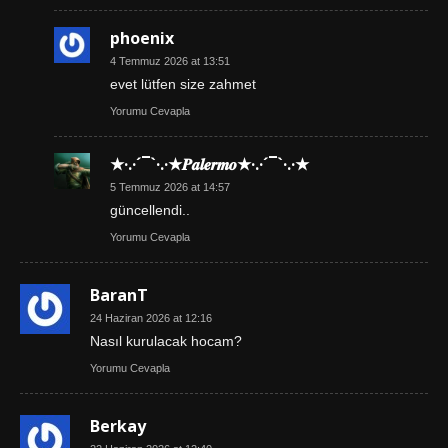
phoenix
4 Temmuz 2026 at 13:51
evet lütfen size zahmet
Yorumu Cevapla
★·.·´¯`·.·★𝑷𝒂𝒍𝒆𝒓𝒎𝒐★·.·´¯`·.·★
5 Temmuz 2026 at 14:57
güncellendi..
Yorumu Cevapla
BaranT
24 Haziran 2026 at 12:16
Nasıl kurulacak hocam?
Yorumu Cevapla
Berkay