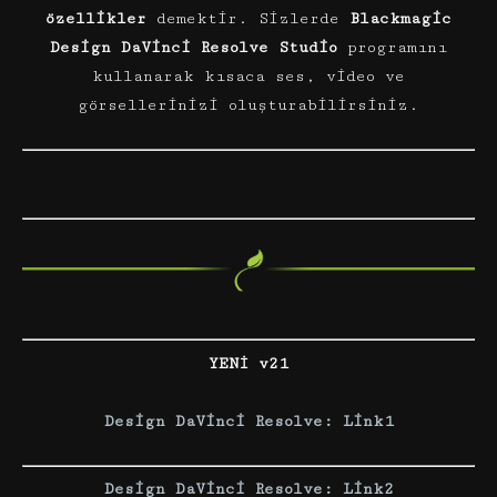
özellikler
demektir. Sizlerde
Blackmagic
Design DaVinci Resolve Studio
programını
kullanarak kısaca ses, video ve
görsellerinizi oluşturabilirsiniz.
YENİ v21
Design DaVinci Resolve: Link1
Design DaVinci Resolve: Link2