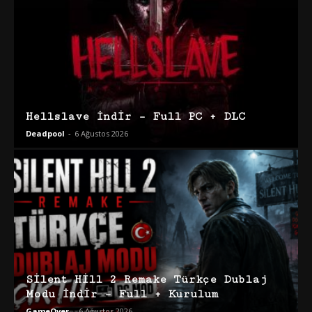
Hellslave İndir – Full PC + DLC
Deadpool
-
6 Ağustos 2026
Silent Hill 2 Remake Türkçe Dublaj
Modu İndir – Full + Kurulum
GameOver
-
6 Ağustos 2026