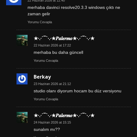
22 Haziran 2026 at 12:40
merhaba davinci resolve20.3.3 windows çıktı ne
zaman gelir
Yorumu Cevapla
★·.·´¯`·.·★𝑷𝒂𝒍𝒆𝒓𝒎𝒐★·.·´¯`·.·★
22 Haziran 2026 at 17:22
merhaba bu daha güncell
Yorumu Cevapla
Berkay
23 Haziran 2026 at 21:12
studio olanı diyorum hocam bu düz versiyonu
Yorumu Cevapla
★·.·´¯`·.·★𝑷𝒂𝒍𝒆𝒓𝒎𝒐★·.·´¯`·.·★
24 Haziran 2026 at 15:15
sunalım mı??