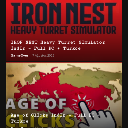
IRON NEST Heavy Turret Simulator
İndir – Full PC + Türkçe
GameOver
-
7 Ağustos 2026
Age of Clicks İndir – Full PC +
Türkçe