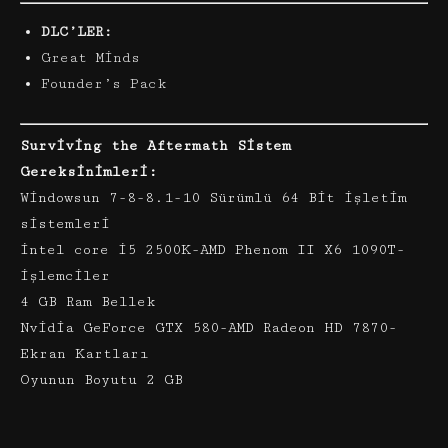
DLC’LER:
Great Minds
Founder’s Pack
Surviving the Aftermath Sistem
Gereksinimleri:
Windowsun 7-8-8.1-10 Sürümlü 64 Bit işletim
sistemleri
intel core i5 2500K-AMD Phenom II X6 1090T-
işlemciler
4 GB Ram Bellek
Nvidia GeForce GTX 580-AMD Radeon HD 7870-
Ekran Kartları
Oyunun Boyutu 2 GB