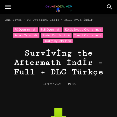
Ana Sayfa
PC Oyunları İndir
Full Oyun İndir
PC Oyunları İndir
Full Oyun İndir
Küçük Boyutlu Oyunlar İndir
Repack Oyun İndir
Strateji Oyunları İndir
Torrent Oyunlar indir
Türkçe Oyunlar İndir
Surviving the
Aftermath İndir –
Full + DLC Türkçe
23 Nisan 2023
65