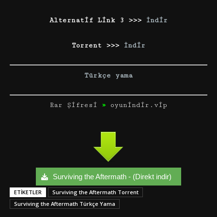
Alternatif Link 3 >>>
İndir
Torrent >>>
İndir
Türkçe yama
Rar Şifresi
»
oyunindir.vip
Surviving the Aftermath - (Direkt indir)
ETIKETLER
Surviving the Aftermath Torrent
Surviving the Aftermath Türkçe Yama