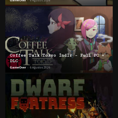
GameOver
-
6 Ağustos 2026
Coffee Talk Tokyo İndir – Full PC +
DLC
GameOver
-
6 Ağustos 2026