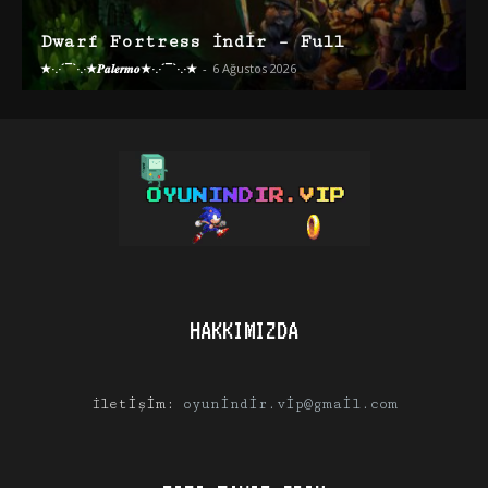
Dwarf Fortress İndir – Full
★·.·´¯`·.·★𝑷𝒂𝒍𝒆𝒓𝒎𝒐★·.·´¯`·.·★
-
6 Ağustos 2026
HAKKIMIZDA
İletişim:
oyunindir.vip@gmail.com