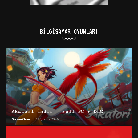
BILGISAYAR OYUNLARI
Akatori İndir – Full PC + DLC
GameOver
-
7 Ağustos 2026