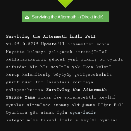
Surviving the Aftermath - (Direkt indir)
Surviving the Aftermath indir Full
v1.25.0.2775 Update’li
Kıyametten sonra
Hayatta kalmaya çalışacak stratejinizi
kullanacaksınız güncel yeni çıkmış bu oyunda
sıfırdan hiç bir şeyiniz yok iken koloni
kurup kolonileşip büyüyüp gelişeceksiniz
gurubunuzu tüm insanları korumaya
çalışacaksınız
Surviving the Aftermath
Türkçe Yama
çıkar ise eklenecektir keyifli
oyunlar sitemizde sunmuş olduğumuz Diğer Full
Oyunlara göz atmak için
oyun-indir
kategorimize bakabilirsiniz keyifli oyunlar