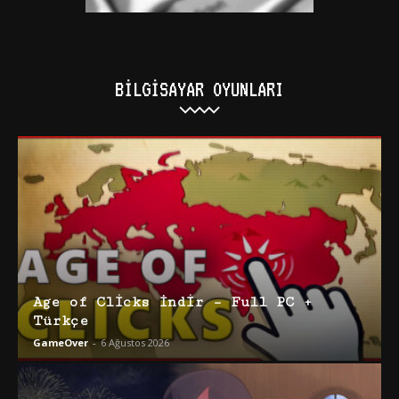
BILGISAYAR OYUNLARI
Age of Clicks İndir – Full PC +
Türkçe
GameOver
-
6 Ağustos 2026