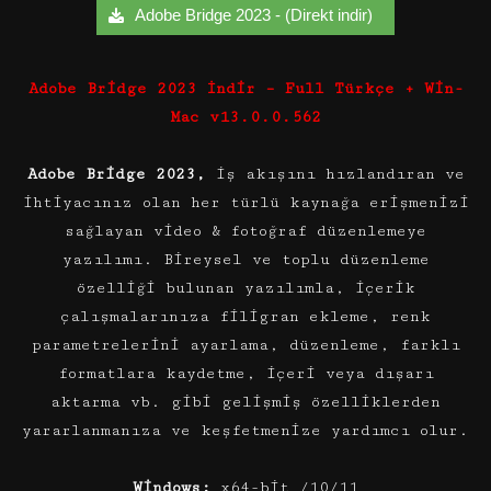
Adobe Bridge 2023 - (Direkt indir)
Adobe Bridge 2023 İndir – Full Türkçe + Win-
Mac v13.0.0.562
Adobe Bridge 2023,
iş akışını hızlandıran ve
ihtiyacınız olan her türlü kaynağa erişmenizi
sağlayan video & fotoğraf düzenlemeye
yazılımı. Bireysel ve toplu düzenleme
özelliği bulunan yazılımla, içerik
çalışmalarınıza filigran ekleme, renk
parametrelerini ayarlama, düzenleme, farklı
formatlara kaydetme, içeri veya dışarı
aktarma vb. gibi gelişmiş özelliklerden
yararlanmanıza ve keşfetmenize yardımcı olur.
Windows:
x64-bit /10/11