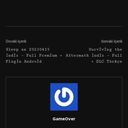
Facebook
Twitter
Google+
Önceki İçerik
Sonraki İçerik
Sleep as 20230415
Surviving the
İndir – Full Premium +
Aftermath İndir – Full
Plugin Android
+ DLC Türkçe
GameOver