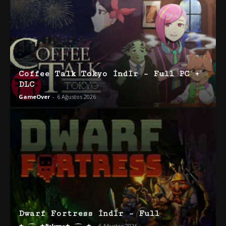
Coffee Talk Tokyo İndir – Full PC +
DLC
GameOver
-
6 Ağustos 2026
Dwarf Fortress İndir – Full
★·.·´¯`·.·★𝑷𝒂𝒍𝒆𝒓𝒎𝒐★·.·´¯`·.·★
-
6 Ağustos 2026