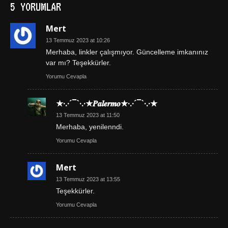
5 YORUMLAR
Mert
13 Temmuz 2023 at 10:26
Merhaba, linkler çalışmıyor. Güncelleme imkanınız
var mı? Teşekkürler.
Yorumu Cevapla
★·.·´¯`·.·★𝑷𝒂𝒍𝒆𝒓𝒎𝒐★·.·´¯`·.·★
13 Temmuz 2023 at 11:50
Merhaba, yenilenndi.
Yorumu Cevapla
Mert
13 Temmuz 2023 at 13:55
Teşekkürler.
Yorumu Cevapla