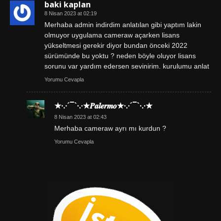
baki kaplan
8 Nisan 2023 at 02:19
Merhaba admin indirdim anlatılan gibi yaptım lakin
olmuyor uygulama cameraw açarken lisans
yükseltmesi gerekir diyor bundan önceki 2022
sürümünde bu yoktu ? neden böyle oluyor lisans
sorunu var yardım edersen sevinirim. kurulumu anlat
Yorumu Cevapla
★·.·´¯`·.·★𝑷𝒂𝒍𝒆𝒓𝒎𝒐★·.·´¯`·.·★
8 Nisan 2023 at 02:43
Merhaba cameraw ayrı mı kurdun ?
Yorumu Cevapla