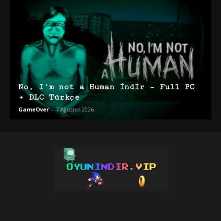
No, I’m not a Human İndir – Full PC
+ DLC Türkçe
GameOver
-
7 Ağustos 2026