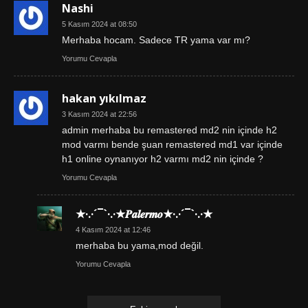
Nashi
5 Kasım 2024 at 08:50
Merhaba hocam. Sadece TR yama var mı?
Yorumu Cevapla
hakan yıkılmaz
3 Kasım 2024 at 22:56
admin merhaba bu remastered md2 nin içinde h2
mod varmı bende şuan remastered md1 var içinde
h1 online oynanıyor h2 varmı md2 nin içinde ?
Yorumu Cevapla
★·.·´¯`·.·★𝑷𝒂𝒍𝒆𝒓𝒎𝒐★·.·´¯`·.·★
4 Kasım 2024 at 12:46
merhaba bu yama,mod değil.
Yorumu Cevapla