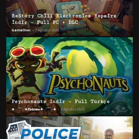
ReStory Chill Electronics Repairs
İndir – Full PC + DLC
GameOver
-
7 Ağustos 2026
Psychonauts İndir – Full Türkçe
★·.·´¯`·.·★𝑷𝒂𝒍𝒆𝒓𝒎𝒐★·.·´¯`·.·★
-
7 Ağustos 2026