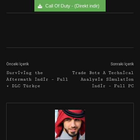
Call Of Duty - (Direkt indir)
Facebook
Twitter
Google+
Önceki İçerik
Sonraki İçerik
Surviving the
Trade Bots A Technical
Aftermath İndir – Full
Analysis Simulation
+ DLC Türkçe
İndir – Full PC