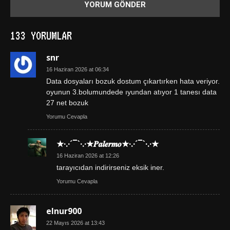
133 YORUMLAR
snr
16 Haziran 2026 at 06:34
Data dosyaları bozuk dostum çıkartırken hata veriyor.
oyunun 3.bolumundede ıyundan atıyor 1 tanesı data
27 net bozuk
Yorumu Cevapla
★·.·´¯`·.·★𝑷𝒂𝒍𝒆𝒓𝒎𝒐★·.·´¯`·.·★
16 Haziran 2026 at 12:26
tarayıcıdan indirirseniz eksik iner.
Yorumu Cevapla
elnur900
22 Mayıs 2026 at 13:43