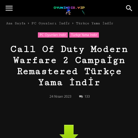
Ana Sayfa
PC Oyunları İndir
Türkçe Yama İndir
PC Oyunları İndir
Türkçe Yama İndir
Call Of Duty Modern
Warfare 2 Campaign
Remastered Türkçe
Yama İndir
24 Nisan 2023
133