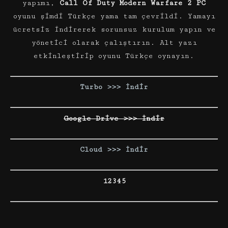
yapımı,
Call Of Duty Modern Warfare 2 PC
oyunu şimdi Türkçe yama tam çevrildi. Yamayı
ücretsiz indirerek sorunsuz kurulum yapın ve
yönetici olarak çalıştırın. Alt yazı
etkinleştirip oyunu Türkçe oynayın.
Turbo >>> İndir
Google Drive >>> İndir
Cloud >>> İndir
12345