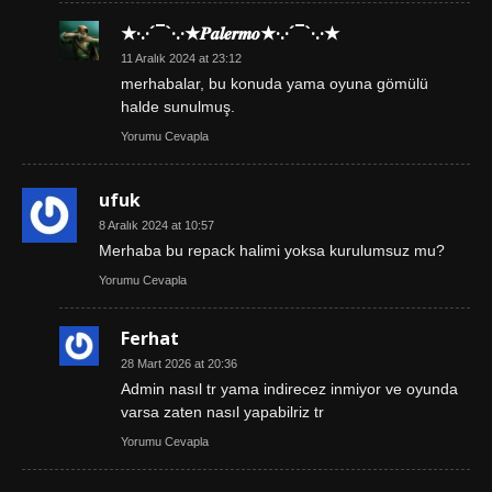
★·.·´¯`·.·★𝑷𝒂𝒍𝒆𝒓𝒎𝒐★·.·´¯`·.·★
11 Aralık 2024 at 23:12
merhabalar, bu konuda yama oyuna gömülü
halde sunulmuş.
Yorumu Cevapla
ufuk
8 Aralık 2024 at 10:57
Merhaba bu repack halimi yoksa kurulumsuz mu?
Yorumu Cevapla
Ferhat
28 Mart 2026 at 20:36
Admin nasıl tr yama indirecez inmiyor ve oyunda
varsa zaten nasıl yapabilriz tr
Yorumu Cevapla