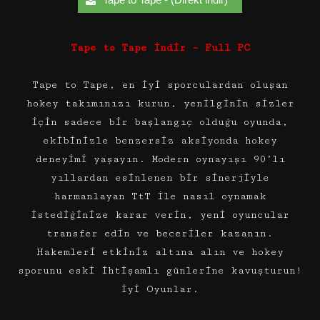
Tape to Tape İndir – Full PC
Tape to Tape, en iyi sporculardan oluşan
hokey takımınızı kurun, yenilginin sizler
için sadece bir başlangıç olduğu oyunda,
ekibinizle benzersiz aksiyonda hokey
deneyimi yaşayın. Modern oynayışı 90’lı
yıllardan esinlenen bir sinerjiyle
harmanlayan TtT ile nasıl oynamak
istediğinize karar verin, yeni oyuncular
transfer edin ve beceriler kazanın.
Hakemleri etkiniz altına alın ve hokey
sporunu eski ihtişamlı günlerine kavuşturun!
İyi Oyunlar.