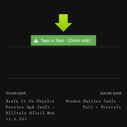
Tape to Tape - (Direkt indir)
Facebook
Twitter
Google+
Önceki İçerik
Sonraki İçerik
Brain It On Physics
Wooden Battles İndir –
Puzzles Apk İndir –
Full + Ücretsiz
Kilitsiz Hileli Mod
v1.6.263