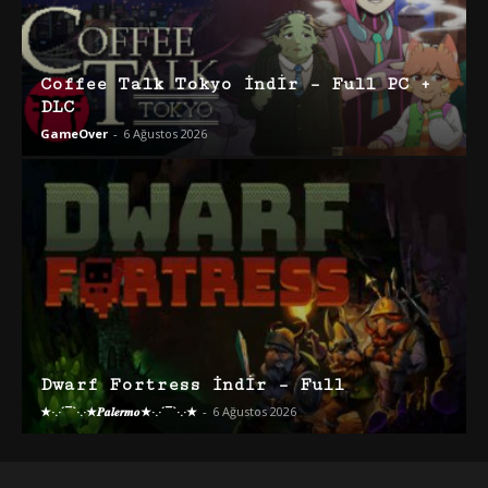
Coffee Talk Tokyo İndir – Full PC +
DLC
GameOver
-
6 Ağustos 2026
Dwarf Fortress İndir – Full
★·.·´¯`·.·★𝑷𝒂𝒍𝒆𝒓𝒎𝒐★·.·´¯`·.·★
-
6 Ağustos 2026