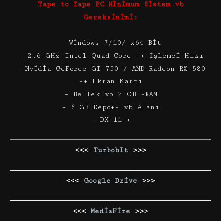
Tape to Tape PC Minimum Sistem vb
Gereksinimi:
– Windows 7/10/ x64 Bit
– 2.6 GHz Intel Quad Core ++ İşlemci Hızı
– Nvidia GeForce GT 750 / AMD Radeon RX 580
++ Ekran Kartı
– Bellek vb 2 GB +RAM
– 6 GB Depo++ vb Alanı
– DX 11++
<<<
Turbobit
>>>
<<<
Google Drive
>>>
<<<
MediaFire
>>>