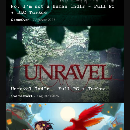
No, I’m not a Human İndir – Full PC
+ DLC Türkçe
GameOver
-
7 Ağustos 2026
Unravel İndir – Full PC + Türkçe
1GameOver1
-
7 Ağustos 2026