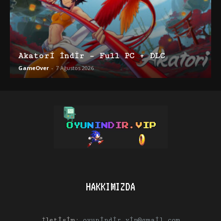
Akatori İndir – Full PC + DLC
GameOver
-
7 Ağustos 2026
HAKKIMIZDA
İletişim:
oyunindir.vip@gmail.com