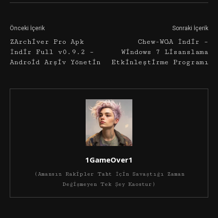
Önceki İçerik
Sonraki İçerik
ZArchiver Pro Apk
Chew-WGA İndir –
İndir Full v0.9.2 –
Windows 7 Lisanslama
Android Arşiv Yönetin
Etkinleştirme Programı
1GameOver1
(Amansız Rakipler Taht İçin Savaştığı Zaman
Değişmeyen Tek Şey Kaostur)