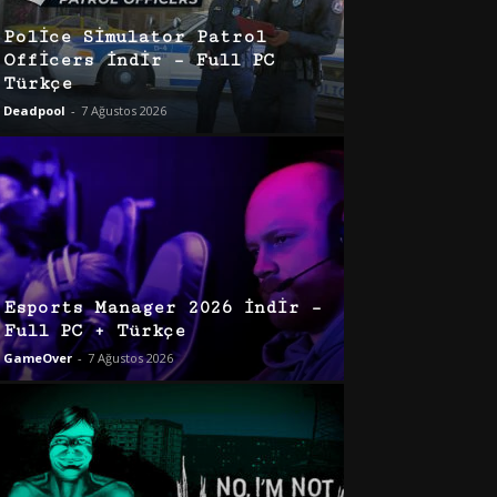
Police Simulator Patrol
Officers İndir – Full PC
Türkçe
Deadpool
-
7 Ağustos 2026
Esports Manager 2026 İndir –
Full PC + Türkçe
GameOver
-
7 Ağustos 2026