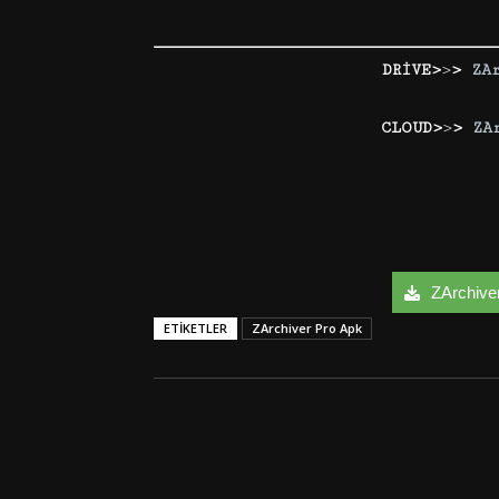
DRİVE>
>
>
ZA
CLOUD>
>
>
ZA
ZArchiver
ETIKETLER
ZArchiver Pro Apk
Facebook
Twitter