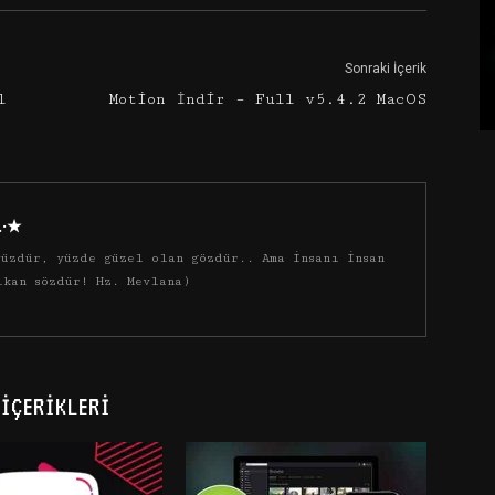
Sonraki İçerik
l
Motion İndir – Full v5.4.2 MacOS
·.·★
üzdür, yüzde güzel olan gözdür.. Ama insanı insan
ıkan sözdür! Hz. Mevlana)
İÇERIKLERI