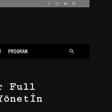
Yardım – İstek Bölümü
J
PROGRAM
r Full
Yönetin