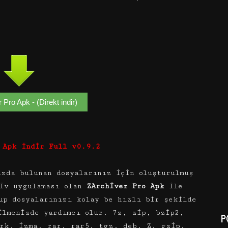
 Pro Apk - (Direkt indir)
 Apk İndir Full v0.9.2
ızda bulunan dosyalarınız için oluşturulmuş
şiv uygulaması olan
ZArchiver Pro Apk
ile
up dosyalarınızı kolay be hızlı bir şekilde
ilmenizde yardımcı olur. 7z, zip, bzip2,
P
ark, izma, rar, rar5, tgz, deb, Z, gzip,