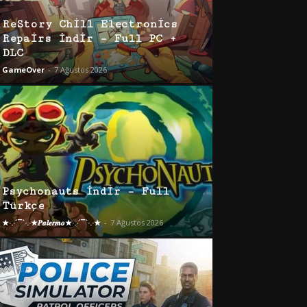
ReStory Chill Electronics
Repairs İndir – Full PC +
DLC
GameOver
-
7 Ağustos 2026
Psychonauts İndir – Full
Türkçe
★·.·´¯`·.·★𝑷𝒂𝒍𝒆𝒓𝒎𝒐★·.·´¯`·.·★
-
7 Ağustos 2026