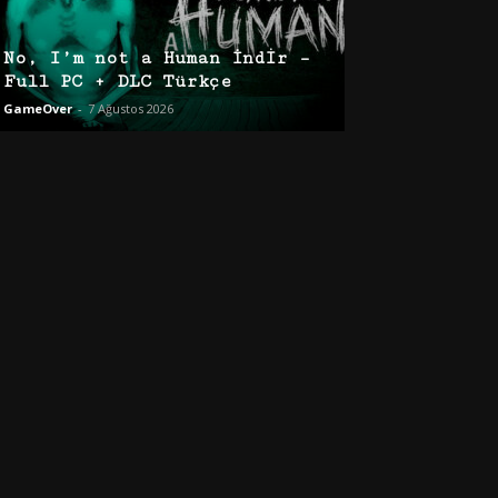
No, I’m not a Human İndir –
Full PC + DLC Türkçe
GameOver
-
7 Ağustos 2026