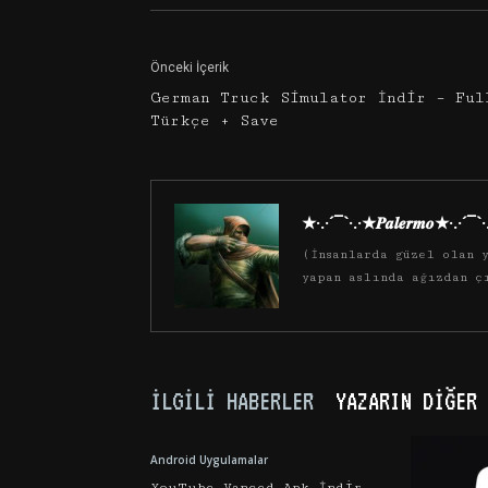
Önceki İçerik
German Truck Simulator İndir – Ful
Türkçe + Save
★·.·´¯`·.·★𝑷𝒂𝒍𝒆𝒓𝒎𝒐★·.·´¯`
(İnsanlarda güzel olan y
yapan aslında ağızdan ç
İLGILI HABERLER
YAZARIN DIĞER 
Android Uygulamalar
YouTube Vanced Apk İndir –