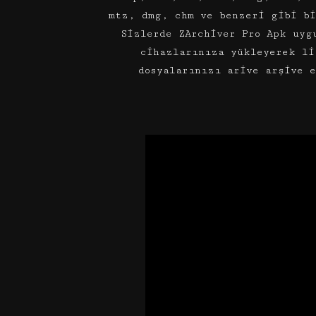
mtz, dmg, chm ve benzeri gibi bi
Sizlerde ZArchiver Pro Apk uyg
cihazlarınıza yükleyerek li
dosyalarınızı arive arşive 