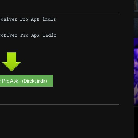
rchiver Pro Apk İndir
rchiver Pro Apk İndir
 Pro Apk - (Direkt indir)
Google+
Email