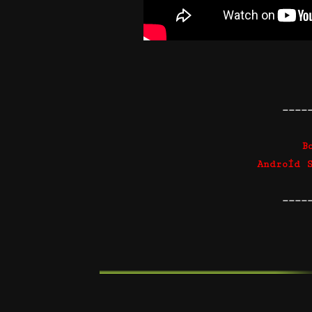
————
B
Android 
————