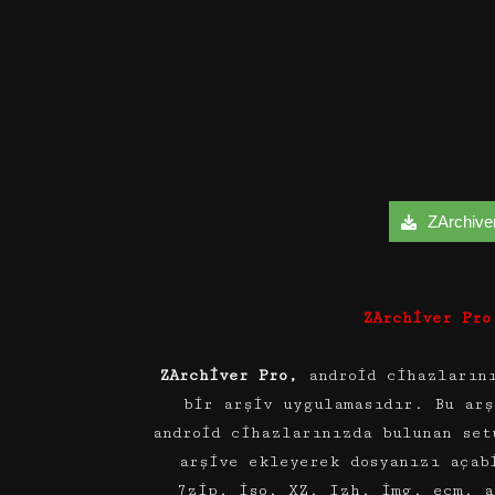
ZArchiver
ZArchiver Pro
ZArchiver Pro,
android cihazların
bir arşiv uygulamasıdır. Bu ar
android cihazlarınızda bulunan set
arşive ekleyerek dosyanızı açab
7zip, iso, XZ, Izh, img, ecm, 