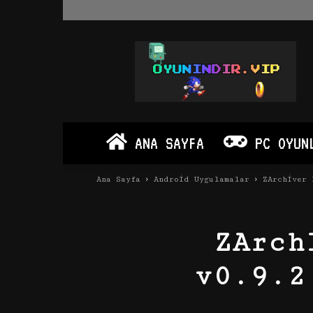
Oyun
İndir
Vip
–
Program
İndir
Full
ANA SAYFA
PC OYUN
PC
Ve
Android
Ana Sayfa
Android Uygulamalar
ZArchiver 
Apk
ZArch
v0.9.2