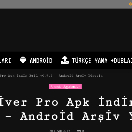
LARI
ANDROID
TÜRKÇE YAMA +DUBLA
Pro Apk İndir Full v0.9.2 – Android Arşiv Yönetin
Android Uygulamalar
iver Pro Apk İndi
 – Android Arşiv 
30 Ocak 2019
0