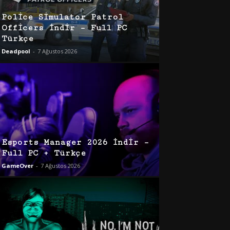
Police Simulator Patrol
Officers İndir – Full PC
Türkçe
Deadpool
-
7 Ağustos 2026
Esports Manager 2026 İndir –
Full PC + Türkçe
GameOver
-
7 Ağustos 2026