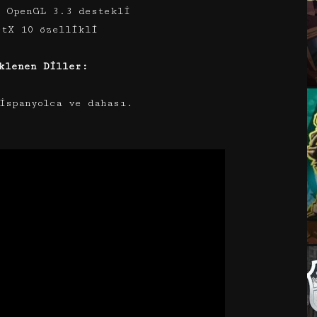
e OpenGL 3.3 destekli
ctX 10 özellikli
klenen Diller:
ispanyolca ve dahası.