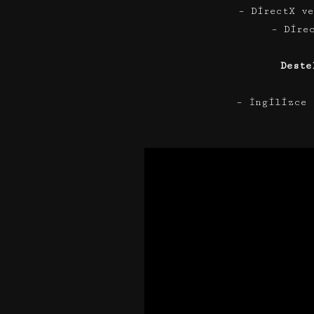
– DirectX v
– Dire
Deste
– İngilizce 