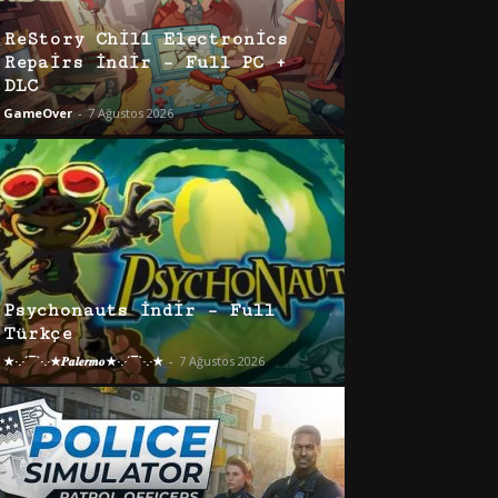
ReStory Chill Electronics
Repairs İndir – Full PC +
DLC
GameOver
-
7 Ağustos 2026
Psychonauts İndir – Full
Türkçe
★·.·´¯`·.·★𝑷𝒂𝒍𝒆𝒓𝒎𝒐★·.·´¯`·.·★
-
7 Ağustos 2026