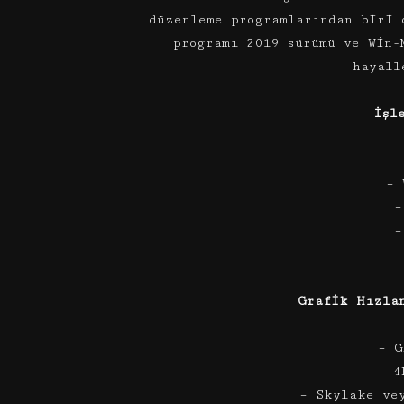
düzenleme programlarından biri 
programı 2019 sürümü ve Win-
hayall
İşl
–
– 
–
–
Grafik Hızla
– G
– 4
– Skylake ve