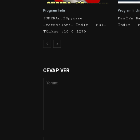
Program İndir
Program İndir
SUPERAntiSpyware
Design D
Professional İndir – Full
İndir – 
Türkçe v10.0.1290
CEVAP VER