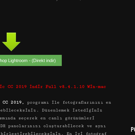
p Lightroom - (Direkt indir)
sic CC 2019 İndir Full v8.4.1.10 Win-mac
c CC 2019,
programı ile fotoğraflarınızı en
yebileceksiniz. Düzenlemek istediğiniz
ısmında seçerek en canlı görünümleri
DR panolarınızı oluşturabilecek ve aynı
P
 birleştirebileceksiniz. En iyi fotoğraf