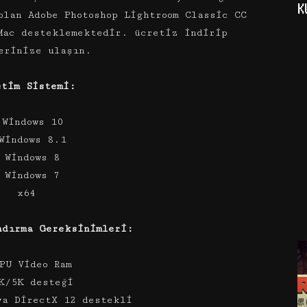
K
olan Adobe Photoshop Lightroom Classic CC
Mac desteklemektedir. ücretiz indirip
erinize ulaşın.
etim Sistemi:
 Windows 10
Windows 8.1
 Windows 8
 Windows 7
x64
ndırma Gereksinimleri:
PU Video Ram
K/5K desteği
ya DirectX 12 destekli