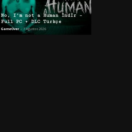
No, I’m not a Human İndir –
Full PC + DLC Türkçe
GameOver
-
7 Ağustos 2026