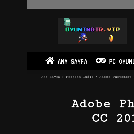
Oyun
İndir
Vip
–
Program
İndir
Full
ANA SAYFA
PC OYUN
PC
Ve
Android
Ana Sayfa
Program İndir
Adobe Photoshop 
Apk
Adobe P
CC 20