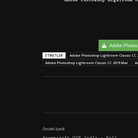
Adobe Photosho
ETIKETLER
Adobe Photoshop Lightroom Classic CC 2
Adobe Photoshop Lightroom Classic CC 2019 Mac
A
Facebook
Twitter
Önceki İçerik
Apowersoft GIF İndir – Full