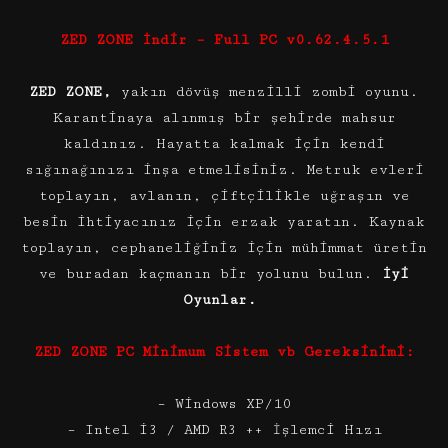
ZED ZONE İndir – Full PC v0.62.4.5.1
ZED ZONE,
yakın dövüş menzilli zombi oyunu.
Karantinaya alınmış bir şehirde mahsur
kaldınız. Hayatta kalmak için kendi
sığınağınızı inşa etmelisiniz. Metruk evleri
toplayın, avlanın, çiftçilikle uğraşın ve
besin ihtiyacınız için erzak yaratın. Kaynak
toplayın, cephaneliğiniz için mühimmat üretin
ve buradan kaçmanın bir yolunu bulun.
İyi
Oyunlar.
ZED ZONE PC Minimum Sistem vb Gereksinimi:
– Windows XP/10
– Intel i3 / AMD R3 ++ İşlemci Hızı