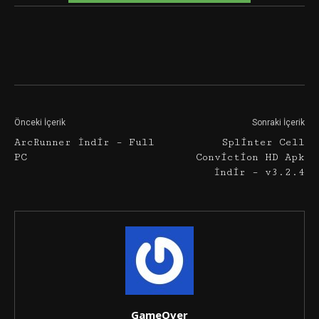
Facebook
Twitter
Google+
Önceki İçerik
Sonraki İçerik
ArcRunner İndir – Full
Splinter Cell
PC
Conviction HD Apk
İndir – v3.2.4
GameOver