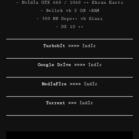
– Nvidia GTX 660 / 1060 ++ Ekran Kartı
– Bellek vb 2 GB +RAM
– 500 MB Depo++ vb Alanı
– DX 10 ++
Turbobit >>>>
İndir
Google Drive >>>>
İndir
MediaFire >>>>
İndir
Torrent >>>
İndir