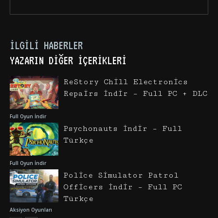
İLGILI HABERLER
YAZARIN DIĞER İÇERIKLERI
ReStory Chill Electronics
Repairs İndir – Full PC + DLC
Full Oyun İndir
Psychonauts İndir – Full
Türkçe
Full Oyun İndir
Police Simulator Patrol
Officers İndir – Full PC
Türkçe
Aksiyon Oyunları