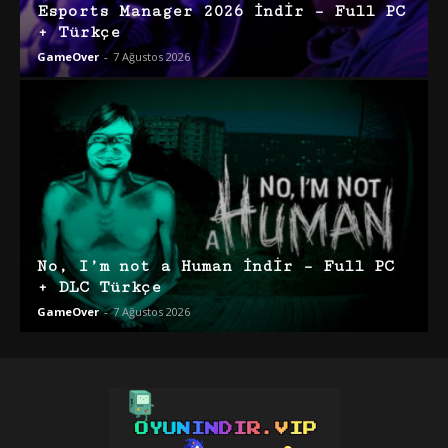
Esports Manager 2026 İndir – Full PC
+ Türkçe
GameOver
-
7 Ağustos 2026
No, I’m not a Human İndir – Full PC
+ DLC Türkçe
GameOver
-
7 Ağustos 2026