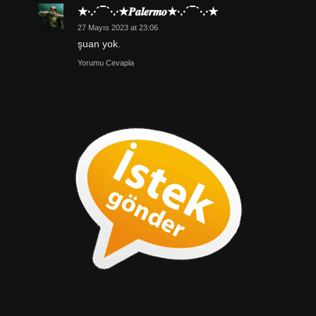
★·.·´¯`·.·★𝑷𝒂𝒍𝒆𝒓𝒎𝒐★·.·´¯`·.·★
27 Mayıs 2023 at 23:06
şuan yok.
Yorumu Cevapla