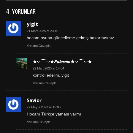
4 YORUMLAR
yigit
21 Mart 2025 at 23:10
hocam oyuna güncelleme gelmiş bakarmısınız
Yorumu Cevapla
★·.·´¯`·.·★𝑷𝒂𝒍𝒆𝒓𝒎𝒐★·.·´¯`·.·★
22 Mart 2025 at 14:04
kontrol edelim..yigit
Yorumu Cevapla
Savior
27 Mayıs 2023 at 15:05
Hocam Türkçe yaması varmı
Yorumu Cevapla