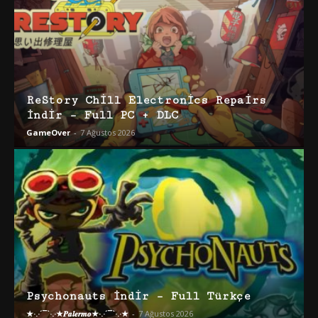
ReStory Chill Electronics Repairs
İndir – Full PC + DLC
GameOver
-
7 Ağustos 2026
Psychonauts İndir – Full Türkçe
★·.·´¯`·.·★𝑷𝒂𝒍𝒆𝒓𝒎𝒐★·.·´¯`·.·★
-
7 Ağustos 2026