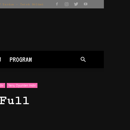
Yardım – İstek Bölümü
J
PROGRAM
dir
Yarış Oyunları İndir
Full