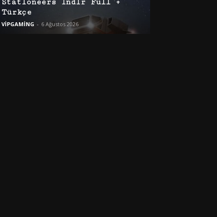
Stationeers İndir Full +
Türkçe
VİPGAMİNG
-
6 Ağustos 2026