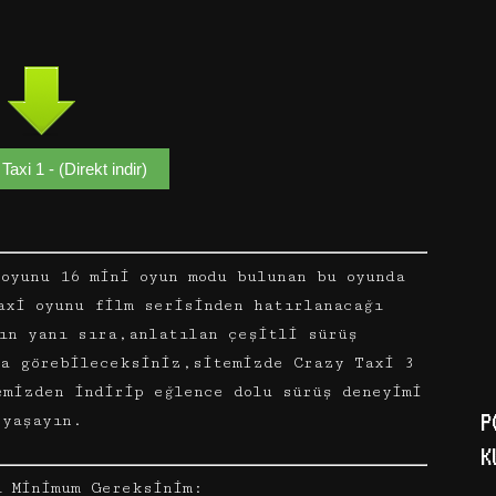
Taxi 1 - (Direkt indir)
oyunu 16 mini oyun modu bulunan bu oyunda
axi oyunu film serisinden hatırlanacağı
ın yanı sıra,anlatılan çeşitli sürüş
da görebileceksiniz,sitemizde Crazy Taxi 3
emizden indirip eğlence dolu sürüş deneyimi
P
yaşayın.
K
1 Minimum Gereksinim: