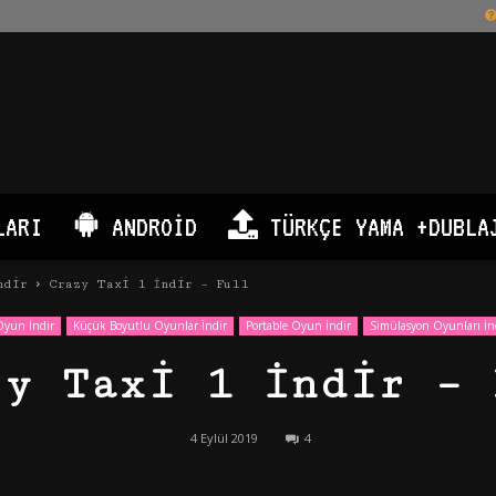
LARI
ANDROID
TÜRKÇE YAMA +DUBLA
ndir
Crazy Taxi 1 İndir – Full
Oyun İndir
Küçük Boyutlu Oyunlar İndir
Portable Oyun İndir
Simülasyon Oyunları İn
zy Taxi 1 İndir – 
4 Eylül 2019
4