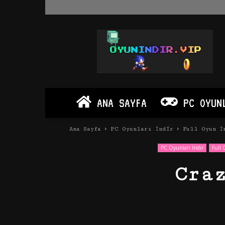
Oyun
İndir
Vip
–
Program
İndir
Full
ANA SAYFA
PC OYUN
PC
Ve
Android
Ana Sayfa
PC Oyunları İndir
Full Oyun İ
Apk
PC Oyunları İndir
Full 
Cra