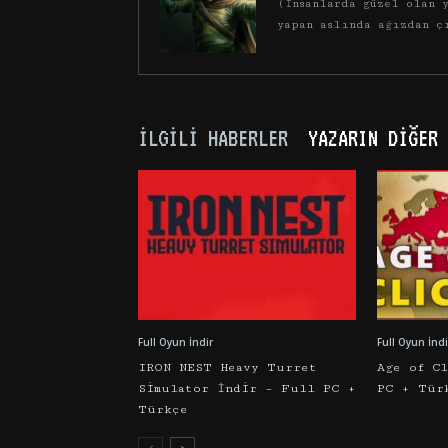
(İnsanlarda güzel olan y
yapan aslında ağızdan ç
İLGILI HABERLER
YAZARIN DIĞER 
Full Oyun İndir
Full Oyun İndi
IRON NEST Heavy Turret
Age of C
Simulator İndir – Full PC +
PC + Tür
Türkçe