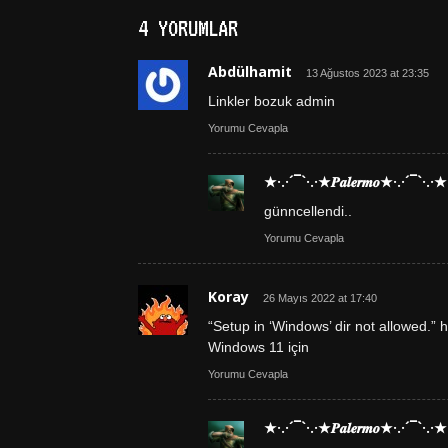
4 YORUMLAR
Abdülhamit
13 Ağustos 2023 at 23:35
Linkler bozuk admin
Yorumu Cevapla
★·.·´¯`·.·★𝑷𝒂𝒍𝒆𝒓𝒎𝒐★·.·´¯`·.·★
günncellendi..
Yorumu Cevapla
Koray
26 Mayıs 2022 at 17:40
“Setup in ‘Windows’ dir not allowed.” 
Windows 11 için
Yorumu Cevapla
★·.·´¯`·.·★𝑷𝒂𝒍𝒆𝒓𝒎𝒐★·.·´¯`·.·★