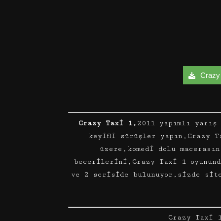
Crazy 
Crazy Taxi 1,
2011 yapımlı yarış 
keyifli sürüşler yapın,Crazy T
üzere,komedi dolu macerasın
becerilerini,Crazy Taxi 1 oyunun
ve 2 seriside bulunuyor,sizde sit
Crazy Taxi 