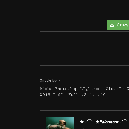
Crazy 
Facebook
Twitter
Önceki İçerik
Adobe Photoshop Lightroom Classic 
2019 İndir Full v8.4.1.10
★·.·´¯`·.·★𝑷𝒂𝒍𝒆𝒓𝒎𝒐★·.·´¯`