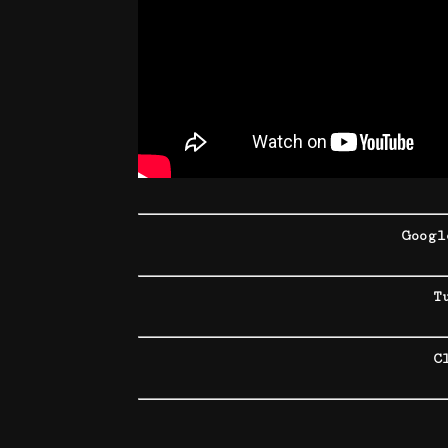
Googl
T
C