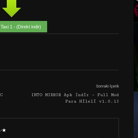
Taxi 1 - (Direkt indir)
Google+
Email
Sonraki İçerik
CC
INTO MIRROR Apk İndir – Full Mod
Para Hileli v1.0.13
·.·★