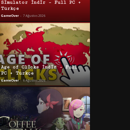
Simulator İndir – Full PC +
Türkçe
GameOver
-
7 Ağustos 2026
Age of Clicks İndir – Full
PC + Türkçe
GameOver
-
6 Ağustos 2026