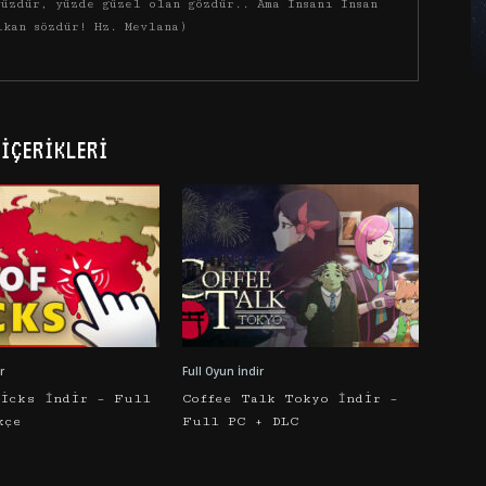
üzdür, yüzde güzel olan gözdür.. Ama insanı insan
ıkan sözdür! Hz. Mevlana)
İÇERIKLERI
r
Full Oyun İndir
licks İndir – Full
Coffee Talk Tokyo İndir –
kçe
Full PC + DLC