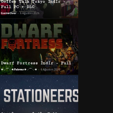
Coffee Talk Tokyo İndir –
Full PC + DLC
GameOver
-
6 Ağustos 2026
Dwarf Fortress İndir – Full
★·.·´¯`·.·★𝑷𝒂𝒍𝒆𝒓𝒎𝒐★·.·´¯`·.·★
-
6 Ağustos 2026