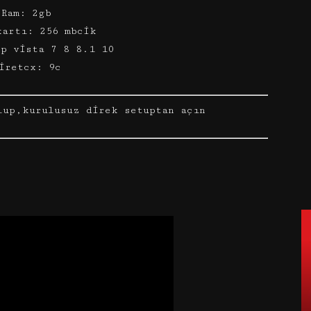
Ram: 2gb
kartı: 256 mbcik
xp vista 7 8 8.1 10
iretcx: 9c
lup,kurulusuz direk setuptan açın