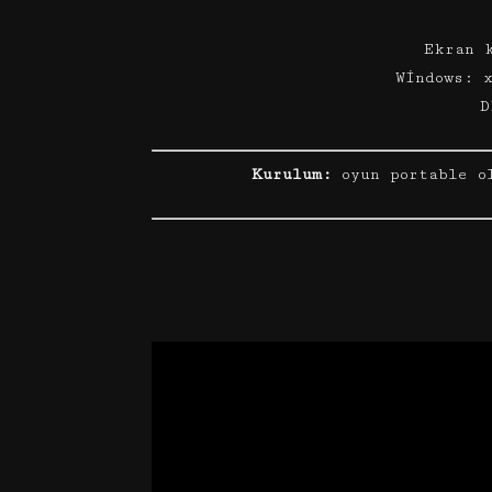
Ekran 
Windows: 
D
Kurulum:
oyun portable o