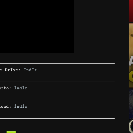
e Drive:
indir
urbo:
indir
loud:
indir