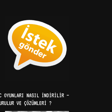
C OYUNLARI NASIL İNDIRILIR –
URULUR VE ÇÖZÜMLERI ?