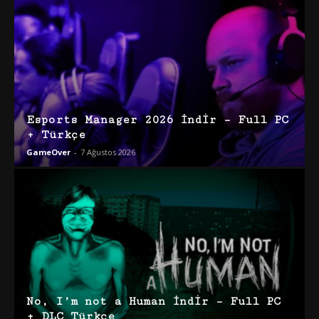
Esports Manager 2026 İndir – Full PC
+ Türkçe
GameOver
-
7 Ağustos 2026
No, I’m not a Human İndir – Full PC
+ DLC Türkçe