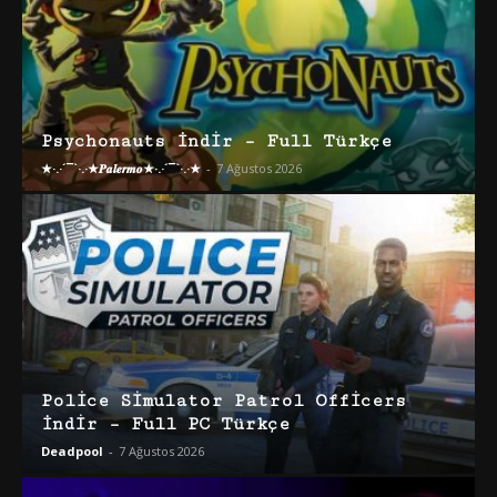
Psychonauts İndir – Full Türkçe
★·.·´¯`·.·★𝑷𝒂𝒍𝒆𝒓𝒎𝒐★·.·´¯`·.·★
-
7 Ağustos 2026
Police Simulator Patrol Officers
İndir – Full PC Türkçe
Deadpool
-
7 Ağustos 2026