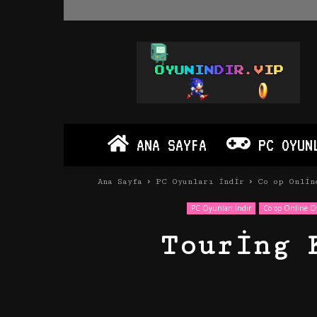
Oyun
İndir
Vip
–
Program
İndir
Full
ANA SAYFA
PC OYUN
PC
Ve
Android
Ana Sayfa
PC Oyunları İndir
Co op Onlin
Apk
PC Oyunları İndir
Co op Online 
Touring 