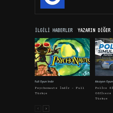
İLGILI HABERLER
YAZARIN DIĞER 
Full Oyun İndir
Aksiyon Oyunl
Psychonauts İndir – Full
Police S
Türkçe
Officers
Türkçe