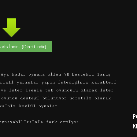
rts İndir - (Direkt indir)
cuya kadar oynana bilen VR Destekli Yarış
prizli yarışlar yapın istediğiniz karakteri
 ve ister iseniz tek oyunculu olarak ister
 oyuncu desteği bulunuyor ücretsiz olarak
ksiniz keyifli oyunlar
P
oynayabilirsiniz fark etmiyor
K