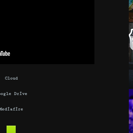
Cloud
oogle Drive
Mediafire