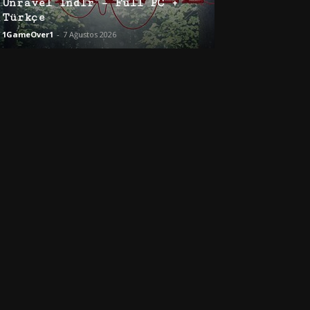
Unravel İndir – Full PC +
Türkçe
1GameOver1
-
7 Ağustos 2026