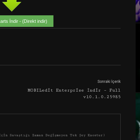
rts İndir - (Direkt indir)
Google+
Email
Sonraki İçerik
MOBILedit Enterprise İndir – Full
v10.1.0.25985
İçin Savaştığı Zaman Değişmeyen Tek Şey Kaostur)