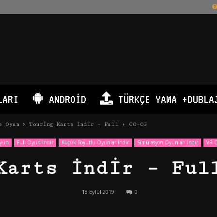
LARI
ANDROID
TÜRKÇE YAMA +DUBLA
e Oyun
Touring Karts İndir – Full + CO-OP
Oyun
Full Oyun İndir
Küçük Boyutlu Oyunlar İndir
Simülasyon Oyunları İndir
VR O
Karts İndir – Ful
18 Eylül 2019
0