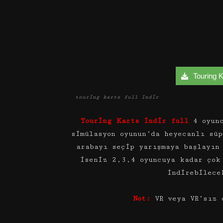
Touring Ka
touring karts full indir
Touring Karts indir full
4 oyun
simülasyon oyunun’da heyecanlı sü
arabayı seçip yarışmaya başlayın
iseniz 2,3,4 oyuncuya kadar çok
indirebilece
Not:
VR veya VR’sız 