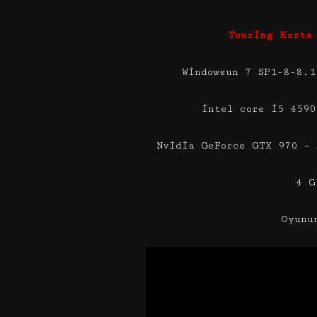
Touring Karts
Windowsun 7 SP1-8-8.1
intel core i5 4590
Nvidia GeForce GTX 970 – 
4 G
Oyunu