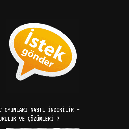
C OYUNLARI NASIL İNDIRILIR –
URULUR VE ÇÖZÜMLERI ?