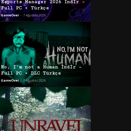
Esports Manager 2026 İndir –
Full PC + Türkçe
GameOver
-
7 Ağustos 2026
No, I’m not a Human İndir –
Full PC + DLC Türkçe
GameOver
-
7 Ağustos 2026