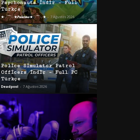
Psychonauts İndir – Full
Türkçe
★·.·´¯`·.·★𝑷𝒂𝒍𝒆𝒓𝒎𝒐★·.·´¯`·.·★
-
7 Ağustos 2026
Police Simulator Patrol
Officers İndir – Full PC
Türkçe
Deadpool
-
7 Ağustos 2026