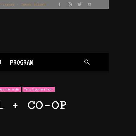
Yardım – İstek Bölümü
J
PROGRAM
yunları indir
Yarış Oyunları İndir
l + CO-OP