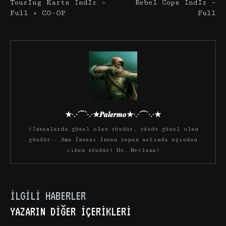
Touring Karts İndir –
Rebel Cops İndir –
Full + CO-OP
Full
★·.·´¯`·.·★𝑷𝒂𝒍𝒆𝒓𝒎𝒐★·.·´¯`·.·★
(İnsanlarda güzel olan yüzdür, yüzde güzel olan
gözdür.. Ama insanı insan yapan aslında ağızdan
çıkan sözdür! Hz. Mevlana)
İLGILI HABERLER
YAZARIN DIĞER İÇERIKLERI