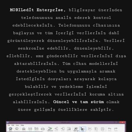
MOBILedit Enterprise,
bilgisayar üzerinden
telefonunuzu analiz ederek kontrol
edebileceksiniz. Telefonunuzu cihazınıza
bağlayın ve tüm içeriği verileriniz dahi
görüntüleyerek düzenleyebilirsiniz. Verileri
senkronize edebilir, düzenleyebilir,
silebilir, sms gönderebilir verilerinizi dışa
aktarabilirsiniz. Tüm cihaz modellerini
destekleyebilen bu uygulamayla aramak
istediğiniz dosyaları arayarak kolayca
bulabilir ve yedekleme işlemini
gerçekleştirerek verilerinizi koruma altına
alabilirsiniz.
Güncel ve tam sürüm
olmak
üzere gelişmiş özelliklere sahiptir.