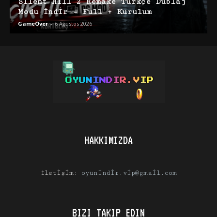
Silent Hill 2 Remake Türkçe Dublaj
Modu İndir – Full + Kurulum
GameOver
-
6 Ağustos 2026
HAKKIMIZDA
İletişim:
oyunindir.vip@gmail.com
BIZI TAKIP EDIN