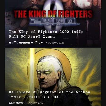
The King of Fighters 2000 İndir –
Full PC Atari Oyunu
★·.·´¯`·.·★𝑷𝒂𝒍𝒆𝒓𝒎𝒐★·.·´¯`·.·★
-
6 Ağustos 2026
HellSlave 2 Judgment of the Archon
İndir – Full PC + DLC
GameOver
-
6 Ağustos 2026