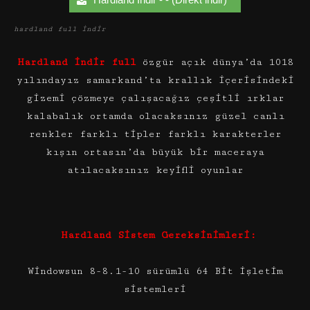
hardland full indir
Hardland indir full
özgür açık dünya’da 1018
yılındayız samarkand’ta krallık içerisindeki
gizemi çözmeye çalışacağız çeşitli ırklar
kalabalık ortamda olacaksınız güzel canlı
renkler farklı tipler farklı karakterler
kışın ortasın’da büyük bir maceraya
atılacaksınız keyifli oyunlar
Hardland Sistem Gereksinimleri:
Windowsun 8-8.1-10 sürümlü 64 Bit işletim
sistemleri