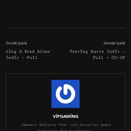
Facebook
Twitter
Google+
Önceki İçerik
Sonraki İçerik
Ling A Road Alone
Touring Karts İndir –
İndir – Full
Full + CO-OP
VİPGAMİNG
(Amansız Rakipler Taht İçin Savaştığı Zaman
Değişmeyen Tek Şey Kaostur)