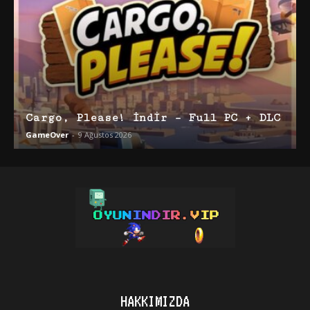
Cargo, Please! İndir – Full PC + DLC
GameOver
-
9 Ağustos 2026
HAKKIMIZDA