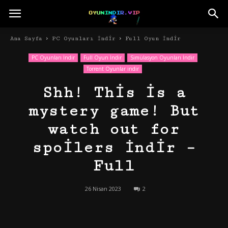
Ana Sayfa
PC Oyunları İndir
Full Oyun İndir
PC Oyunları İndir
Full Oyun İndir
Simülasyon Oyunları İndir
Torrent Oyunlar indir
Shh! This is a
mystery game! But
watch out for
spoilers İndir –
Full
26 Nisan 2023
2