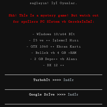
sağlayın! İyi Oyunlar.
Shh! This is a mystery game! But watch out
for spoilers PC Sistem vb Gereksinimi:
– Windows 10/x64 Bit
– i5 ve ++ İşlemci Hızı
– GTX 1060 ++ Ekran Kartı
– Bellek vb 4 GB +RAM
– 2 GB Depo++ vb Alanı
– DX 12 ++
Turbobit >>>>
İndir
Google Drive >>>>
İndir