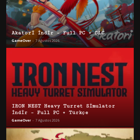
Akatori İndir – Full PC + DLC
GameOver
-
7 Ağustos 2026
IRON NEST Heavy Turret Simulator
İndir – Full PC + Türkçe
GameOver
-
7 Ağustos 2026