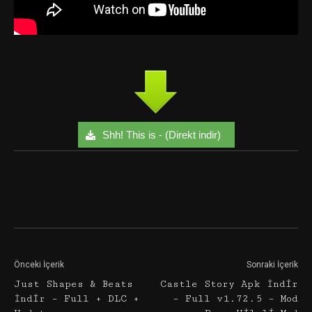
Shh! This is - (Direkt indir)
Facebook
Twitter
Google+
Önceki İçerik
Sonraki İçerik
Just Shapes & Beats
Castle Story Apk İndir
İndir – Full + DLC +
– Full v1.72.5 – Mod