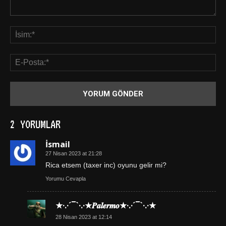
2 YORUMLAR
İsmail
27 Nisan 2023 at 21:28
Rica etsem (taxer inc) oyunu gelir mi?
Yorumu Cevapla
★·.·´¯`·.·★𝑷𝒂𝒍𝒆𝒓𝒎𝒐★·.·´¯`·.·★
28 Nisan 2023 at 12:14