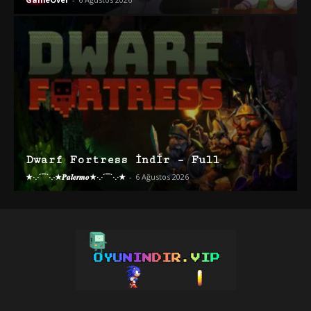
Dwarf Fortress İndir – Full
★·.·´¯`·.·★𝑷𝒂𝒍𝒆𝒓𝒎𝒐★·.·´¯`·.·★
-
6 Ağustos 2026