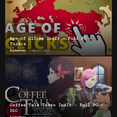
Age of Clicks İndir – Full PC +
Türkçe
GameOver
-
6 Ağustos 2026
Coffee Talk Tokyo İndir – Full PC +
DLC
GameOver
-
6 Ağustos 2026