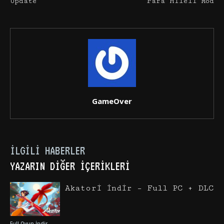
Update
Para Hileli Mod
GameOver
İLGILI HABERLER
YAZARIN DIĞER İÇERIKLERI
Akatori İndir – Full PC + DLC
Full Oyun İndir