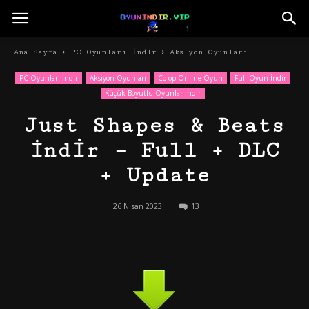
Ana Sayfa
PC Oyunları İndir
Aksiyon Oyunları
PC Oyunları İndir
Aksiyon Oyunları
Co op Online Oyun
Full Oyun İndir
Küçük Boyutlu Oyunlar İndir
Just Shapes & Beats
İndir – Full + DLC
+ Update
26 Nisan 2023
13