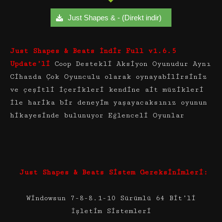
Just Shapes & - (Direkt indir)
Just Shapes & Beats İndir Full v1.6.5
Update’li
Coop Destekli Aksiyon Oyunudur Aynı
Cihazda Çok Oyunculu olarak oynayabilirsiniz
ve çeşitli içerikleri kendine ait müzikleri
ile harika bir deneyim yaşayacaksınız oyunun
hikayesinde bulunuyor Eğlenceli Oyunlar
Just Shapes & Beats Sistem Gereksinimleri:
Windowsun 7-8-8.1-10 Sürümlü 64 Bit’li
İşletim Sistemleri