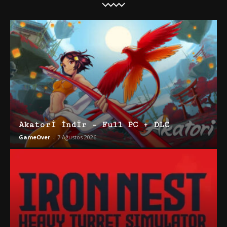
Akatori İndir – Full PC + DLC
GameOver
-
7 Ağustos 2026