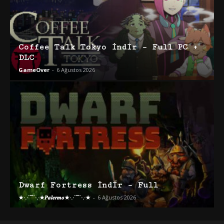
Coffee Talk Tokyo İndir – Full PC +
DLC
GameOver
-
6 Ağustos 2026
Dwarf Fortress İndir – Full
★·.·´¯`·.·★𝑷𝒂𝒍𝒆𝒓𝒎𝒐★·.·´¯`·.·★
-
6 Ağustos 2026