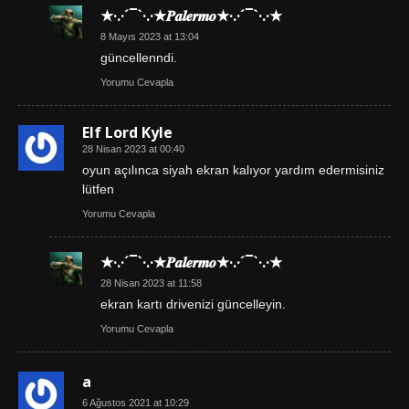
★·.·´¯`·.·★𝑷𝒂𝒍𝒆𝒓𝒎𝒐★·.·´¯`·.·★
8 Mayıs 2023 at 13:04
güncellenndi.
Yorumu Cevapla
Elf Lord Kyle
28 Nisan 2023 at 00:40
oyun açılınca siyah ekran kalıyor yardım edermisiniz
lütfen
Yorumu Cevapla
★·.·´¯`·.·★𝑷𝒂𝒍𝒆𝒓𝒎𝒐★·.·´¯`·.·★
28 Nisan 2023 at 11:58
ekran kartı drivenizi güncelleyin.
Yorumu Cevapla
a
6 Ağustos 2021 at 10:29