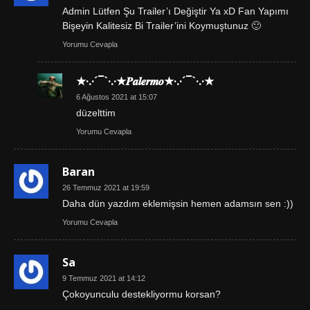
Admin Lütfen Şu Trailer’ı Değiştir Ya xD Fan Yapımı
Bişeyin Kalitesiz Bi Trailer’ini Koymuştunuz 🙂
Yorumu Cevapla
★·.·´¯`·.·★𝑷𝒂𝒍𝒆𝒓𝒎𝒐★·.·´¯`·.·★
6 Ağustos 2021 at 15:07
düzelttim
Yorumu Cevapla
Baran
26 Temmuz 2021 at 19:59
Daha dün yazdım eklemişsin hemen adamsın sen :))
Yorumu Cevapla
Sa
9 Temmuz 2021 at 14:12
Çokoyunculu destekliyormu korsan?