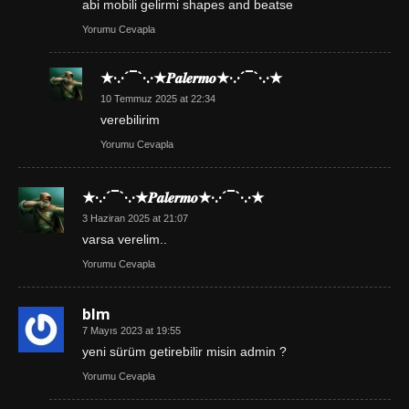
abi mobili gelirmi shapes and beatse
Yorumu Cevapla
★·.·´¯`·.·★𝑷𝒂𝒍𝒆𝒓𝒎𝒐★·.·´¯`·.·★
10 Temmuz 2025 at 22:34
verebilirim
Yorumu Cevapla
★·.·´¯`·.·★𝑷𝒂𝒍𝒆𝒓𝒎𝒐★·.·´¯`·.·★
3 Haziran 2025 at 21:07
varsa verelim..
Yorumu Cevapla
blm
7 Mayıs 2023 at 19:55
yeni sürüm getirebilir misin admin ?
Yorumu Cevapla