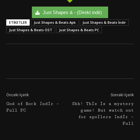
Just Shapes & - (Direkt indir)
ETIKETLER
Just Shapes & Beats Apk
Just Shapes & Beats İndir
Just Shapes & Beats OST
Just Shapes & Beats PC
Facebook
Twitter
Google+
Önceki İçerik
Sonraki İçerik
God of Rock İndir –
Shh! This is a mystery
Full PC
game! But watch out
for spoilers İndir –
Full