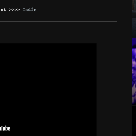
ent >>>>
İndir