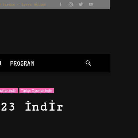
Yardım – İstek Bölümü
J
PROGRAM
unlar indir
Türkçe Oyunlar İndir
23 İndir