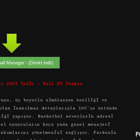
ll Manager - (Direkt indir)
er 2023 İndir – Full PC Türkçe
yunu, üç boyutlu simülasyon özelliği ve
olan inanılmaz detaylarıyla 160’ın üstünde
liği yapıyor. Basketbol severlerin adresi
el oyuncuların koçu yada genel menajeri
takımlarını yönetmenizi sağlıyor. Parkenin
P