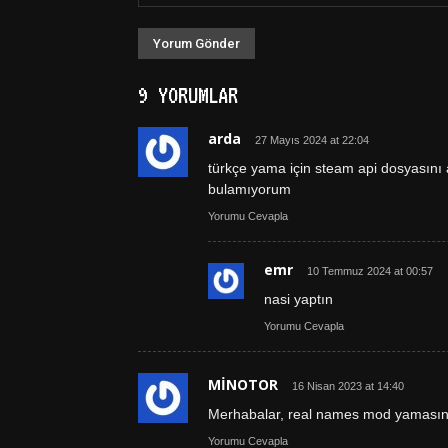
9 YORUMLAR
arda
27 Mayıs 2024 at 22:04
türkçe yama için steam api dosyasını
bulamıyorum
Yorumu Cevapla
emr
10 Temmuz 2024 at 00:57
nasi yaptın
Yorumu Cevapla
MİNOTOR
16 Nisan 2023 at 14:40
Merhabalar, real names mod yamasını 
Yorumu Cevapla