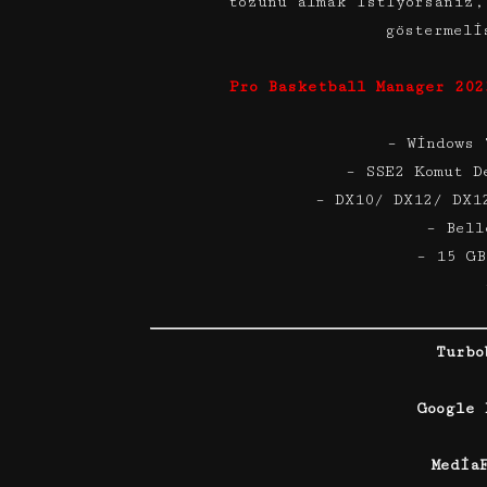
tozunu almak istiyorsanız,
göstermel
Pro Basketball Manager 202
– Windows 
– SSE2 Komut D
– DX10/ DX12/ DX1
– Bell
– 15 GB
Turbo
Google
Media