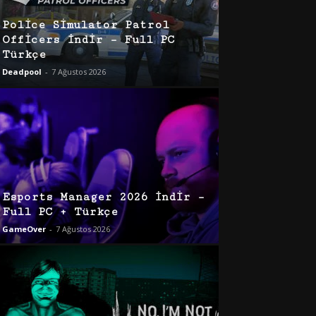
Police Simulator Patrol
Officers İndir – Full PC
Türkçe
Deadpool
-
7 Ağustos 2026
Esports Manager 2026 İndir –
Full PC + Türkçe
GameOver
-
7 Ağustos 2026