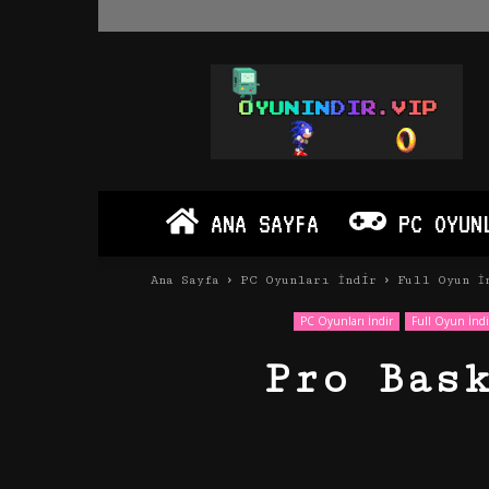
Oyun
İndir
Vip
–
Program
İndir
Full
ANA SAYFA
PC OYUN
PC
Ve
Android
Ana Sayfa
PC Oyunları İndir
Full Oyun İ
Apk
PC Oyunları İndir
Full Oyun İndi
Pro Bas