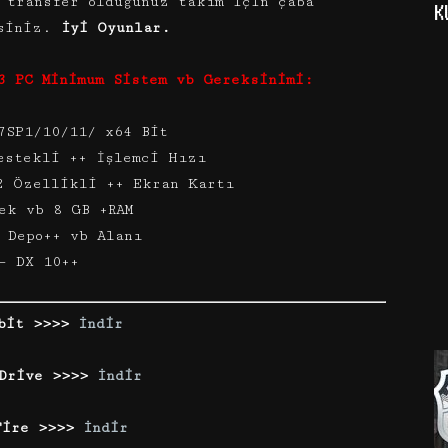
 transfer olduğunuz takım için çaba
K
isiniz.
İyi Oyunlar.
3 PC Minimum Sistem vb Gereksinimi:
7SP1/10/11/ x64 Bit
estekli ++ İşlemci Hızı
2 Özellikli ++ Ekran Kartı
ek vb 8 GB +RAM
 Depo++ vb Alanı
– DX 10++
bit >>>>
İndir
 Drive >>>>
İndir
Fire >>>>
İndir