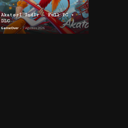
Akatori İndir – Full PC +
DLC
GameOver
-
7 Ağustos 2026