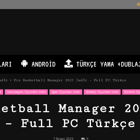
LARI
ANDROID
TÜRKÇE YAMA +DUBLA
ndir
Pro Basketball Manager 2023 İndir – Full PC Türkçe
r
Simülasyon Oyunları İndir
Spor Oyunları İndir
Strateji Oyunları İndir
Torrent Oy
ketball Manager 20
– Full PC Türkçe
7 Nisan 2023
9