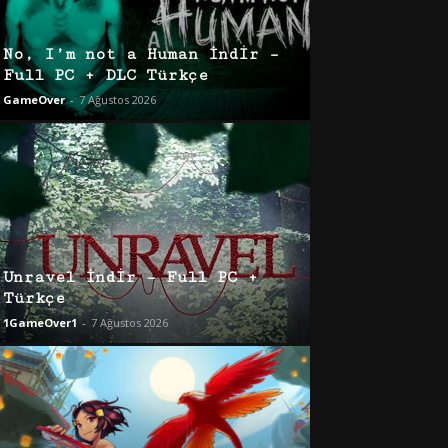
No, I’m not a Human İndir –
Full PC + DLC Türkçe
GameOver
-
7 Ağustos 2026
Unravel İndir – Full PC +
Türkçe
1GameOver1
-
7 Ağustos 2026