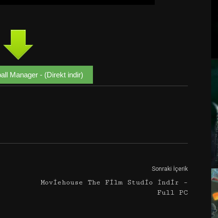
ll Manager - (Direkt indir)
Google+
Email
Sonraki İçerik
Moviehouse The Film Studio İndir –
Full PC