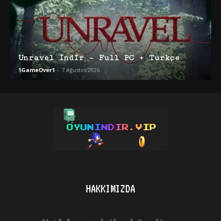
Unravel İndir – Full PC + Türkçe
1GameOver1
-
7 Ağustos 2026
HAKKIMIZDA