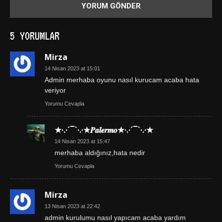
5 YORUMLAR
Mirza
14 Nisan 2023 at 15:01
Admin merhaba oyunu nasıl kurucam acaba hata
veriyor
Yorumu Cevapla
★·.·´¯`·.·★𝑷𝒂𝒍𝒆𝒓𝒎𝒐★·.·´¯`·.·★
14 Nisan 2023 at 15:47
merhaba aldığınız,hata nedir
Yorumu Cevapla
Mirza
13 Nisan 2023 at 22:42
admin kurulumu nasıl yapıcam acaba yardım