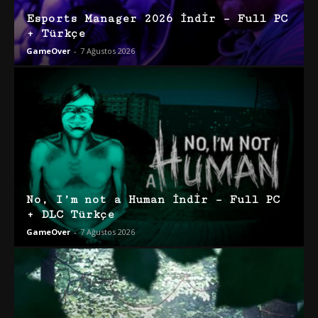
Esports Manager 2026 İndir – Full PC
+ Türkçe
GameOver
-
7 Ağustos 2026
No, I’m not a Human İndir – Full PC
+ DLC Türkçe
GameOver
-
7 Ağustos 2026