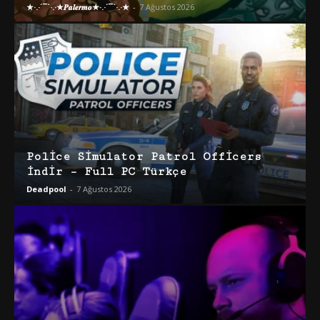
★·.·´¯`·.·★𝑷𝒂𝒍𝒆𝒓𝒎𝒐★·.·´¯`·.·★
-
7 Ağustos 2026
Police Simulator Patrol Officers
İndir – Full PC Türkçe
Deadpool
-
7 Ağustos 2026