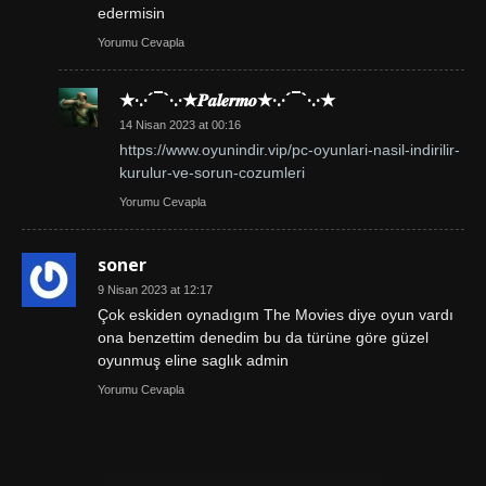
edermisin
Yorumu Cevapla
★·.·´¯`·.·★𝑷𝒂𝒍𝒆𝒓𝒎𝒐★·.·´¯`·.·★
14 Nisan 2023 at 00:16
https://www.oyunindir.vip/pc-oyunlari-nasil-indirilir-
kurulur-ve-sorun-cozumleri
Yorumu Cevapla
soner
9 Nisan 2023 at 12:17
Çok eskiden oynadıgım The Movies diye oyun vardı
ona benzettim denedim bu da türüne göre güzel
oyunmuş eline saglık admin
Yorumu Cevapla