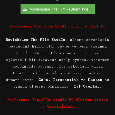
Moviehouse The Film - (Direkt indir)
Moviehouse The Film Studio İndir – Full PC
Moviehouse The Film Studio
, sinema sevenlerin
beklediği hızlı film çekme ve para kazanma
üzerine kurulu bir oyundur. Basit ve
eğlenceli bir oynayışa sahip oyunda, yönetmen
koltuğunda oturun, gişe rekorları kıran
filmler çekin ve sinema dünyasında tozu
dumana katın!
Zeka, Yaratıcılık
ve
Kazanç
bu
oyunda olmazsa olmazınız.
İyi Oyunlar.
Moviehouse The Film Studio PC Minimum Sistem
vb Gereksinimi: