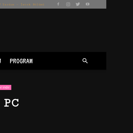
Yardım – İstek Bölümü
J
PROGRAM
r indir
 PC