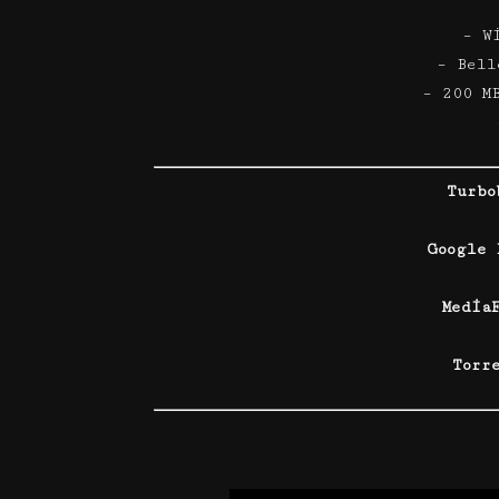
– W
– Bell
– 200 M
Turbo
Google
Media
Torr