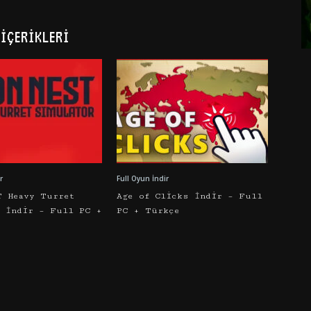
İÇERIKLERI
r
Full Oyun İndir
T Heavy Turret
Age of Clicks İndir – Full
r İndir – Full PC +
PC + Türkçe