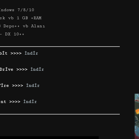
indows 7/8/10
ek vb 1 GB +RAM
B Depo++ vb Alanı
– DX 10++
bit >>>>
İndir
 Drive >>>>
İndir
Fire >>>>
İndir
ent >>>>
İndir