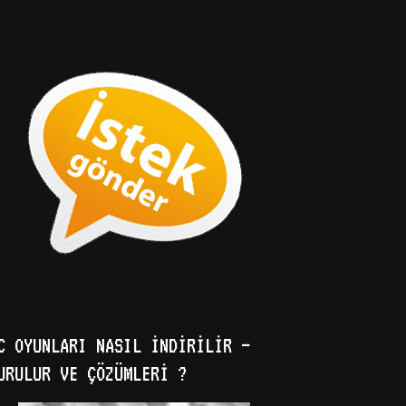
C OYUNLARI NASIL İNDIRILIR –
URULUR VE ÇÖZÜMLERI ?