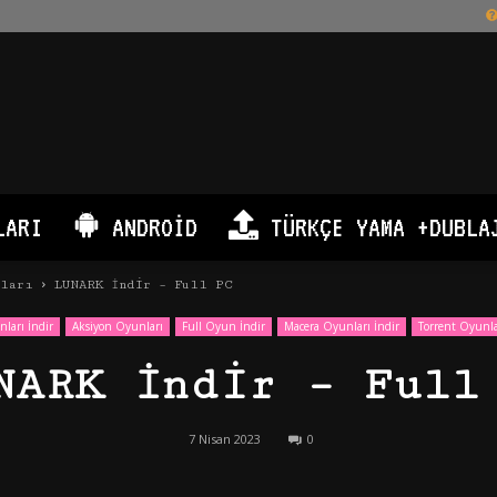
LARI
ANDROID
TÜRKÇE YAMA +DUBLA
nları
LUNARK İndir – Full PC
ları İndir
Aksiyon Oyunları
Full Oyun İndir
Macera Oyunları İndir
Torrent Oyunla
NARK İndir – Full
7 Nisan 2023
0