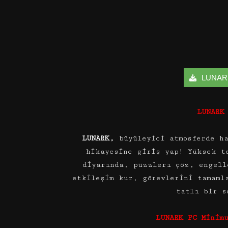
LUNARK İ
LUNARK
LUNARK,
büyüleyici atmosferde ha
hikayesine giriş yap! Yüksek t
diyarında, puzzlerı çöz, engell
etkileşim kur, görevlerini tamaml
tatlı bir 
LUNARK PC Minim