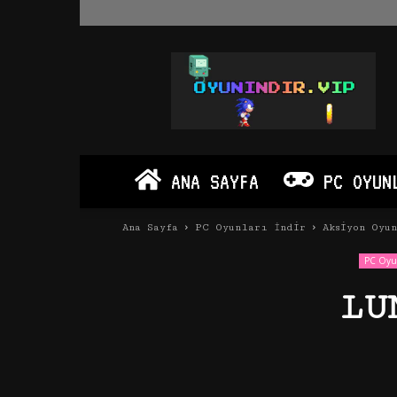
Oyun
İndir
Vip
–
Program
İndir
Full
ANA SAYFA
PC OYUN
PC
Ve
Android
Ana Sayfa
PC Oyunları İndir
Aksiyon Oyu
Apk
PC Oyun
LU