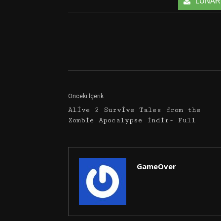
LUNARK İ
Facebook
Twitter
Önceki İçerik
Alive 2 Survive Tales from the
Zombie Apocalypse İndir- Full
GameOver