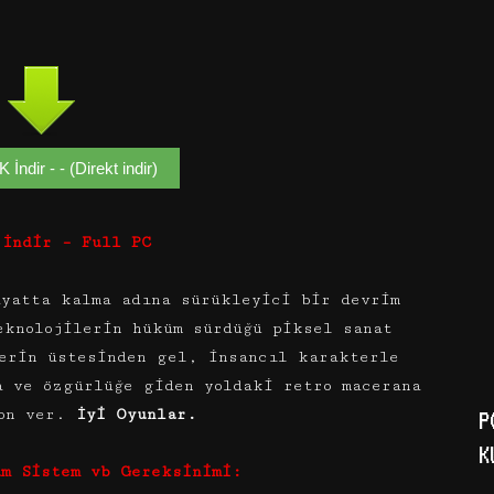
ndir - - (Direkt indir)
 İndir – Full PC
yatta kalma adına sürükleyici bir devrim
eknolojilerin hüküm sürdüğü piksel sanat
erin üstesinden gel, insancıl karakterle
a ve özgürlüğe giden yoldaki retro macerana
son ver.
İyi Oyunlar.
P
K
um Sistem vb Gereksinimi: