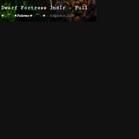
Dwarf Fortress İndir – Full
★·.·´¯`·.·★𝑷𝒂𝒍𝒆𝒓𝒎𝒐★·.·´¯`·.·★
-
6 Ağustos 2026