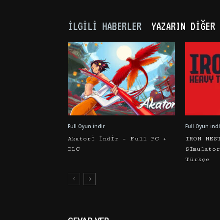
İLGILI HABERLER
YAZARIN DIĞER 
Full Oyun İndir
Full Oyun İndi
Akatori İndir – Full PC +
IRON NES
DLC
Simulato
Türkçe