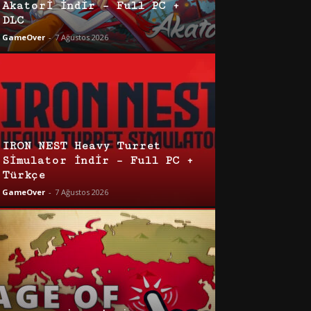
Akatori İndir – Full PC +
DLC
GameOver
-
7 Ağustos 2026
IRON NEST Heavy Turret
Simulator İndir – Full PC +
Türkçe
GameOver
-
7 Ağustos 2026