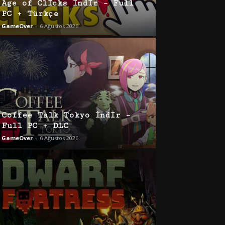
Age of Clicks İndir – Full
PC + Türkçe
GameOver
-
6 Ağustos 2026
Coffee Talk Tokyo İndir –
Full PC + DLC
GameOver
-
6 Ağustos 2026