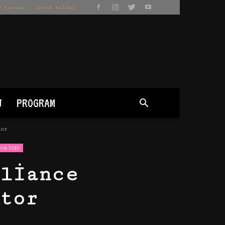
Yardım – İstek Bölümü
J
PROGRAM
tor
isi İndir
liance
tor