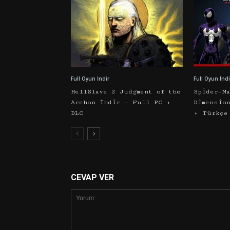
Full Oyun İndir
Full Oyun İndi
HellSlave 2 Judgment of the
Spider-M
Archon İndir – Full PC +
Dimensio
DLC
+ Türkçe
CEVAP VER