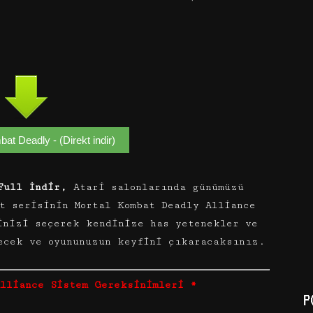
at Deadly - (Direkt indir)
Full İndir,
Atari salonlarında günümüzü
t serisinin Mortal Kombat Deadly Alliance
inizi seçerek kendinize has yetenekler ve
ecek ve oyununuzun keyfini çıkaracaksınız.
Alliance Sistem Gereksinimleri *
P