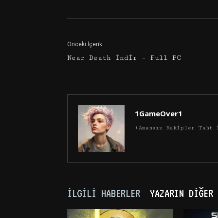
Önceki İçerik
Near Death İndir – Full PC
1GameOver1
(Amansız Rakipler Taht 
İLGILI HABERLER
YAZARIN DIĞER 