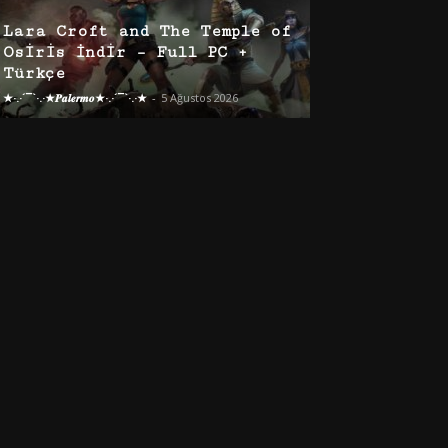
Lara Croft and The Temple of
Osiris İndir – Full PC +
Türkçe
★·.·´¯`·.·★𝑷𝒂𝒍𝒆𝒓𝒎𝒐★·.·´¯`·.·★
-
5 Ağustos 2026