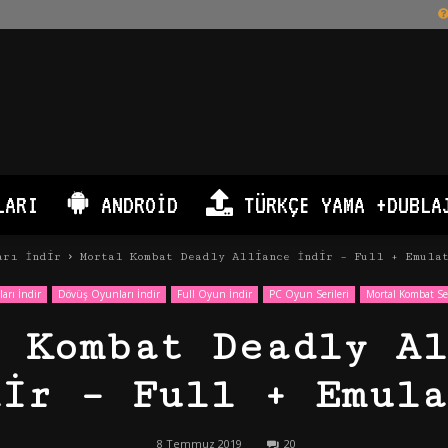
LARI
ANDROID
TÜRKÇE YAMA +DUBLA
arı İndir
Mortal Kombat Deadly Alliance İndir – Full + Emula
arı İndir
Dövüş Oyunları İndir
Full Oyun İndir
PC Oyun Serileri
Mortal Kombat Ser
l Kombat Deadly Al
dir – Full + Emula
8 Temmuz 2019
20