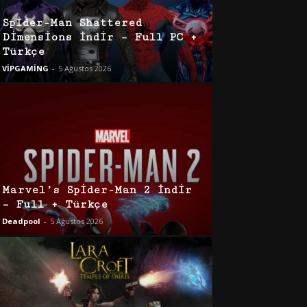
Spider-Man Shattered
Dimensions İndir – Full PC +
Türkçe
VİPGAMİNG
-
5 Ağustos 2026
Marvel’s Spider-Man 2 İndir
– Full + Türkçe
Deadpool
-
5 Ağustos 2026