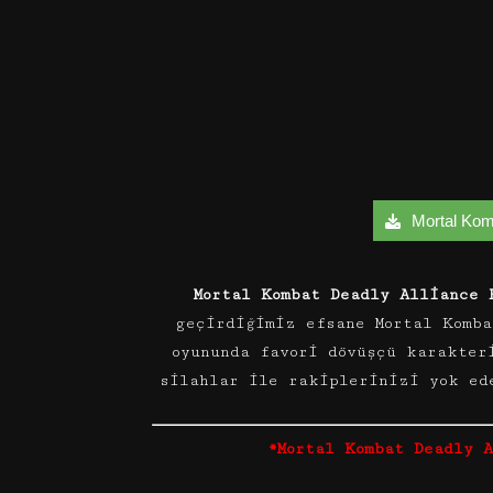
Mortal Komb
Mortal Kombat Deadly Alliance 
geçirdiğimiz efsane Mortal Komba
oyununda favori dövüşçü karakter
silahlar ile rakiplerinizi yok ed
*Mortal Kombat Deadly 