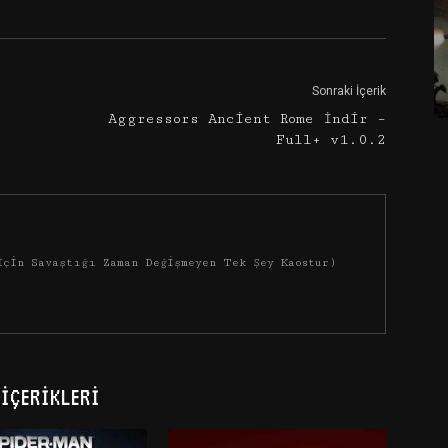
Sonraki İçerik
Aggressors Ancient Rome İndir –
Full+ v1.0.2
İçin Savaştığı Zaman Değişmeyen Tek Şey Kaostur)
İÇERIKLERI