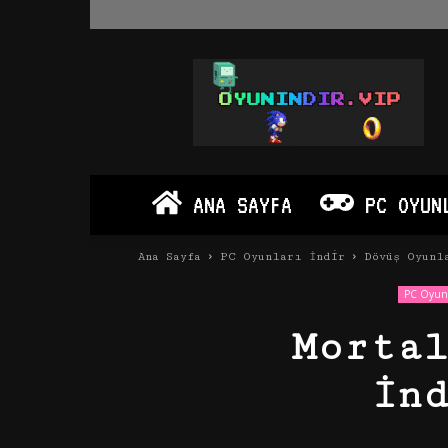
Oyun
İndir
Vip
–
Program
İndir
Full
ANA SAYFA
PC OYUN
PC
Ve
Android
Ana Sayfa
PC Oyunları İndir
Dövüş Oyunl
Apk
PC Oyunl
Morta
İn