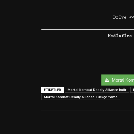
Drive <
Mediafire
Mortal Komb
ETIKETLER
Mortal Kombat Deadly Alliance İndir
Mortal Kombat Deadly Alliance Türkçe Yama
Facebook
Twitter