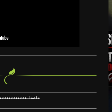
<<<<<<<<<<<< İndir