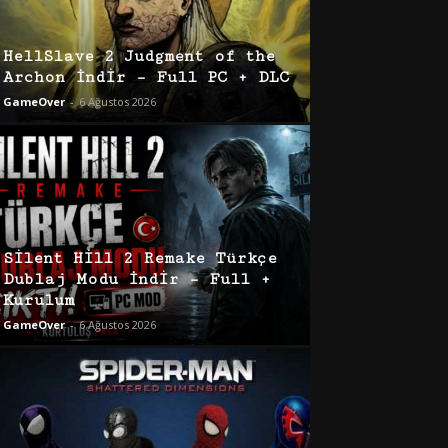
HellSlave 2 Judgment of the
Archon İndir – Full PC + DLC
GameOver
-
6 Ağustos 2026
Silent Hill 2 Remake Türkçe
Dublaj Modu İndir – Full +
Kurulum
GameOver
-
6 Ağustos 2026