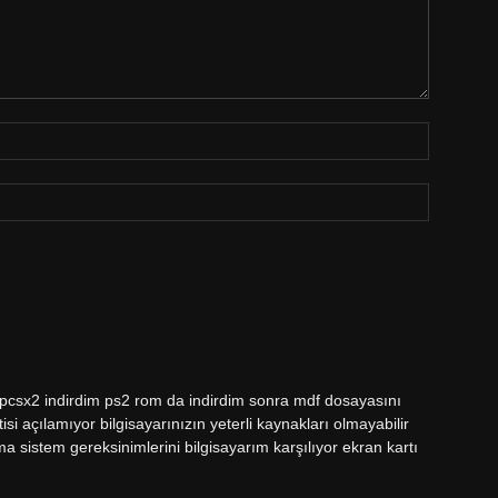
m pcsx2 indirdim ps2 rom da indirdim sonra mdf dosayasını
si açılamıyor bilgisayarınızın yeterli kaynakları olmayabilir
 sistem gereksinimlerini bilgisayarım karşılıyor ekran kartı