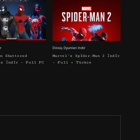
r
Dövüş Oyunları İndir
an Shattered
Marvel’s Spider-Man 2 İndir
ns İndir – Full PC
– Full + Türkçe