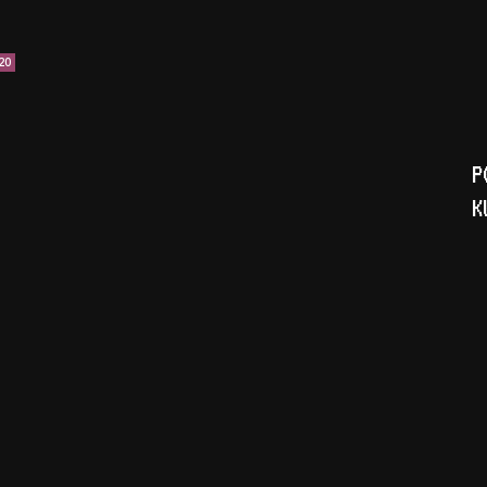
20
P
K