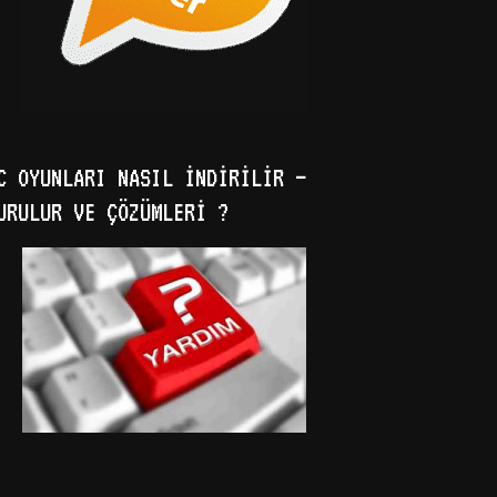
C OYUNLARI NASIL İNDIRILIR –
URULUR VE ÇÖZÜMLERI ?