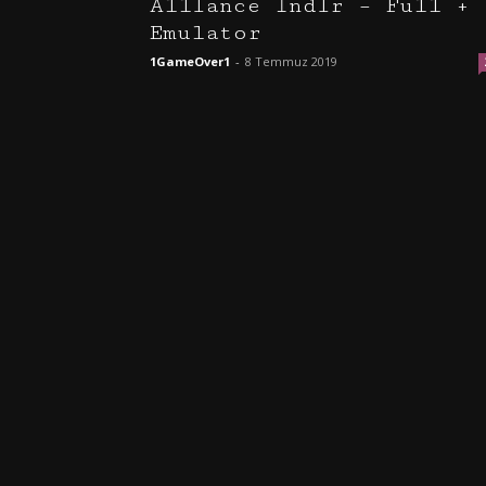
Alliance İndir – Full +
Emulator
1GameOver1
-
8 Temmuz 2019