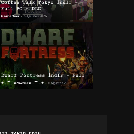
Coffee Talk Tokyo İndir –
Full PC + DLC
GameOver
-
6 Ağustos 2026
Dwarf Fortress İndir – Full
★·.·´¯`·.·★𝑷𝒂𝒍𝒆𝒓𝒎𝒐★·.·´¯`·.·★
-
6 Ağustos 2026
IZI TAKIP EDIN