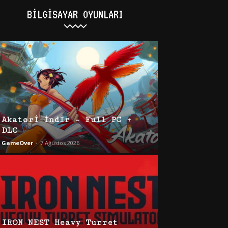
BILGISAYAR OYUNLARI
Akatori İndir – Full PC +
DLC
GameOver
-
7 Ağustos 2026
IRON NEST Heavy Turret