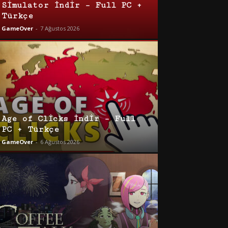
Simulator İndir – Full PC +
Türkçe
GameOver
-
7 Ağustos 2026
Age of Clicks İndir – Full
PC + Türkçe
GameOver
-
6 Ağustos 2026