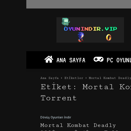
Oyun
İndir
Vip
–
Program
İndir
Full
ANA SAYFA
PC OYUN
PC
Ve
Android
Ana Sayfa
Etiketler
Mortal Kombat Deadl
Apk
Etiket: Mortal Ko
Torrent
Dövüş Oyunları İndir
Mortal Kombat Deadly