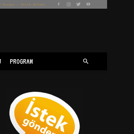
Yardım – İstek Bölümü
J
PROGRAM