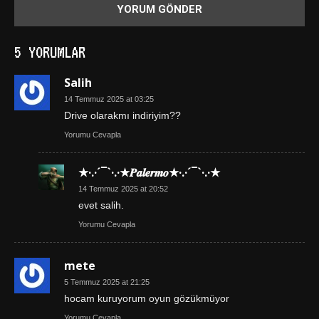
5 YORUMLAR
Salih
14 Temmuz 2025 at 03:25
Drive olarakmı indiriyim??
Yorumu Cevapla
★·.·´¯`·.·★𝑷𝒂𝒍𝒆𝒓𝒎𝒐★·.·´¯`·.·★
14 Temmuz 2025 at 20:52
evet salih.
Yorumu Cevapla
mete
5 Temmuz 2025 at 21:25
hocam kuruyorum oyun gözükmüyor
Yorumu Cevapla