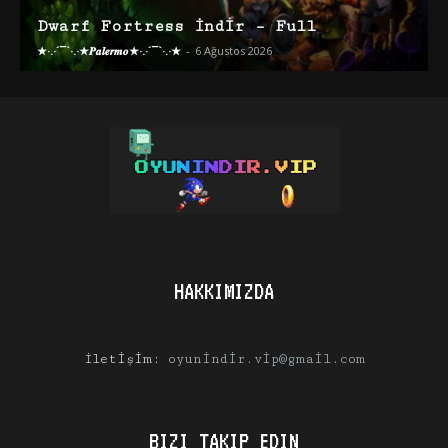
Dwarf Fortress İndir – Full
★·.·´¯`·.·★𝑷𝒂𝒍𝒆𝒓𝒎𝒐★·.·´¯`·.·★
-
6 Ağustos 2026
HAKKIMIZDA
İletişim:
oyunindir.vip@gmail.com
BIZI TAKIP EDIN