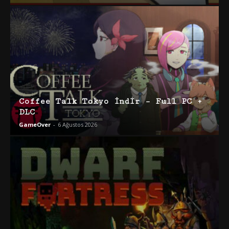
Coffee Talk Tokyo İndir – Full PC +
DLC
GameOver
-
6 Ağustos 2026