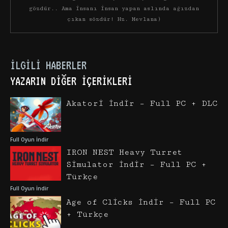
gözdür.. Ama insanı insan yapan aslında ağızdan
çıkan sözdür! Hz. Mevlana)
İLGILI HABERLER
YAZARIN DIĞER İÇERIKLERI
Akatori İndir – Full PC + DLC
Full Oyun İndir
IRON NEST Heavy Turret
Simulator İndir – Full PC +
Türkçe
Full Oyun İndir
Age of Clicks İndir – Full PC
+ Türkçe