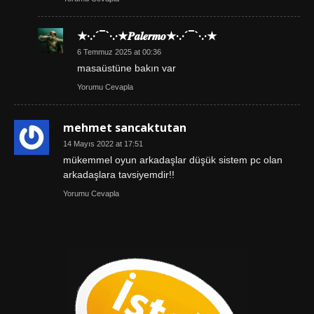
★·.·´¯`·.·★𝑷𝒂𝒍𝒆𝒓𝒎𝒐★·.·´¯`·.·★
6 Temmuz 2025 at 00:36
masaüstüne bakın var
Yorumu Cevapla
mehmet sancaktutan
14 Mayıs 2022 at 17:51
mükemmel oyun arkadaşlar düşük sistem pc olan
arkadaşlara tavsiyemdir!!
Yorumu Cevapla