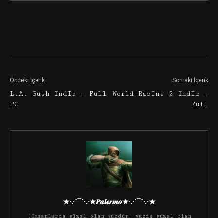
Facebook
Twitter
Google+
Önceki İçerik
Sonraki İçerik
L.A. Rush İndir – Full
World Racing 2 İndir –
PC
Full
★·.·´¯`·.·★𝑷𝒂𝒍𝒆𝒓𝒎𝒐★·.·´¯`·.·★
(İnsanlarda güzel olan yüzdür, yüzde güzel olan