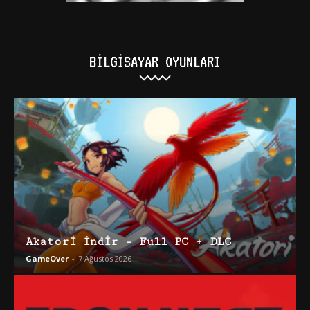
BILGISAYAR OYUNLARI
Akatori İndir – Full PC + DLC
GameOver
-
7 Ağustos 2026