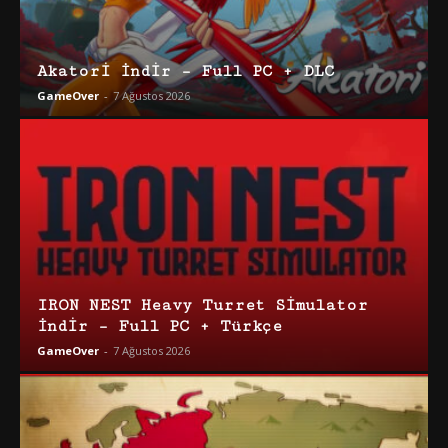
Akatori İndir – Full PC + DLC
GameOver
-
7 Ağustos 2026
IRON NEST Heavy Turret Simulator
İndir – Full PC + Türkçe
GameOver
-
7 Ağustos 2026