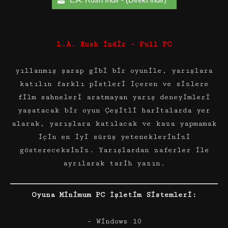
L.A. Rush İndir – Full PC
yıllanmış şarap gibi bir oyunile, yarışlara
katılın farklı pistleri içeren ve sizlere
film sahneleri aratmayan yarış deneyimleri
yaşatacak bir oyun Çeşitli haritalarda yer
alarak, yarışlara katılacak ve kaza yapmamak
için en iyi sürüş yeteneklerinizi
göstereceksiniz. Yarışlardan zaferler ile
ayrılarak tarih yazın.
Oyuna Minimum PC İşletim Sistemleri:
– Windows 10