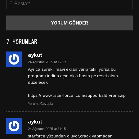
7 YORUMLAR
aykut
24 Ağustos 2025 at 12:33
Ayrıca sürekli mavi ekran verip takılıyorsa bu
programı indirip açın ok’a basın pc reset atsın
düzelecek
https:// www .star-force .com/support/sfdrvrem.zip
Yorumu Cevapla
aykut
24 Ağustos 2025 at 11:15
starforce yüzünden oluyor,crack yapmadan