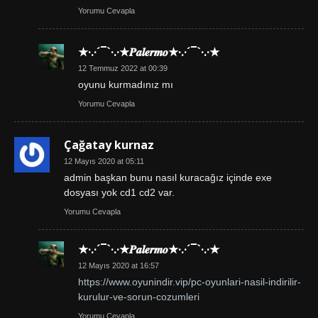
Yorumu Cevapla
★·.·´¯`·.·★𝑷𝒂𝒍𝒆𝒓𝒎𝒐★·.·´¯`·.·★
12 Temmuz 2022 at 00:39
oyunu kurmadınız mı
Yorumu Cevapla
Çağatay kurnaz
12 Mayıs 2020 at 05:11
admin başkan bunu nasıl kuracağız içinde exe
dosyası yok cd1 cd2 var.
Yorumu Cevapla
★·.·´¯`·.·★𝑷𝒂𝒍𝒆𝒓𝒎𝒐★·.·´¯`·.·★
12 Mayıs 2020 at 16:57
https://www.oyunindir.vip/pc-oyunlari-nasil-indirilir-
kurulur-ve-sorun-cozumleri
Yorumu Cevapla