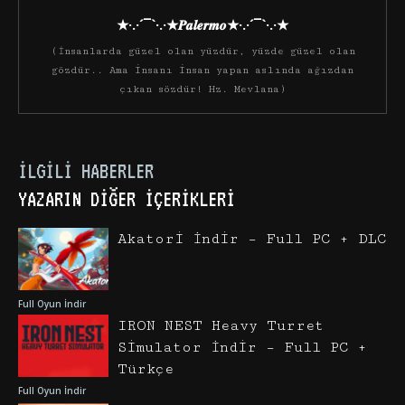
★·.·´¯`·.·★𝑷𝒂𝒍𝒆𝒓𝒎𝒐★·.·´¯`·.·★
(İnsanlarda güzel olan yüzdür, yüzde güzel olan
gözdür.. Ama insanı insan yapan aslında ağızdan
çıkan sözdür! Hz. Mevlana)
İLGILI HABERLER
YAZARIN DIĞER İÇERIKLERI
Akatori İndir – Full PC + DLC
Full Oyun İndir
IRON NEST Heavy Turret
Simulator İndir – Full PC +
Türkçe
Full Oyun İndir