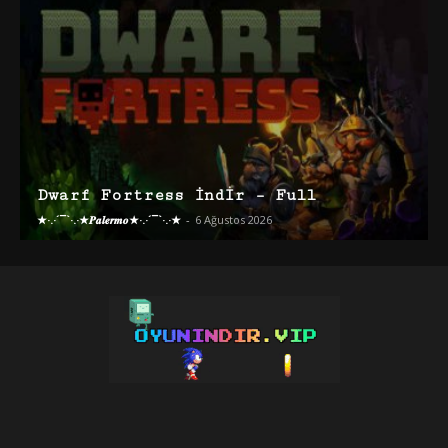
Dwarf Fortress İndir – Full
★·.·´¯`·.·★𝑷𝒂𝒍𝒆𝒓𝒎𝒐★·.·´¯`·.·★
-
6 Ağustos 2026