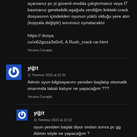
açarsanız pc yi güvenli modda çalıştırmanız veya f7
basmanız gerekebilir,aşağıda verdiğim linkteki crack
dosyasının içindekileri oyunun yüklü olduğu yere atın
(kopyala değiştir) sorunsuz oynatacaktır.
https:// dosya.
co/xi62goza3s0n/L.A.Rush_crack.rar.html
Yorumu Cevapla
yiğit
11 Temmuz 2022 at 22:31
Admin oyun bilgisayarımı yeniden başlatıp otomatik
onarımda takalı kalıyor ne yapacağım ???
Yorumu Cevapla
yiğit
11 Temmuz 2022 at 22:32
oyun yeniden başlat diyor ondan sonra pc gg
Admin söyle ne yapacağım ?