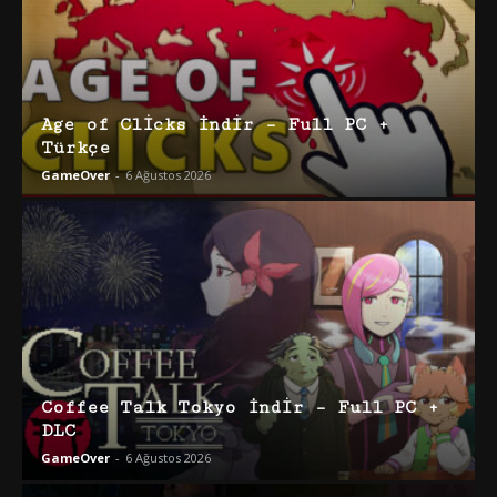
Age of Clicks İndir – Full PC +
Türkçe
GameOver
-
6 Ağustos 2026
Coffee Talk Tokyo İndir – Full PC +
DLC
GameOver
-
6 Ağustos 2026