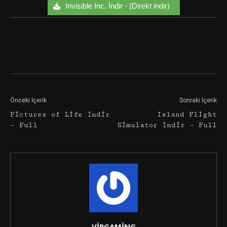
Invisible Inc. İndir - (Direkt indir)
Facebook
Twitter
Google+
Önceki İçerik
Sonraki İçerik
Pictures of Life İndir
Island Flight
– Full
Simulator İndir – Full
VİPGAMİNG