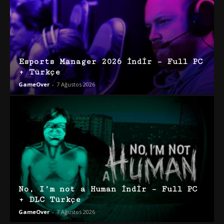
Esports Manager 2026 İndir – Full PC
+ Türkçe
GameOver
-
7 Ağustos 2026
No, I’m not a Human İndir – Full PC
+ DLC Türkçe
GameOver
-
7 Ağustos 2026