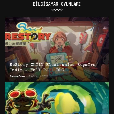
BILGISAYAR OYUNLARI
ReStory Chill Electronics Repairs
İndir – Full PC + DLC
GameOver
-
7 Ağustos 2026