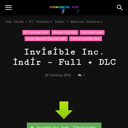
Ana Sayfa
PC Oyunları İndir
Aksiyon Oyunları
PC Oyunları İndir
Aksiyon Oyunları
Full Oyun İndir
Küçük Boyutlu Oyunlar İndir
Torrent Oyunlar indir
Invisible Inc.
İndir – Full + DLC
30 Temmuz 2019
1
Invisible Inc. İndir - (Direkt indir)