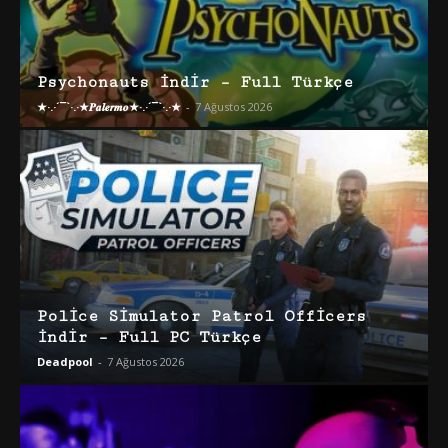
Psychonauts İndir – Full Türkçe
★·.·´¯`·.·★𝑷𝒂𝒍𝒆𝒓𝒎𝒐★·.·´¯`·.·★
-
7 Ağustos 2026
Police Simulator Patrol Officers
İndir – Full PC Türkçe
Deadpool
-
7 Ağustos 2026