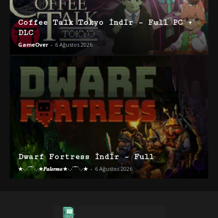
Coffee Talk Tokyo İndir – Full PC +
DLC
GameOver
-
6 Ağustos 2026
Dwarf Fortress İndir – Full
★·.·´¯`·.·★𝑷𝒂𝒍𝒆𝒓𝒎𝒐★·.·´¯`·.·★
-
6 Ağustos 2026