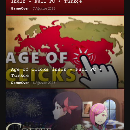
İndir – Full PC + Türkçe
GameOver
-
7 Ağustos 2026
Age of Clicks İndir – Full PC +
Türkçe
GameOver
-
6 Ağustos 2026