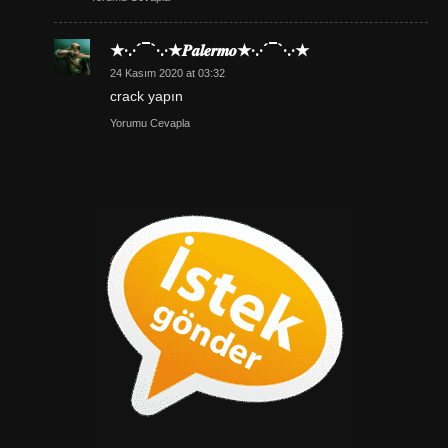
★·.·´¯`·.·★𝑷𝒂𝒍𝒆𝒓𝒎𝒐★·.·´¯`·.·★
24 Kasım 2020 at 03:32
crack yapın
Yorumu Cevapla