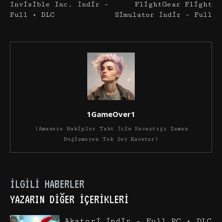
Invisible Inc. İndir –
FlightGear Flight
Full + DLC
Simulator İndir – Full
1GameOver1
(Amansız Rakipler Taht İçin Savaştığı Zaman
Değişmeyen Tek Şey Kaostur)
İLGILI HABERLER
YAZARIN DIĞER İÇERIKLERI
Akatori İndir – Full PC + DLC