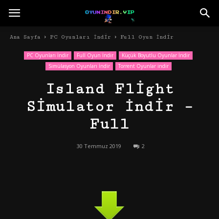
Ana Sayfa
PC Oyunları İndir
Full Oyun İndir
PC Oyunları İndir
Full Oyun İndir
Küçük Boyutlu Oyunlar İndir
Simülasyon Oyunları İndir
Torrent Oyunlar indir
Island Flight
Simulator İndir –
Full
30 Temmuz 2019
2