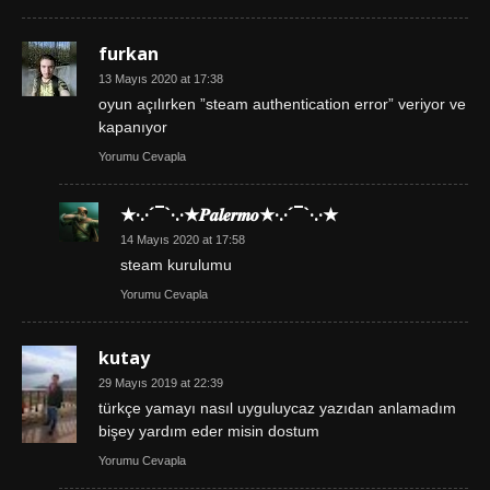
furkan
13 Mayıs 2020 at 17:38
oyun açılırken ”steam authentication error” veriyor ve
kapanıyor
Yorumu Cevapla
★·.·´¯`·.·★𝑷𝒂𝒍𝒆𝒓𝒎𝒐★·.·´¯`·.·★
14 Mayıs 2020 at 17:58
steam kurulumu
Yorumu Cevapla
kutay
29 Mayıs 2019 at 22:39
türkçe yamayı nasıl uyguluycaz yazıdan anlamadım
bişey yardım eder misin dostum
Yorumu Cevapla