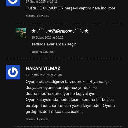
17 Şubat 2025 at 17:11
TÜRKÇE OLMUYOR herşeyi yaptım hala ingilizce
Yorumu Cevapla
★·.·´¯`·.·★𝑷𝒂𝒍𝒆𝒓𝒎𝒐★·.·´¯`·.·★
19 Şubat 2025 at 20:23
settings ayarlardan seçin
Yorumu Cevapla
HAKAN YILMAZ
14 Temmuz 2024 at 23:38
Oyunu crackladiğinizi farzederek, TR yama için
dosyaları oyunu kurduğunuz yerdeki =>
dearesther/resource yerine kopyalayın.
Oyun kısayolunda hedef kısmı sonuna bir boşluk
bırakıp -launcher Turkish yazıp kayıt edın. Oyuna
gırdığınızde Türkçe olacacaktır.
Yorumu Cevapla