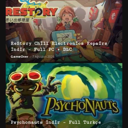
ReStory Chill Electronics Repairs
İndir – Full PC + DLC
GameOver
-
7 Ağustos 2026
Psychonauts İndir – Full Türkçe