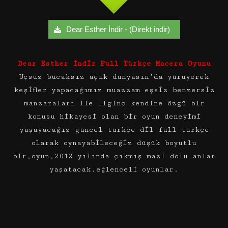
Dear Esther İndir - (Direkt indir)
Dear Esther
İndir Full Türkçe Macera Oyunu
Uçsuz bucaksız açık dünyasın’da yürüyerek
keşifler yapacağımız muazzam eşsiz benzersiz
manzaraları ile ilginç kendine özgü bir
konusu hikayesi olan bir oyun deneyimi
yaşayacağız güncel türkçe dil full türkçe
olarak oynayabileceğiz düşük boyutlu
bir,oyun,2012 yılında çıkmış mazi dolu anlar
yaşatacak.eğlenceli oyunlar.