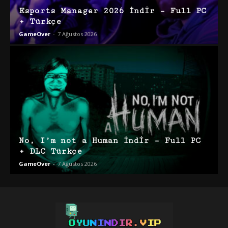
Esports Manager 2026 İndir – Full PC
+ Türkçe
GameOver
-
7 Ağustos 2026
No, I’m not a Human İndir – Full PC
+ DLC Türkçe
GameOver
-
7 Ağustos 2026