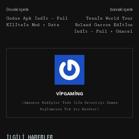
Önceki İçerik
Sonraki İçerik
Godus Apk İndir – Full
Tennis World Tour
Kilitsiz Mod + Data
Roland Garros Edition
İndir – Full + Güncel
VİPGAMİNG
(Amansız Rakipler Taht İçin Savaştığı Zaman
Değişmeyen Tek Şey Kaostur)
İLGILI HABERLER