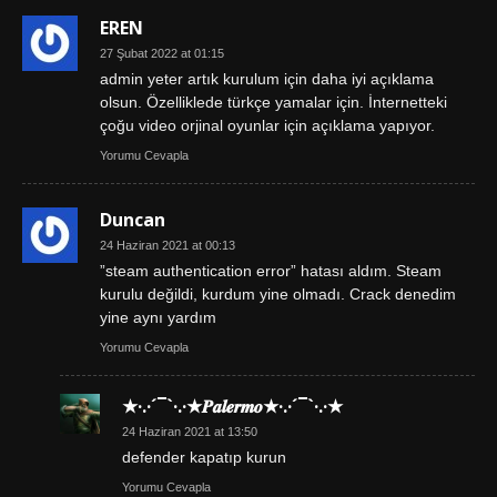
EREN
27 Şubat 2022 at 01:15
admin yeter artık kurulum için daha iyi açıklama
olsun. Özelliklede türkçe yamalar için. İnternetteki
çoğu video orjinal oyunlar için açıklama yapıyor.
Yorumu Cevapla
Duncan
24 Haziran 2021 at 00:13
”steam authentication error” hatası aldım. Steam
kurulu değildi, kurdum yine olmadı. Crack denedim
yine aynı yardım
Yorumu Cevapla
★·.·´¯`·.·★𝑷𝒂𝒍𝒆𝒓𝒎𝒐★·.·´¯`·.·★
24 Haziran 2021 at 13:50
defender kapatıp kurun
Yorumu Cevapla