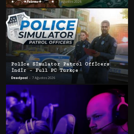
★·.·´¯`·.·★𝑷𝒂𝒍𝒆𝒓𝒎𝒐★·.·´¯`·.·★
-
7 Ağustos 2026
Police Simulator Patrol Officers
İndir – Full PC Türkçe
Deadpool
-
7 Ağustos 2026