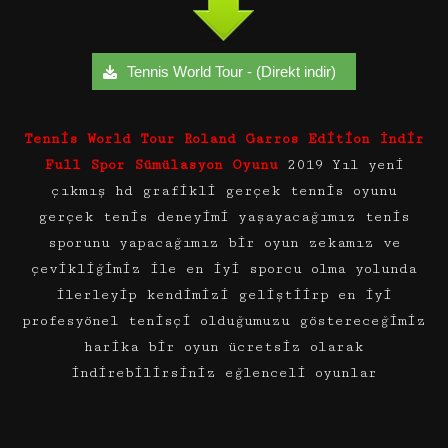
Tennis World Tour - (Direkt indir)
Tennis World Tour Roland Garros Edition İndir
Full Spor Sümülasyon Oyunu
2019 Yıl yeni
çıkmış hd grafikli gerçek tennis oyunu
gerçek tenis deneyimi yaşayacağımız tenis
sporunu yapacağımız bir oyun zekamız ve
çevikliğimiz ile en iyi sporcu olma yolunda
ilerleyip kendimizi geliştiirp en iyi
profesyönel tenisçi olduğumuzu göstereceğimiz
harika bir oyun ücretsiz olarak
indirebilirsiniz eğlenceli oyunlar