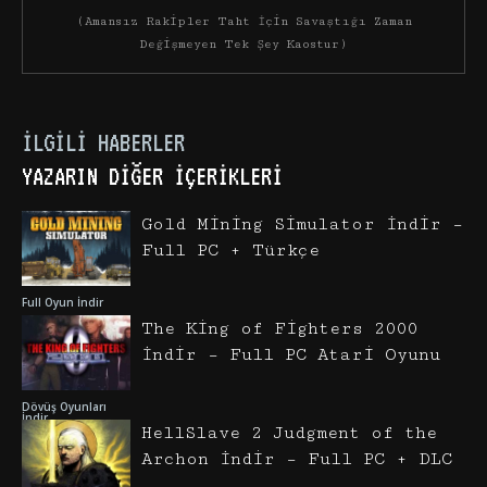
(Amansız Rakipler Taht İçin Savaştığı Zaman
Değişmeyen Tek Şey Kaostur)
İLGILI HABERLER
YAZARIN DIĞER İÇERIKLERI
Gold Mining Simulator İndir –
Full PC + Türkçe
Full Oyun İndir
The King of Fighters 2000
İndir – Full PC Atari Oyunu
Dövüş Oyunları
İndir
HellSlave 2 Judgment of the
Archon İndir – Full PC + DLC