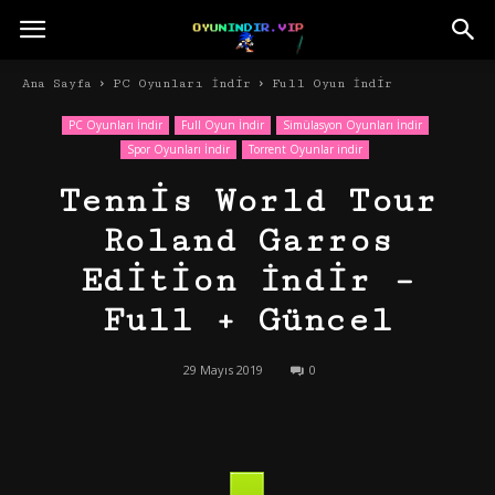
Ana Sayfa
PC Oyunları İndir
Full Oyun İndir
PC Oyunları İndir
Full Oyun İndir
Simülasyon Oyunları İndir
Spor Oyunları İndir
Torrent Oyunlar indir
Tennis World Tour
Roland Garros
Edition İndir –
Full + Güncel
29 Mayıs 2019
0