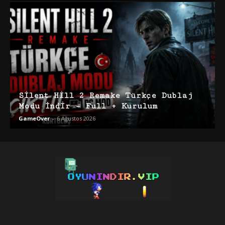
Silent Hill 2 Remake Türkçe Dublaj
Modu İndir – Full + Kurulum
GameOver
-
6 Ağustos 2026