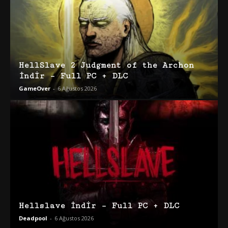
HellSlave 2 Judgment of the Archon
İndir – Full PC + DLC
GameOver
-
6 Ağustos 2026
Hellslave İndir – Full PC + DLC
Deadpool
-
6 Ağustos 2026