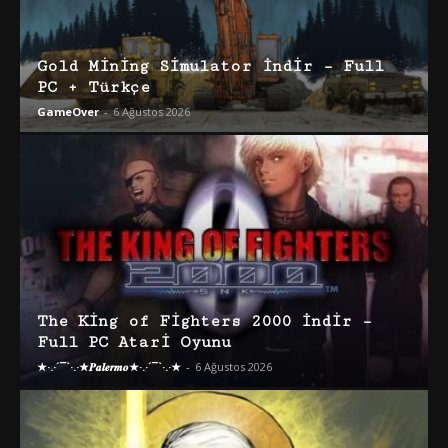
Gold Mining Simulator İndir – Full
PC + Türkçe
GameOver
-
6 Ağustos 2026
The King of Fighters 2000 İndir –
Full PC Atari Oyunu
★·.·´¯`·.·★𝑷𝒂𝒍𝒆𝒓𝒎𝒐★·.·´¯`·.·★
-
6 Ağustos 2026