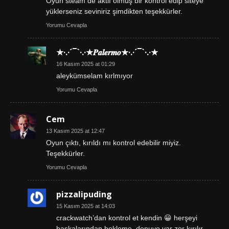
Oyun steam de aktif olmuş bir kontrol edip siteye
yüklerseniz seviniriz şimdikten teşekkürler.
Yorumu Cevapla
★·.·´¯`·.·★𝑷𝒂𝒍𝒆𝒓𝒎𝒐★·.·´¯`·.·★
16 Kasım 2025 at 01:29
aleykümselam kırlmıyor
Yorumu Cevapla
Cem
13 Kasım 2025 at 12:47
Oyun çıktı, kırıldı mı kontrol edebilir miyiz.
Teşekkürler.
Yorumu Cevapla
pizzalipuding
15 Kasım 2025 at 14:03
crackwatch’dan kontrol et kendin 😀 herşeyi
başkalarından bekleme. denuvo var zor kırılır