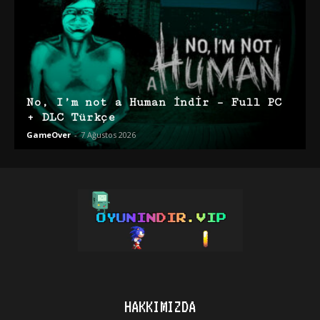
No, I’m not a Human İndir – Full PC
+ DLC Türkçe
GameOver
-
7 Ağustos 2026
HAKKIMIZDA