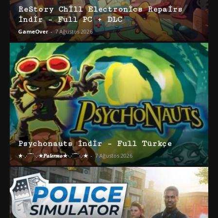
ReStory Chill Electronics Repairs
İndir – Full PC + DLC
GameOver
-
7 Ağustos 2026
Psychonauts İndir – Full Türkçe
★·.·´¯`·.·★𝑷𝒂𝒍𝒆𝒓𝒎𝒐★·.·´¯`·.·★
-
7 Ağustos 2026