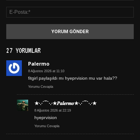
27 YORUMLAR
Palermo
8 Ağustos 2026 at 11:10
fitgirl paylaşıldı mı hyeprvision mu var hala??
Yorumu Cevapla
★·.·´¯`·.·★𝑷𝒂𝒍𝒆𝒓𝒎𝒐★·.·´¯`·.·★
8 Ağustos 2026 at 22:19
hyeprvision
Yorumu Cevapla