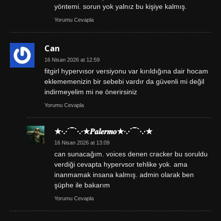
yöntemi. sorun yok yalnız bu kişiye kalmış.
Yorumu Cevapla
Can
16 Nisan 2026 at 12:59
fitgirl hypervısor versiyonu var kırıldığına dair hocam
eklememenizin bir sebebi vardır da güvenli mi değil
indirmeyelim mi ne önerirsiniz
Yorumu Cevapla
★·.·´¯`·.·★𝑷𝒂𝒍𝒆𝒓𝒎𝒐★·.·´¯`·.·★
16 Nisan 2026 at 13:09
can sunacağım. voices denen cracker bu soruldu
verdiği cevapta hypervsor tehlike yok. ama
inanmamak insana kalmış. admin olarak ben
şüphe ile bakarım
Yorumu Cevapla