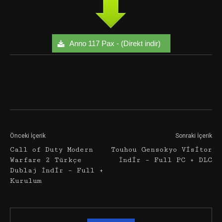
Anno 117 Pax - (Direkt indir)
Facebook
Twitter
Google+
Önceki İçerik
Sonraki İçerik
Call of Duty Modern
Touhou Gensokyo Visitor
Warfare 2 Türkçe
İndir – Full PC + DLC
Dublaj İndir – Full +
Kurulum