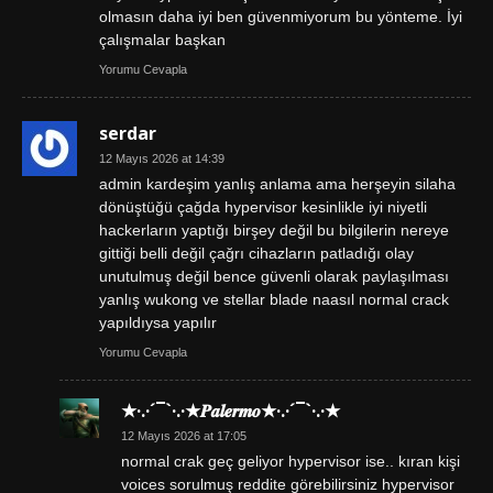
olmasın daha iyi ben güvenmiyorum bu yönteme. İyi
çalışmalar başkan
Yorumu Cevapla
serdar
12 Mayıs 2026 at 14:39
admin kardeşim yanlış anlama ama herşeyin silaha
dönüştüğü çağda hypervisor kesinlikle iyi niyetli
hackerların yaptığı birşey değil bu bilgilerin nereye
gittiği belli değil çağrı cihazların patladığı olay
unutulmuş değil bence güvenli olarak paylaşılması
yanlış wukong ve stellar blade naasıl normal crack
yapıldıysa yapılır
Yorumu Cevapla
★·.·´¯`·.·★𝑷𝒂𝒍𝒆𝒓𝒎𝒐★·.·´¯`·.·★
12 Mayıs 2026 at 17:05
normal crak geç geliyor hypervisor ise.. kıran kişi
voices sorulmuş reddite görebilirsiniz hypervisor