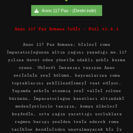
Anno 117 Pax - (Direkt indir)
Anno 117 Pax Romana İndir – Full v1.4.1
Anno 117 Pax Romana: bizleri roma
imparatorluğunun altın çağını yaşadığı ms.117
yılına davet eden yönetim odaklı şehir kurma
oyunu. Ubisoft imzasını taşıyan Anno
serisinin yeni bölümü, hayranlarına roma
topraklarını şekillendirmeyi vaat ediyor.
Yapımda şehrin atanmış yeni valisi rolüne
bürünün, imparatorluğun kanatları altındaki
medeniyetlerle tanışın, komşu ülkeleri
keşfedin, orta çağın yarattığı zorluklara
rağmen barışı yeniden tesis ederek roma
tarihine kendinizden unutulmayacak bir iz