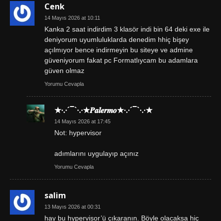
Cenk
14 Mayıs 2026 at 10:11
Kanka 2 saat indirdim 3 klasör indi bin 64 deki exe ile
deniyorum uyumluluklarda denedim hhiç bişey
açılmıyor bence indirmeyin bu siteye ve admine
güveniyorum fakat pc Formatlıycam bu adamlara
güven olmaz
Yorumu Cevapla
★·.·´¯`·.·★𝑷𝒂𝒍𝒆𝒓𝒎𝒐★·.·´¯`·.·★
14 Mayıs 2026 at 17:45
Not: hypervisor
adımlarını uygulayıp açınız
Yorumu Cevapla
salim
13 Mayıs 2026 at 00:31
hay bu hypervisor’ü çıkaranın. Böyle olacaksa hiç