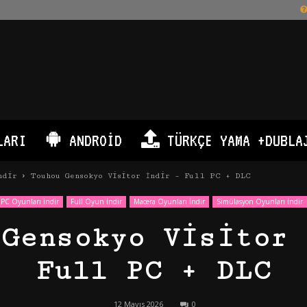
LARI
ANDROID
TÜRKÇE YAMA +DUBLA
ndir
Touhou Gensokyo Visitor İndir – Full PC + DLC
PC Oyunları İndir
Full Oyun İndir
Macera Oyunları İndir
Simülasyon Oyunları İndir
 Gensokyo Visitor 
Full PC + DLC
12 Mayıs 2026
0