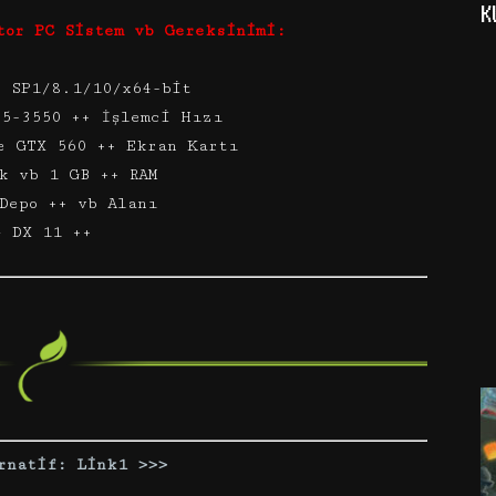
K
tor PC Sistem vb Gereksinimi:
7 SP1/8.1/10/x64-bit
i5-3550 ++ İşlemci Hızı
e GTX 560 ++ Ekran Kartı
k vb 1 GB ++ RAM
Depo ++ vb Alanı
– DX 11 ++
rnatif: Link1 >>>