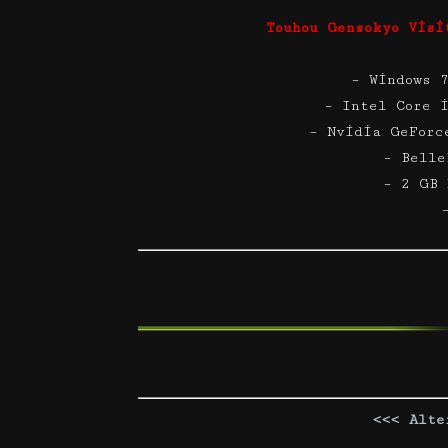
Touhou Gensokyo Visi
– Windows 
– Intel Core 
– Nvidia GeForc
– Belle
– 2 GB 
<<< Alte