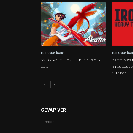
Full Oyun İndir
Full Oyun İndi
Akatori İndir – Full PC +
IRON NES
DLC
Simulato
Türkçe
CEVAP VER