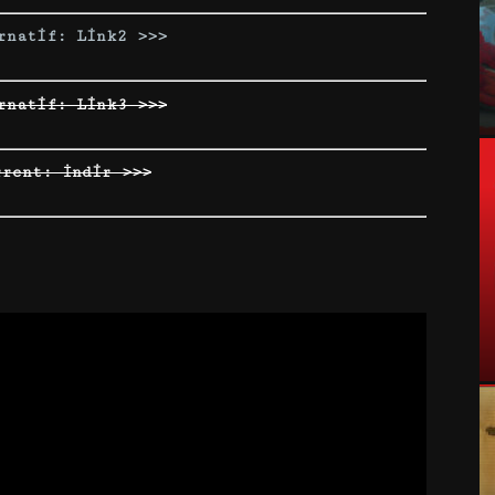
rnatif: Link2 >>>
rnatif: Link3 >>>
rrent: İndir >>>