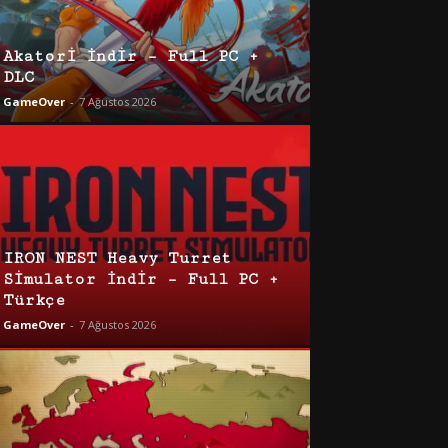
Akatori İndir – Full PC +
DLC
GameOver
-
7 Ağustos 2026
IRON NEST Heavy Turret
Simulator İndir – Full PC +
Türkçe
GameOver
-
7 Ağustos 2026