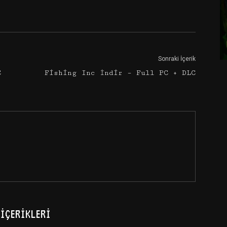
Google+
Email
Sonraki İçerik
C
Fishing Inc İndir – Full PC + DLC
İÇERIKLERI