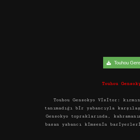
Touhou Genso
Touhou Gensok
Touhou Gensokyo Visitor: kırmı
tanımadığı bir yabancıyla karşıla
Gensokyo topraklarında, kahramanı
basan yabancı kimsenin bariyerler