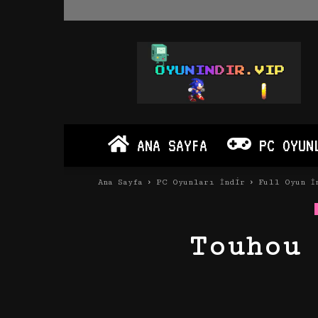
Oyun
İndir
Vip
–
Program
İndir
Full
ANA SAYFA
PC OYUN
PC
Ve
Android
Ana Sayfa
PC Oyunları İndir
Full Oyun İ
Apk
Touhou