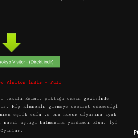
kyo Visitor - (Direkt indir)
yo Visitor İndir – Full
zı tokalı Reimu, çıktığı orman gezisinde
şır. Hiç kimsenin girmeye cesaret edemediği
mıza eşlik edin ve ona huzur diyarına ayak
i nasıl aştığı bulmasına yardımcı olun. İyi
Oyunlar.
P