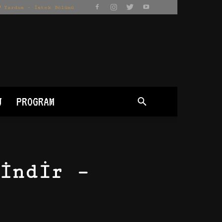
Yardım – İstek Bölümü
J
PROGRAM
İndir –