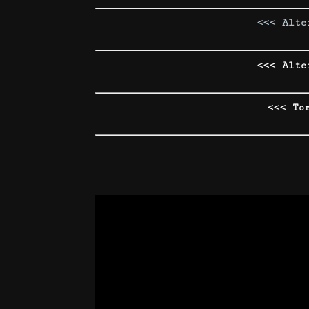
<<< Alte
<<< Alte
<<< To