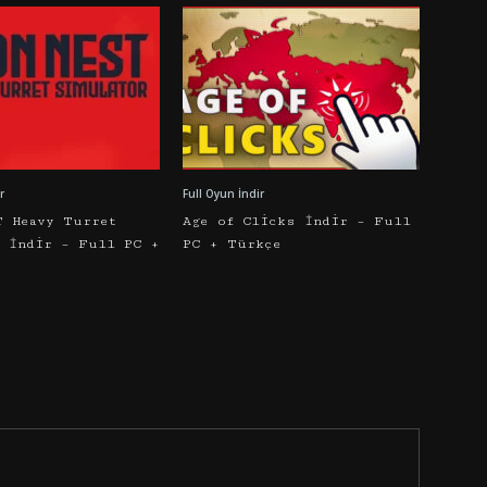
r
Full Oyun İndir
T Heavy Turret
Age of Clicks İndir – Full
r İndir – Full PC +
PC + Türkçe