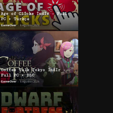
Age of Clicks İndir – Full
PC + Türkçe
GameOver
-
6 Ağustos 2026
Coffee Talk Tokyo İndir –
Full PC + DLC
GameOver
-
6 Ağustos 2026