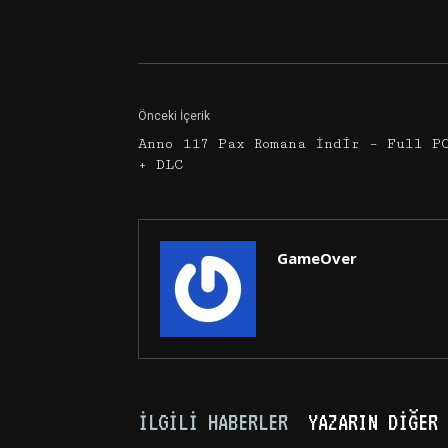
Facebook
Twitter
Önceki İçerik
Anno 117 Pax Romana İndir – Full P
+ DLC
GameOver
İLGILI HABERLER
YAZARIN DIĞER 