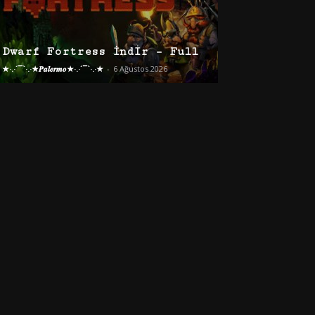
Dwarf Fortress İndir – Full
★·.·´¯`·.·★𝑷𝒂𝒍𝒆𝒓𝒎𝒐★·.·´¯`·.·★
-
6 Ağustos 2026