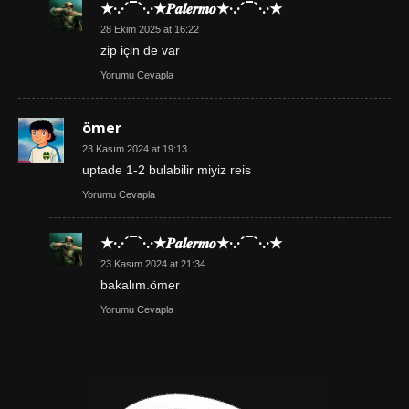
★·.·´¯`·.·★𝑷𝒂𝒍𝒆𝒓𝒎𝒐★·.·´¯`·.·★
28 Ekim 2025 at 16:22
zip için de var
Yorumu Cevapla
ömer
23 Kasım 2024 at 19:13
uptade 1-2 bulabilir miyiz reis
Yorumu Cevapla
★·.·´¯`·.·★𝑷𝒂𝒍𝒆𝒓𝒎𝒐★·.·´¯`·.·★
23 Kasım 2024 at 21:34
bakalım.ömer
Yorumu Cevapla