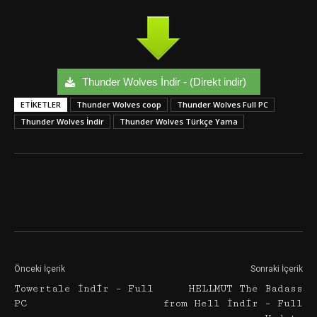
Thunder Wolves İndir - (Direkt indir)
ETIKETLER
Thunder Wolves coop
Thunder Wolves Full PC
Thunder Wolves İndir
Thunder Wolves Türkçe Yama
Facebook
Twitter
Google+
Önceki İçerik
Sonraki İçerik
Towertale İndir – Full
HELLMUT The Badass
PC
from Hell İndir – Full