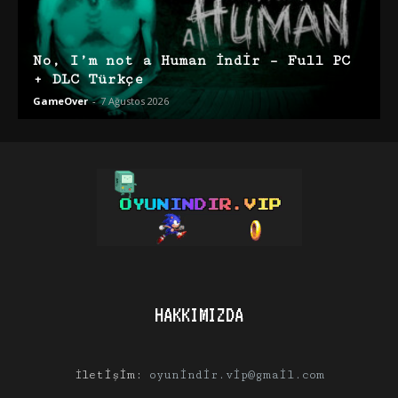
No, I’m not a Human İndir – Full PC
+ DLC Türkçe
GameOver
-
7 Ağustos 2026
HAKKIMIZDA
İletişim:
oyunindir.vip@gmail.com