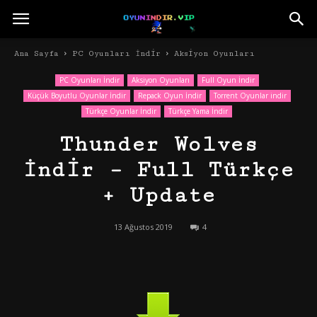
Ana Sayfa
PC Oyunları İndir
Aksiyon Oyunları
PC Oyunları İndir
Aksiyon Oyunları
Full Oyun İndir
Küçük Boyutlu Oyunlar İndir
Repack Oyun İndir
Torrent Oyunlar indir
Türkçe Oyunlar İndir
Türkçe Yama İndir
Thunder Wolves
İndir – Full Türkçe
+ Update
13 Ağustos 2019
4