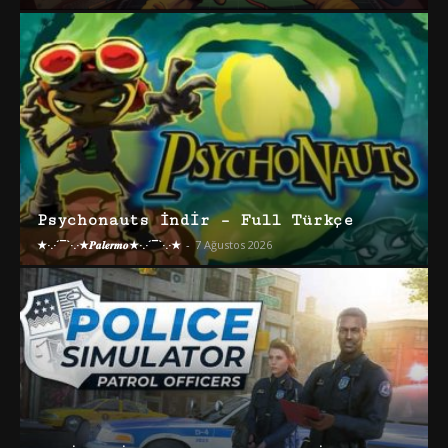
Psychonauts İndir – Full Türkçe
★·.·´¯`·.·★𝑷𝒂𝒍𝒆𝒓𝒎𝒐★·.·´¯`·.·★
-
7 Ağustos 2026