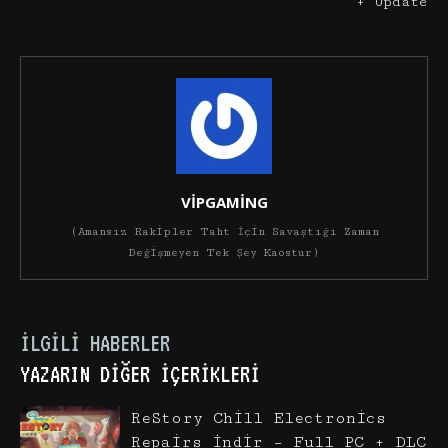
+ Update
VİPGAMİNG
(Amansız Rakipler Taht İçin Savaştığı Zaman
Değişmeyen Tek Şey Kaostur)
İLGILI HABERLER
YAZARIN DIĞER İÇERIKLERI
ReStory Chill Electronics
Repairs İndir – Full PC + DLC