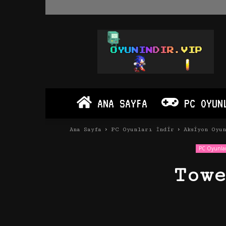
Oyun
İndir
Vip
–
Program
İndir
Full
ANA SAYFA
PC OYUN
PC
Ve
Android
Ana Sayfa
PC Oyunları İndir
Aksiyon Oyu
Apk
PC Oyunlar
Tow