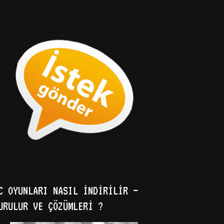
C OYUNLARI NASIL İNDIRILIR –
URULUR VE ÇÖZÜMLERI ?