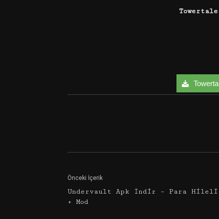
Towertale
Towertale
Facebook
Twitter
Önceki İçerik
Undervault Apk İndir – Para Hileli
+ Mod