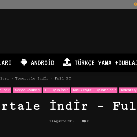
LARI
ANDROID
TÜRKÇE YAMA +DUBLA
nları
Towertale İndir – Full PC
ı İndir
Aksiyon Oyunları
Full Oyun İndir
Küçük Boyutlu Oyunlar İndir
Torrent Oy
ertale İndir – Ful
13 Ağustos 2019
0