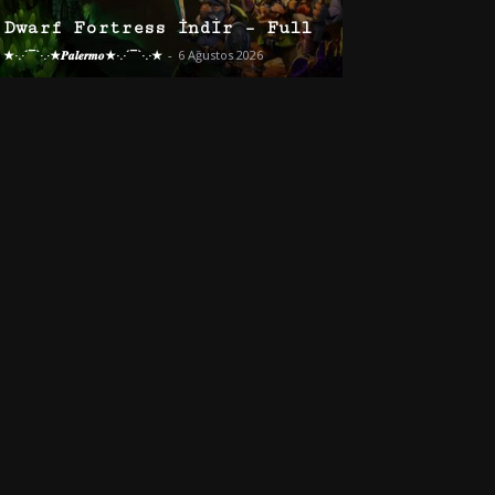
Dwarf Fortress İndir – Full
★·.·´¯`·.·★𝑷𝒂𝒍𝒆𝒓𝒎𝒐★·.·´¯`·.·★
-
6 Ağustos 2026