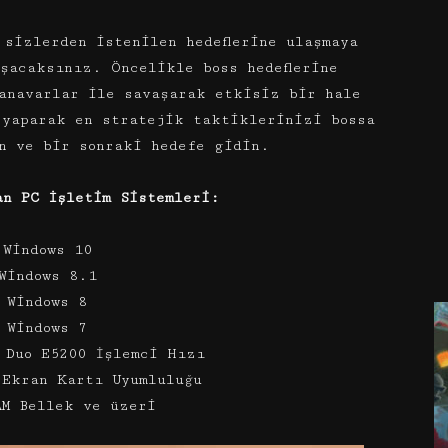
 sizlerden istenilen hedeflerine ulaşmaya
şacaksınız. Öncelikle boss hedeflerine
anavarlar ile savaşarak etkisiz bir hale
 yaparak en stratejik taktiklerinizi bossa
n ve bir sonraki hedefe gidin.
an PC İşletim Sistemleri:
 Windows 10
Windows 8.1
 Windows 8
 Windows 7
 Duo E5200 İşlemci Hızı
 Ekran Kartı Uyumluluğu
AM Bellek ve üzeri