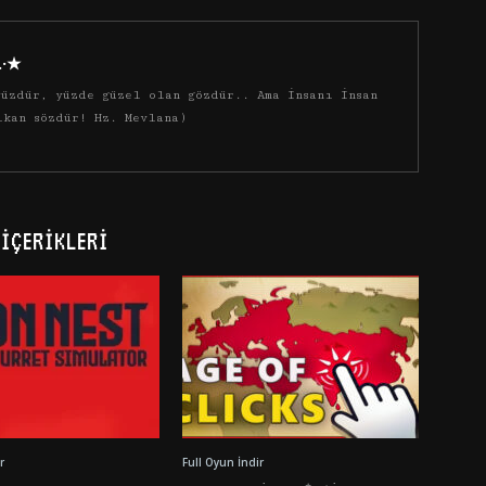
·.·★
üzdür, yüzde güzel olan gözdür.. Ama insanı insan
ıkan sözdür! Hz. Mevlana)
İÇERIKLERI
r
Full Oyun İndir