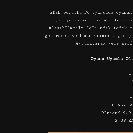
ufak boyutlu PC oyununda oyunun
çalışacak ve bosslar ile sava
ulaşabilmeniz için ufak tefek c
getirecek ve boss kısmında geçiş
uygulayarak yere seri
Oyuna Uyumlu Ol
–
– 
–
–
– Intel Core 2
– DirectX 9.0
– 2 GB R