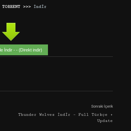
 TORRENT >>>
İndir
 İndir - - (Direkt indir)
Google+
Email
Sonraki İçerik
Thunder Wolves İndir – Full Türkçe +
Update