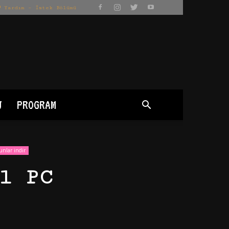
Yardım – İstek Bölümü
J
PROGRAM
unlar indir
l PC