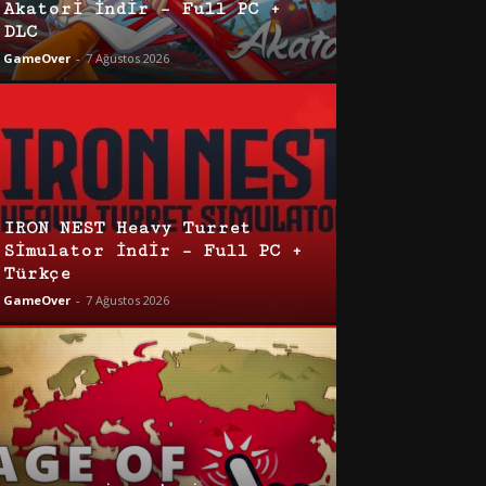
Akatori İndir – Full PC +
DLC
GameOver
-
7 Ağustos 2026
IRON NEST Heavy Turret
Simulator İndir – Full PC +
Türkçe
GameOver
-
7 Ağustos 2026