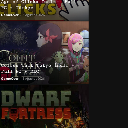
Age of Clicks İndir – Full
PC + Türkçe
GameOver
-
6 Ağustos 2026
Coffee Talk Tokyo İndir –
Full PC + DLC
GameOver
-
6 Ağustos 2026