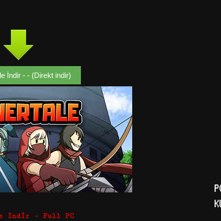
 İndir - - (Direkt indir)
P
K
e İndir – Full PC