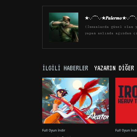
★·.·´¯`·.·★𝑷𝒂𝒍𝒆𝒓𝒎𝒐★·.·´¯`
(İnsanlarda güzel olan y
yapan aslında ağızdan ç
İLGILI HABERLER
YAZARIN DIĞER 
Full Oyun İndir
Full Oyun İndi