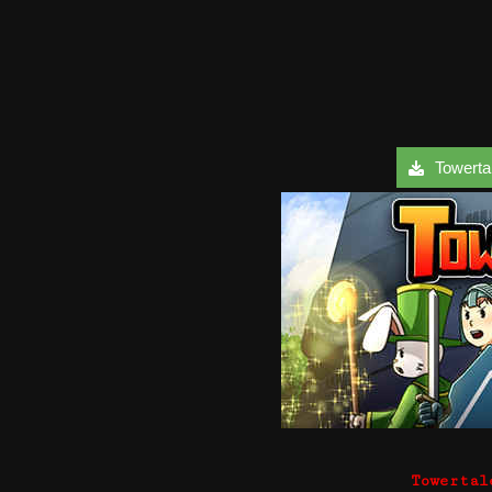
Towertale
Towertal