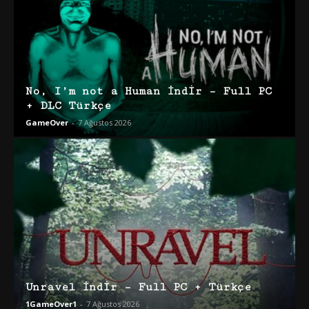
No, I’m not a Human İndir – Full PC
+ DLC Türkçe
GameOver
-
7 Ağustos 2026
Unravel İndir – Full PC + Türkçe
1GameOver1
-
7 Ağustos 2026