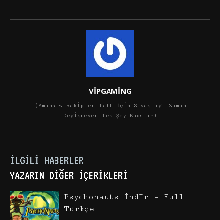
VİPGAMİNG
(Amansız Rakipler Taht İçin Savaştığı Zaman
Değişmeyen Tek Şey Kaostur)
İLGILI HABERLER
YAZARIN DIĞER İÇERIKLERI
Psychonauts İndir – Full
Türkçe