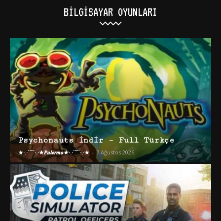
BILGISAYAR OYUNLARI
Psychonauts İndir – Full Türkçe
★·.·´¯`·.·★𝑷𝒂𝒍𝒆𝒓𝒎𝒐★·.·´¯`·.·★
-
7 Ağustos 2026