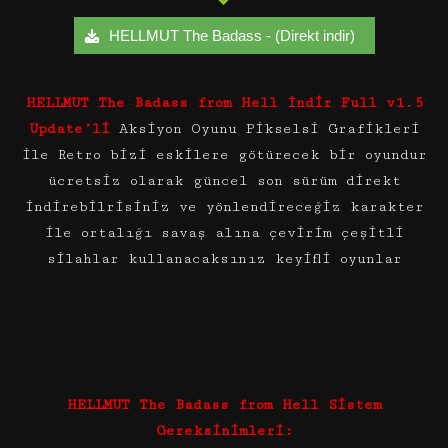
HELLMUT The Badass - (Direkt indir)
HELLMUT The Badass from Hell İndir Full v1.5
Update’li
Aksiyon Oyunu Pikselsi Grafikleri
ile Retro bizi eskilere götürecek bir oyundur
ücretsiz olarak güncel son sürüm direkt
indirebilrisiniz ve yönlendireceğiz karakter
ile ortalığı savaş alına çevirim çeşitli
silahlar kullanacaksınız keyifli oyunlar
HELLMUT The Badass from Hell Sistem
Gereksinimleri: