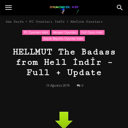
Ana Sayfa
PC Oyunları İndir
Aksiyon Oyunları
PC Oyunları İndir
Aksiyon Oyunları
Full Oyun İndir
Küçük Boyutlu Oyunlar İndir
HELLMUT The Badass
from Hell İndir –
Full + Update
13 Ağustos 2019
0