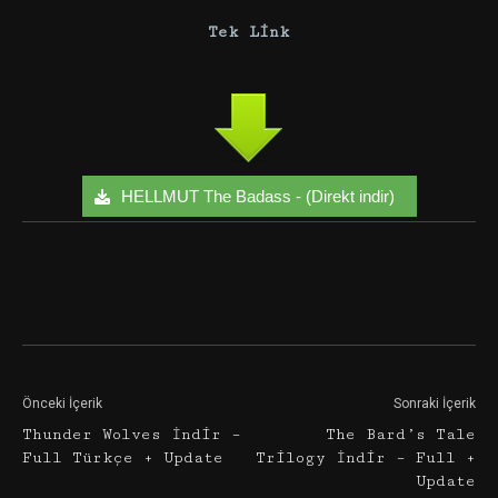
Tek Link
HELLMUT The Badass - (Direkt indir)
Facebook
Twitter
Google+
Önceki İçerik
Sonraki İçerik
Thunder Wolves İndir –
The Bard’s Tale
Full Türkçe + Update
Trilogy İndir – Full +
Update