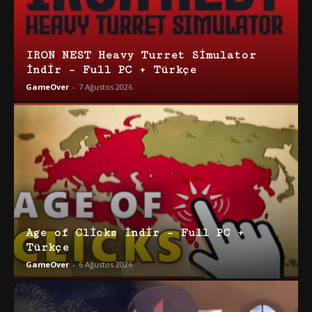
IRON NEST Heavy Turret Simulator
İndir – Full PC + Türkçe
GameOver
-
7 Ağustos 2026
Age of Clicks İndir – Full PC +
Türkçe
GameOver
-
6 Ağustos 2026