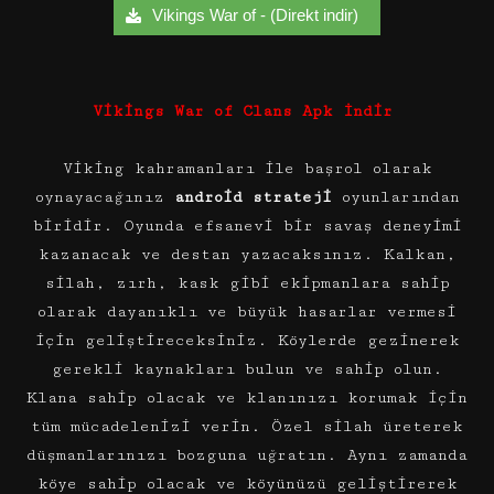
Vikings War of - (Direkt indir)
Vikings War of Clans Apk İndir
Viking kahramanları ile başrol olarak
oynayacağınız
android strateji
oyunlarından
biridir. Oyunda efsanevi bir savaş deneyimi
kazanacak ve destan yazacaksınız. Kalkan,
silah, zırh, kask gibi ekipmanlara sahip
olarak dayanıklı ve büyük hasarlar vermesi
için geliştireceksiniz. Köylerde gezinerek
gerekli kaynakları bulun ve sahip olun.
Klana sahip olacak ve klanınızı korumak için
tüm mücadelenizi verin. Özel silah üreterek
düşmanlarınızı bozguna uğratın. Aynı zamanda
köye sahip olacak ve köyünüzü geliştirerek