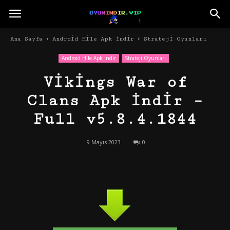
Ana Sayfa
Android Hile Apk İndir
Strateji Oyunları
Android Hile Apk İndir
Strateji Oyunları
Vikings War of
Clans Apk İndir –
Full v5.8.4.1844
9 Mayıs 2023
0