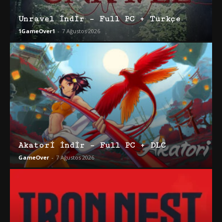
Unravel İndir – Full PC + Türkçe
1GameOver1
-
7 Ağustos 2026
Akatori İndir – Full PC + DLC
GameOver
-
7 Ağustos 2026