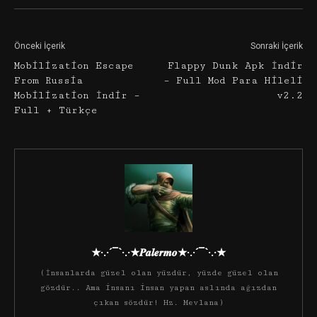
Önceki İçerik
Sonraki İçerik
Mobilization Escape
Flappy Dunk Apk İndir
From Russia
– Full Mod Para Hileli
Mobilization İndir –
v2.2
Full + Türkçe
★·.·´¯`·.·★𝑷𝒂𝒍𝒆𝒓𝒎𝒐★·.·´¯`·.·★
(İnsanlarda güzel olan yüzdür, yüzde güzel olan
gözdür.. Ama insanı insan yapan aslında ağızdan
çıkan sözdür! Hz. Mevlana)