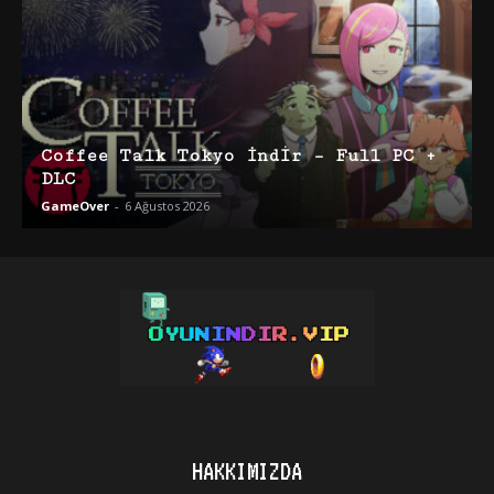
Coffee Talk Tokyo İndir – Full PC +
DLC
GameOver
-
6 Ağustos 2026
HAKKIMIZDA