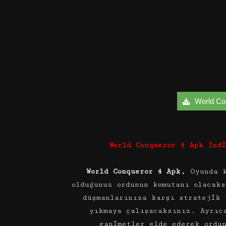
World Con
World Conqueror 4 Apk İnd
World Conqueror 4 Apk,
Oyunda 
olduğunuz ordunun komutanı olacak
düşmanlarınıza karşı stratejik 
yıkmaya çalışacaksınız. Ayrıc
ganimetler elde ederek ordu