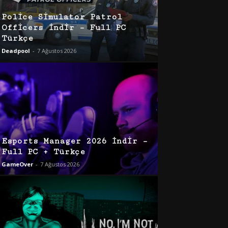
Police Simulator Patrol
Officers İndir – Full PC
Türkçe
Deadpool
-
7 Ağustos 2026
Esports Manager 2026 İndir –
Full PC + Türkçe
GameOver
-
7 Ağustos 2026