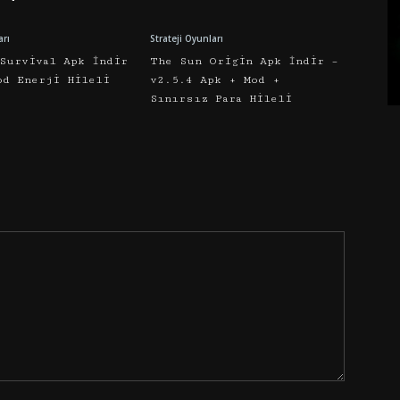
arı
Strateji Oyunları
 Survival Apk İndir
The Sun Origin Apk İndir –
od Enerji Hileli
v2.5.4 Apk + Mod +
0
Sınırsız Para Hileli