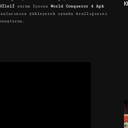
K
Hileli
sürüm içeren
World Conqueror 4 Apk
azlarınıza yükleyerek oyunda krallığınızı
onuşturun.