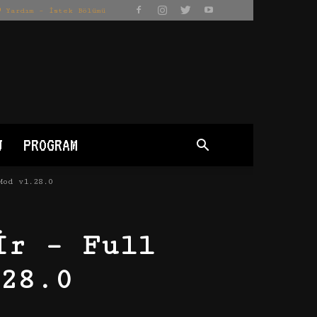
Yardım – İstek Bölümü
J
PROGRAM
Mod v1.28.0
ir – Full
28.0