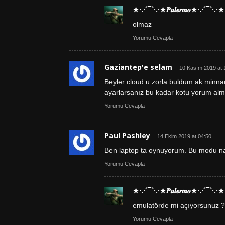
★·.·´¯`·.·★𝑷𝒂𝒍𝒆𝒓𝒎𝒐★·.·´¯`·.·★
olmaz
Yorumu Cevapla
Gaziantep'e selam
10 Kasım 2019 at 
Beyler cloud u zorla buldum ak minnac
ayarlarsanız bu kadar kotu yorum alm
Yorumu Cevapla
Paul Pashley
14 Ekim 2019 at 04:50
Ben laptop ta oynuyorum. Bu modu nas
Yorumu Cevapla
★·.·´¯`·.·★𝑷𝒂𝒍𝒆𝒓𝒎𝒐★·.·´¯`·.·★
emulatörde mi açıyorsunuz ?
Yorumu Cevapla