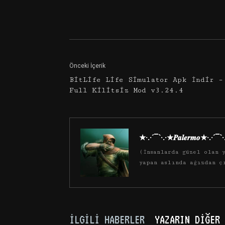
Facebook
Twitter
Önceki İçerik
BitLife Life Simulator Apk İndir –
Full Kilitsiz Mod v3.24.4
★·.·´¯`·.·★𝑷𝒂𝒍𝒆𝒓𝒎𝒐★·.·´¯`
(İnsanlarda güzel olan y
yapan aslında ağızdan ç
İLGILI HABERLER
YAZARIN DIĞER 