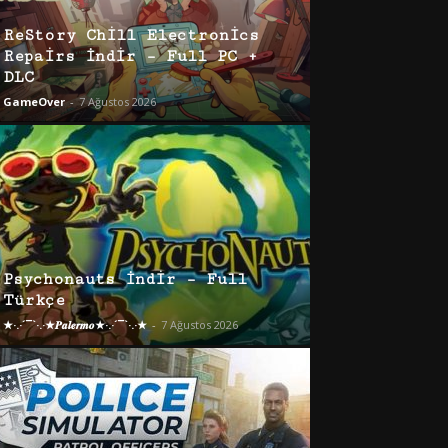
ReStory Chill Electronics
Repairs İndir – Full PC +
DLC
GameOver
-
7 Ağustos 2026
Psychonauts İndir – Full
Türkçe
★·.·´¯`·.·★𝑷𝒂𝒍𝒆𝒓𝒎𝒐★·.·´¯`·.·★
-
7 Ağustos 2026