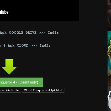
 Apk GOOGLE DRİVE >>> İndir
r 4 Apk CLOUD >>> İndir
queror 4 - (Direkt indir)
ror 4 Apk Hile
World Conqueror 4 Apk Mod