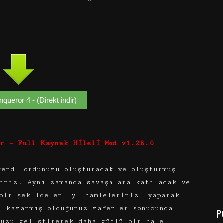
queror 4 - (Direkt indir)
ir – Full Kaynak Hileli Mod v1.28.0
kendi ordunuzu oluşturacak ve oluşturmuş
sınız. Aynı zamanda savaşalara katılacak ve
bir şekilde en iyi hamlelerinizi yaparak
a kazanmış olduğunuz zaferler sonucunda
P
nuzu geliştirerek daha güçlü bir hale