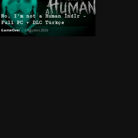
No, I’m not a Human İndir –
Full PC + DLC Türkçe
GameOver
-
7 Ağustos 2026