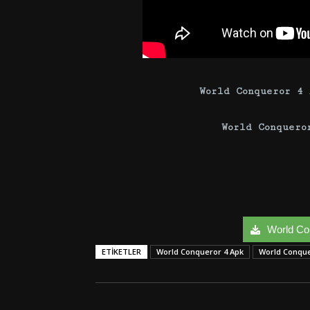
World Conqueror 4
World Conquero
World Con
ETIKETLER
World Conqueror 4 Apk
World Conque