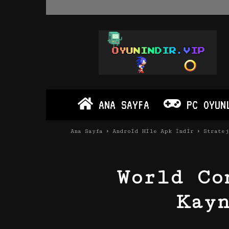
Oyun
İndir
Vip
–
Program
İndir
Full
ANA SAYFA
PC OYUN
PC
Ve
Android
Ana Sayfa
Android Hile Apk İndir
Strate
Apk
World Co
Kay