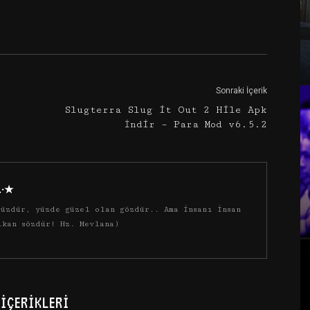
Google+
Email
Sonraki İçerik
Slugterra Slug it Out 2 Hile Apk
İndir – Para Mod v6.5.2
·.·★
üzdür, yüzde güzel olan gözdür.. Ama insanı insan
ıkan sözdür! Hz. Mevlana)
İÇERIKLERI