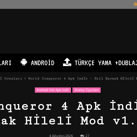
LARI
ANDROID
TÜRKÇE YAMA +DUBLA
ji Oyunları
World Conqueror 4 Apk İndir – Full Kaynak Hileli 
Android Hile Apk İndir
Strateji Oyunları
nqueror 4 Apk İnd
nak Hileli Mod v1.
4 Ağustos 2026
27