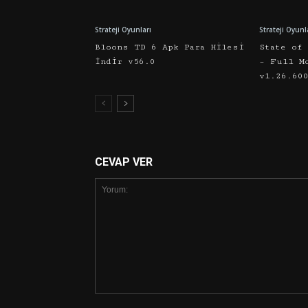
Strateji Oyunları
Strateji Oyunl
Bloons TD 6 Apk Para Hilesi
State of
İndir v56.0
– Full M
v1.26.60
CEVAP VER