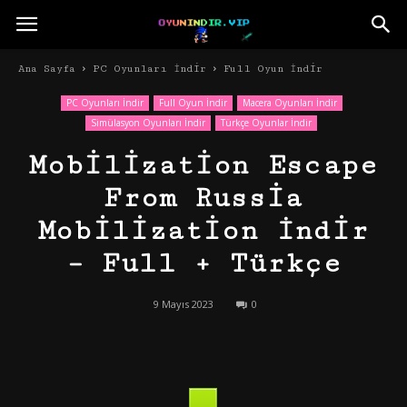
Ana Sayfa
PC Oyunları İndir
Full Oyun İndir
PC Oyunları İndir
Full Oyun İndir
Macera Oyunları İndir
Simülasyon Oyunları İndir
Türkçe Oyunlar İndir
Mobilization Escape
From Russia
Mobilization İndir
– Full + Türkçe
9 Mayıs 2023
0