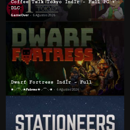
Coffee Talk Tokyo İndir – Full PC +
DLC
GameOver
-
6 Ağustos 2026
Dwarf Fortress İndir – Full
★·.·´¯`·.·★𝑷𝒂𝒍𝒆𝒓𝒎𝒐★·.·´¯`·.·★
-
6 Ağustos 2026