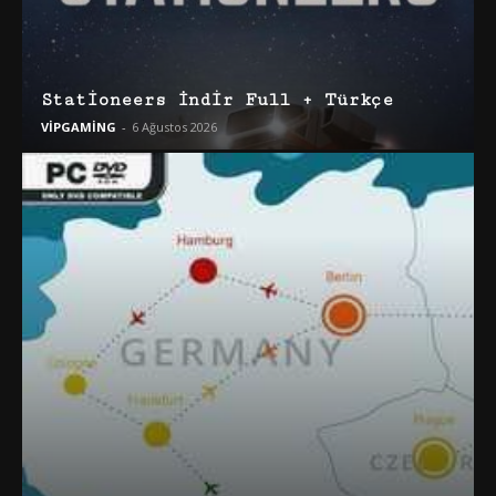
Stationeers İndir Full + Türkçe
VİPGAMİNG
-
6 Ağustos 2026