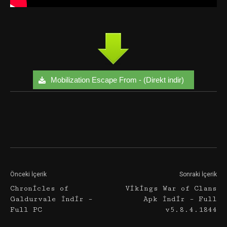
Mobilization Escape From - (Direkt indir)
Facebook
Twitter
Google+
Önceki İçerik
Sonraki İçerik
Chronicles of
Vikings War of Clans
Galdurvale İndir –
Apk İndir – Full
Full PC
v5.8.4.1844