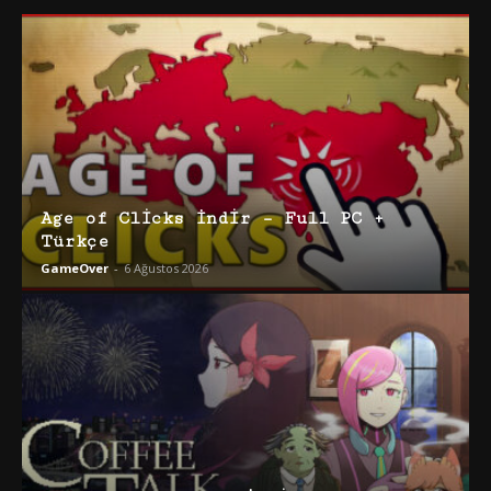
Age of Clicks İndir – Full PC +
Türkçe
GameOver
-
6 Ağustos 2026