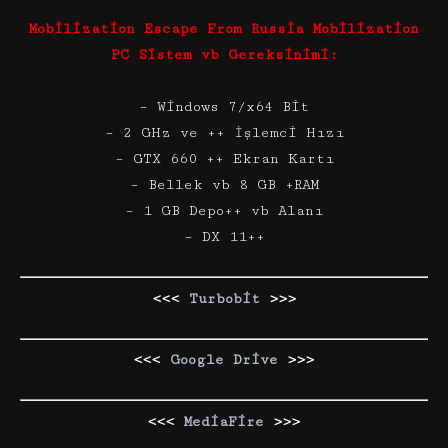
Mobilization Escape From Russia Mobilization
PC Sistem vb Gereksinimi:
– Windows 7/x64 Bit
– 2 GHz ve ++ İşlemci Hızı
– GTX 660 ++ Ekran Kartı
– Bellek vb 8 GB +RAM
– 1 GB Depo++ vb Alanı
– DX 11++
<<<
Turbobit
>>>
<<<
Google Drive
>>>
<<<
MediaFire
>>>