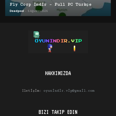
Fly Corp İndir – Full PC Türkçe
Deadpool
-
6 Ağustos 2026
HAKKIMIZDA
İletişim:
oyunindir.vip@gmail.com
BIZI TAKIP EDIN