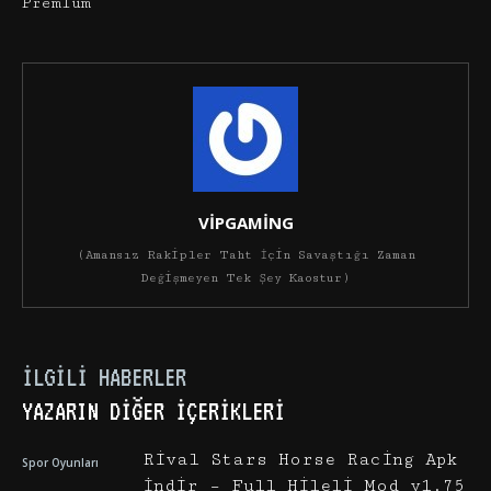
Premium
VİPGAMİNG
(Amansız Rakipler Taht İçin Savaştığı Zaman
Değişmeyen Tek Şey Kaostur)
İLGILI HABERLER
YAZARIN DIĞER İÇERIKLERI
Rival Stars Horse Racing Apk
Spor Oyunları
İndir – Full Hileli Mod v1.75