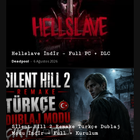
Hellslave İndir – Full PC + DLC
Deadpool
-
6 Ağustos 2026
Silent Hill 2 Remake Türkçe Dublaj
Modu İndir – Full + Kurulum