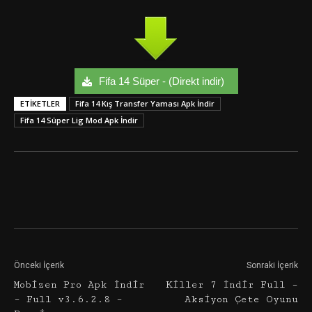
Fifa 14 Süper - (Direkt indir)
ETIKETLER
Fifa 14 Kış Transfer Yaması Apk İndir
Fifa 14 Süper Lig Mod Apk İndir
Facebook
Twitter
Google+
Önceki İçerik
Sonraki İçerik
Mobizen Pro Apk İndir
Killer 7 İndir Full –
– Full v3.6.2.8 –
Aksiyon Çete Oyunu