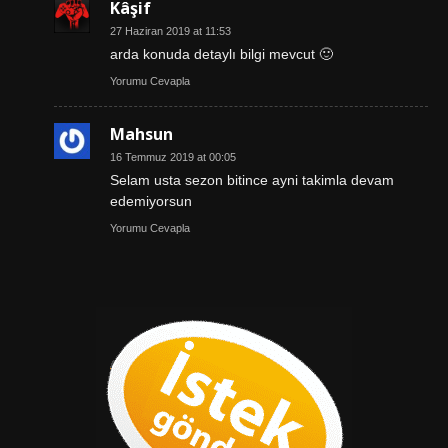
Kâşif
27 Haziran 2019 at 11:53
arda konuda detaylı bilgi mevcut 🙂
Yorumu Cevapla
Mahsun
16 Temmuz 2019 at 00:05
Selam usta sezon bitince ayni takimla devam
edemiyorsun
Yorumu Cevapla