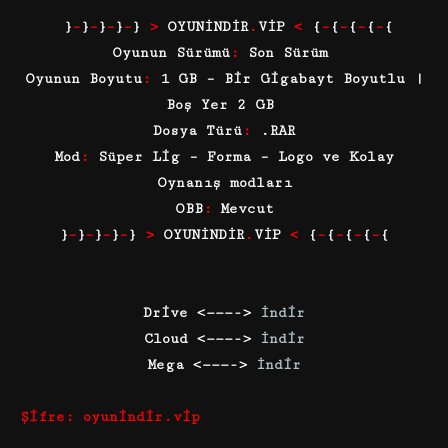
}
–
}
–
}
–
}
–
}
>
OYUNİNDİR
.
VİP
<
{
–
{
–
{
–
{
–
{
Oyunun Sürümü
:
Son Sürüm
Oyunun Boyutu
:
1 GB – Bir Gigabayt Boyutlu |
Boş Yer 2 GB
Dosya Türü
:
.RAR
Mod
:
Süper Lig – Forma – Logo ve Kolay
Oynanış modları
OBB
:
Mevcut
}
–
}
–
}
–
}
–
}
>
OYUNİNDİR
.
VİP
<
{
–
{
–
{
–
{
–
{
Drive <———->
İndir
Cloud <———->
İndir
Mega <———->
İndir
Şifre: oyunindir.vip