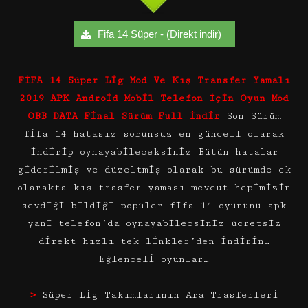
Fifa 14 Süper - (Direkt indir)
FİFA 14 Süper Lig Mod Ve Kış Transfer Yamalı
2019 APK Android Mobil Telefon İçin Oyun Mod
OBB DATA Final Sürüm Full İndir
Son Sürüm
fifa 14 hatasız sorunsuz en güncell olarak
indirip oynayabileceksiniz Bütün hatalar
giderilmiş ve düzeltmiş olarak bu sürümde ek
olarakta kış trasfer yaması mevcut hepimizin
sevdiği bildiği popüler fifa 14 oyununu apk
yani telefon’da oynayabilecsiniz ücretsiz
direkt hızlı tek linkler’den indirin…
Eğlenceli oyunlar…
>
Süper Lig Takımlarının Ara Trasferleri