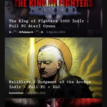
The King of Fighters 2000 İndir –
Full PC Atari Oyunu
★·.·´¯`·.·★𝑷𝒂𝒍𝒆𝒓𝒎𝒐★·.·´¯`·.·★
-
6 Ağustos 2026
HellSlave 2 Judgment of the Archon
İndir – Full PC + DLC
GameOver
-
6 Ağustos 2026