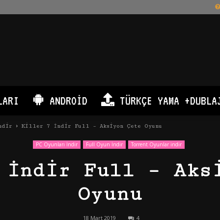
LARI
ANDROID
TÜRKÇE YAMA +DUBLA
ndir
Killer 7 İndir Full – Aksiyon Çete Oyunu
PC Oyunları İndir
Full Oyun İndir
Torrent Oyunlar indir
 İndir Full – Aks
Oyunu
18 Mart 2019
4