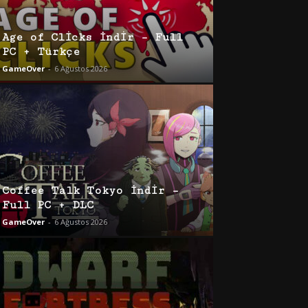
Age of Clicks İndir – Full
PC + Türkçe
GameOver
-
6 Ağustos 2026
Coffee Talk Tokyo İndir –
Full PC + DLC
GameOver
-
6 Ağustos 2026