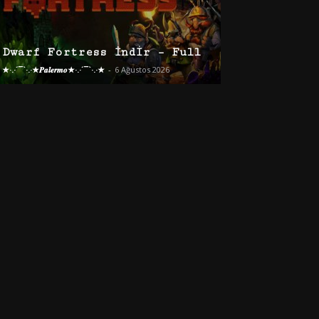
Dwarf Fortress İndir – Full
★·.·´¯`·.·★𝑷𝒂𝒍𝒆𝒓𝒎𝒐★·.·´¯`·.·★
-
6 Ağustos 2026