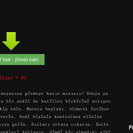
7 İndir - (Direkt indir)
iller 7 PC
ünyasına girmeye hazır mısınız? Dünya ya
iş bir şekil de katiller birbirini avlıyor.
kip edin. Macera başladı. ölümcül intihar
 verin. Yedi kişinin kontrolünü elinize
şıya gelin. Sırları ortaya çıkarın. Zorlu
P
enekleri kullanın. Şimdi hiç olmadığı gibi