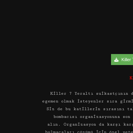
Killer 
K
Killer 7 Yeraltı suikastçının d
egemen olmak isteyenler sıra girm
Siz de bu katillerin sırasını ta
bombacısı organizasyonuna son
alın. Organizasyon da karşı kar
bulmacaları çözümü için özel yet