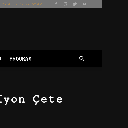
Yardım – İstek Bölümü
J
PROGRAM
iyon Çete