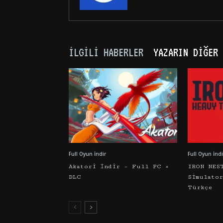
İLGILI HABERLER
YAZARIN DIĞER 
Full Oyun İndir
Full Oyun İndi
Akatori İndir – Full PC +
IRON NES
DLC
Simulato
Türkçe