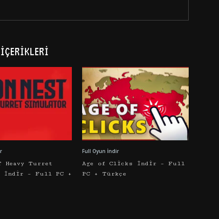
İÇERIKLERI
r
Full Oyun İndir
T Heavy Turret
Age of Clicks İndir – Full
r İndir – Full PC +
PC + Türkçe