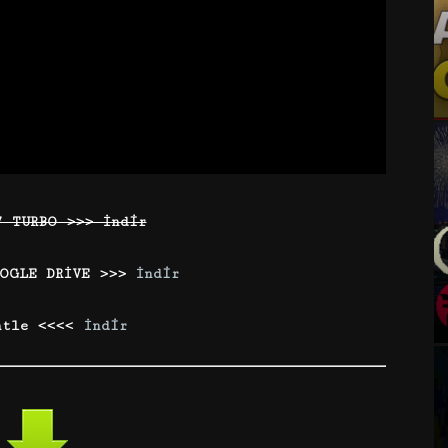
7 TURBO >>> İndir
OGLE DRİVE >>>
İndir
ntle <<<<
İndir