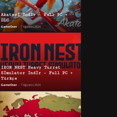
Akatori İndir – Full PC +
DLC
GameOver
-
7 Ağustos 2026
IRON NEST Heavy Turret
Simulator İndir – Full PC +
Türkçe
GameOver
-
7 Ağustos 2026