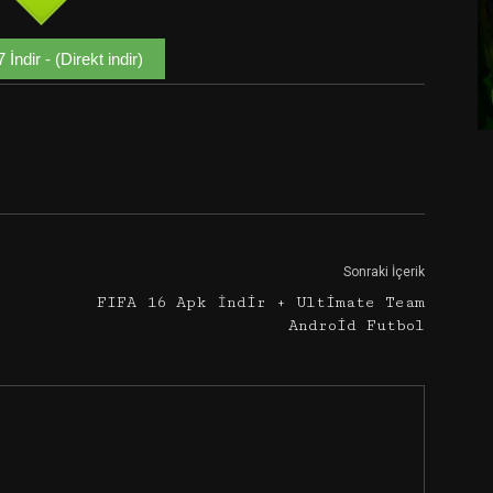
7 İndir - (Direkt indir)
Google+
Email
Sonraki İçerik
FIFA 16 Apk İndir + Ultimate Team
Android Futbol