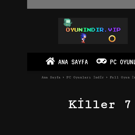
Oyun
İndir
Vip
–
Program
İndir
Full
ANA SAYFA
PC OYUN
PC
Ve
Android
Ana Sayfa
PC Oyunları İndir
Full Oyun İ
Apk
Killer 7