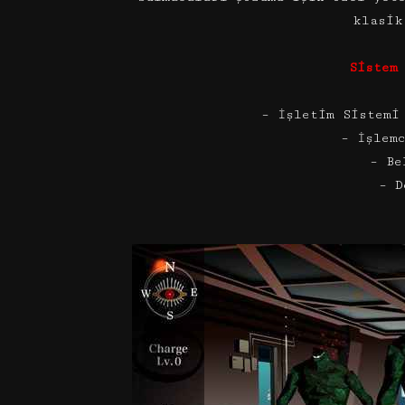
klasik
Sistem
– İşletim Sistemi
– İşlem
– Be
– D