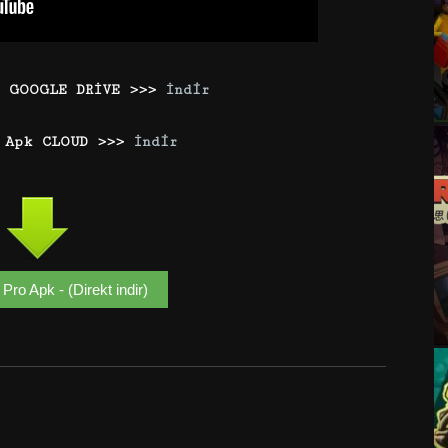
k GOOGLE DRİVE >>>
İndir
o Apk CLOUD >>>
İndir
Pro Apk - (Direkt indir)
Google+
Email