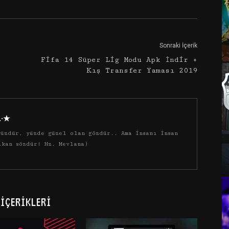
Sonraki İçerik
Fifa 14 Süper Lig Modu Apk İndir +
Kış Transfer Yaması 2019
·.·★
üzdür, yüzde güzel olan gözdür.. Ama insanı insan
ıkan sözdür! Hz. Mevlana)
İÇERIKLERI