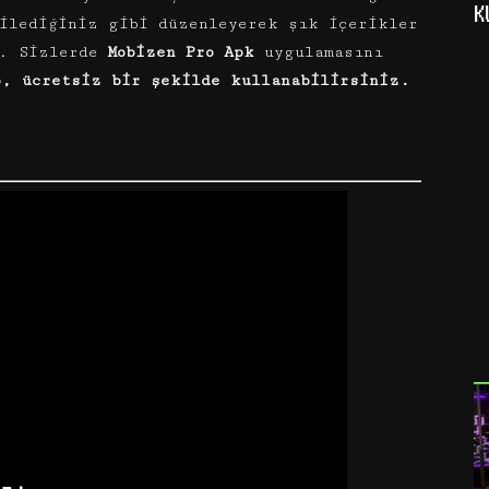
K
dilediğiniz gibi düzenleyerek şık içerikler
r. Sizlerde
Mobizen Pro Apk
uygulamasını
p, ücretsiz bir şekilde kullanabilirsiniz.