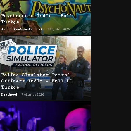
Psychonauts İndir – Full
Türkçe
★·.·´¯`·.·★𝑷𝒂𝒍𝒆𝒓𝒎𝒐★·.·´¯`·.·★
-
7 Ağustos 2026
Police Simulator Patrol
Officers İndir – Full PC
Türkçe
Deadpool
-
7 Ağustos 2026