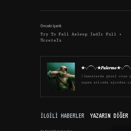
Önceki İçerik
Try To Fall Asleep İndir Full +
Ücretsiz
★·.·´¯`·.·★𝑷𝒂𝒍𝒆𝒓𝒎𝒐★·.·´¯`
(İnsanlarda güzel olan y
yapan aslında ağızdan ç
İLGILI HABERLER
YAZARIN DIĞER 