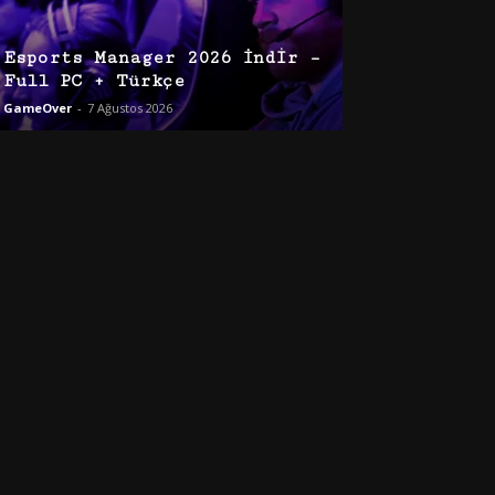
Esports Manager 2026 İndir –
Full PC + Türkçe
GameOver
-
7 Ağustos 2026