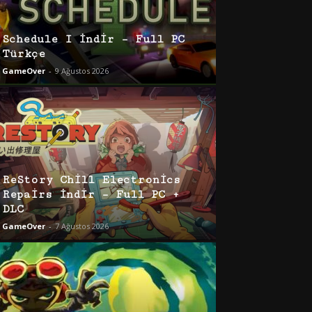
Schedule I İndir – Full PC
Türkçe
GameOver
-
9 Ağustos 2026
ReStory Chill Electronics
Repairs İndir – Full PC +
DLC
GameOver
-
7 Ağustos 2026