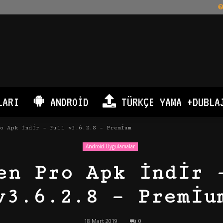
LARI
ANDROID
TÜRKÇE YAMA +DUBLA
o Apk İndir – Full v3.6.2.8 – Premium
Android Uygulamalar
en Pro Apk İndir 
v3.6.2.8 – Premiu
18 Mart 2019
0