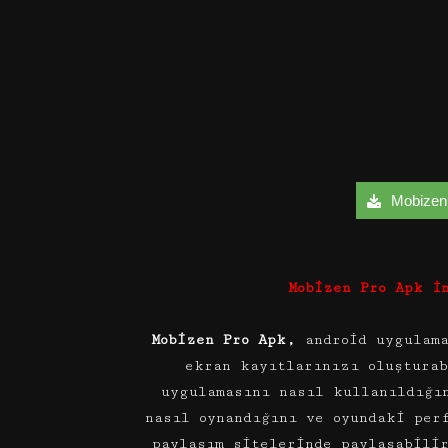
Mobizen 
Mobizen Pro Apk İ
Mobizen Pro Apk,
android uygulam
ekran kayıtlarınızı oluştura
uygulamasını nasıl kullanıldığı
nasıl oynandığını ve oyundaki per
paylaşım sitelerinde paylaşabili