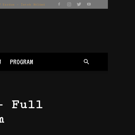
Yardım – İstek Bölümü
J
PROGRAM
– Full
m