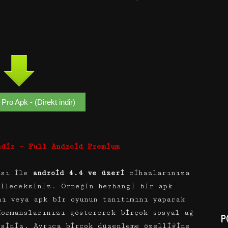
Pro Apk - (Direkt indir)
ndir – Full Android Premium
ası ile
android 4.4 ve üzeri
cihazlarınıza
bileceksiniz. Örneğin herhangi bir apk
nı veya apk bir oyunun tanıtımını yaparak
formanslarınızı göstererek birçok sosyal ağ
P
rsiniz. Ayrıca birçok düzenleme özelliğine