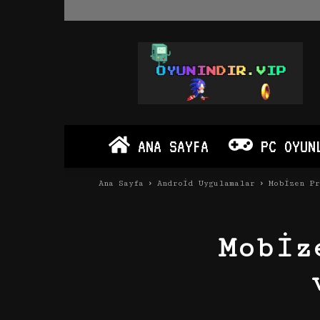
Oyun
İndir
Vip
–
Program
İndir
Full
ANA SAYFA
PC OYUN
PC
Ve
Android
Ana Sayfa
Android Uygulamalar
Mobizen Pr
Apk
Mobiz