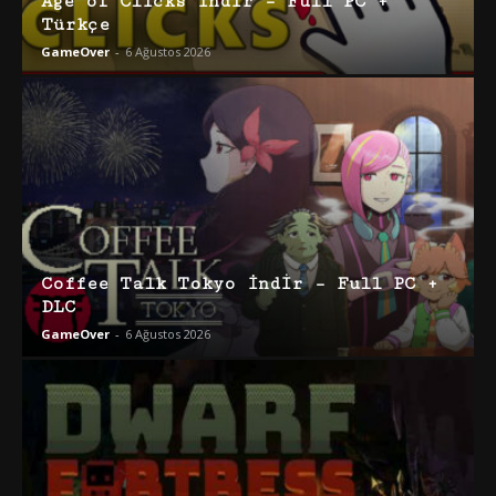
Age of Clicks İndir – Full PC +
Türkçe
GameOver
-
6 Ağustos 2026
Coffee Talk Tokyo İndir – Full PC +
DLC
GameOver
-
6 Ağustos 2026