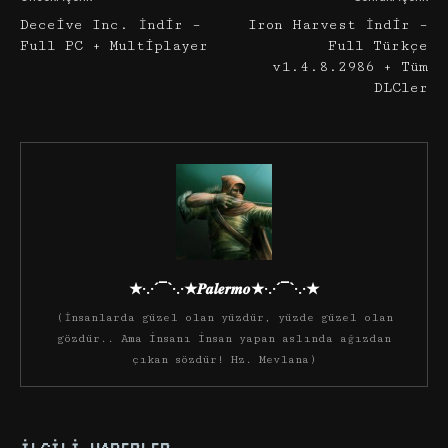
Deceive Inc. İndir –
Iron Harvest İndir –
Full PC + Multiplayer
Full Türkçe
v1.4.8.2986 + Tüm
DLCler
★·.·´¯`·.·★𝑷𝒂𝒍𝒆𝒓𝒎𝒐★·.·´¯`·.·★
(İnsanlarda güzel olan yüzdür, yüzde güzel olan
gözdür.. Ama insanı insan yapan aslında ağızdan
çıkan sözdür! Hz. Mevlana)