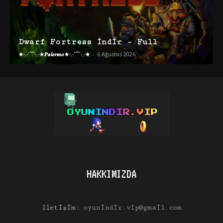
Dwarf Fortress İndir – Full
★·.·´¯`·.·★𝑷𝒂𝒍𝒆𝒓𝒎𝒐★·.·´¯`·.·★
-
6 Ağustos 2026
HAKKIMIZDA
İletişim:
oyunindir.vip@gmail.com