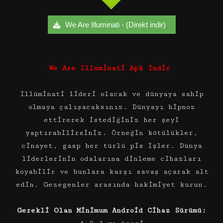
We Are Illuminati - (Direkt indir)
We Are Illuminati Apk İndir
İllüminati lideri olacak ve dünyaya sahip
olmaya çalışacaksınız. Dünyayı hipnoz
ettirerek istediğiniz her şeyi
yaptırabilirsiniz. Örneğin kötülükler,
cinayet, gasp her türlü pis işler. Dünya
liderlerinin odalarına dinleme cihazları
koyabilir ve bunlara karşı savaş açarak alt
edin. Gezegenler arasında hakimiyet kurun.
Gerekli Olan Minimum Android Cihaz Sürümü: