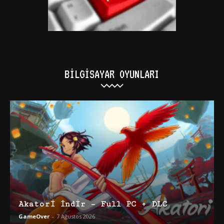
BILGISAYAR OYUNLARI
Akatori İndir – Full PC + DLC
GameOver
-
7 Ağustos 2026