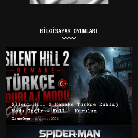
BILGISAYAR OYUNLARI
Silent Hill 2 Remake Türkçe Dublaj
Modu İndir – Full + Kurulum
GameOver
-
6 Ağustos 2026