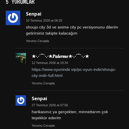
5 YORUMLAR
Senpai
10 Temmuz 2026 at 06:25
shoujo city 3d ve anime city pc versiyonunu dilerim
getirirsiniz takipte kalacağım
Yorumu Cevapla
★·.·´¯`·.·★𝑷𝒂𝒍𝒆𝒓𝒎𝒐★·.·´¯`·.·★
12 Temmuz 2026 at 19:34
https://www.oyunindir.vip/pc-oyun-indir/shoujo-
city-indir-full.html
Yorumu Cevapla
Senpai
27 Temmuz 2026 at 07:56
harikasınız ya gerçekten, minnettarım çok
teşekkür ederim
Yorumu Cevapla