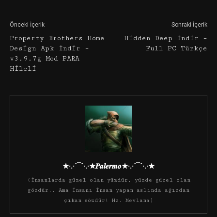
Önceki İçerik
Sonraki İçerik
Property Brothers Home
Hidden Deep İndir –
Design Apk İndir –
Full PC Türkçe
v3.9.7g Mod PARA
Hileli
★·.·´¯`·.·★𝑷𝒂𝒍𝒆𝒓𝒎𝒐★·.·´¯`·.·★
(İnsanlarda güzel olan yüzdür, yüzde güzel olan
gözdür.. Ama insanı insan yapan aslında ağızdan
çıkan sözdür! Hz. Mevlana)