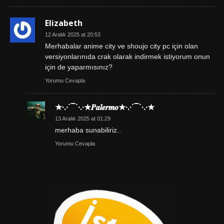
Elizabeth
12 Aralık 2025 at 20:53
Merhabalar anime city ve shoujo city pc için olan
versiyonlarınıda crak olarak indirmek istiyorum onun
için de yaparmısınız?
Yorumu Cevapla
★·.·´¯`·.·★𝑷𝒂𝒍𝒆𝒓𝒎𝒐★·.·´¯`·.·★
13 Aralık 2025 at 01:29
merhaba sunabiliriz..
Yorumu Cevapla