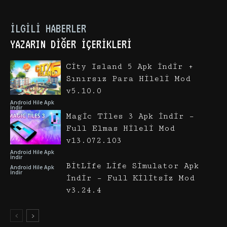
İLGILI HABERLER
YAZARIN DIĞER İÇERIKLERI
City Island 5 Apk İndir +
Sınırsız Para Hileli Mod
v5.10.0
Android Hile Apk
İndir
Magic Tiles 3 Apk İndir –
Full Elmas Hileli Mod
v13.072.103
Android Hile Apk
İndir
BitLife Life Simulator Apk
Android Hile Apk
İndir
İndir – Full Kilitsiz Mod
v3.24.4