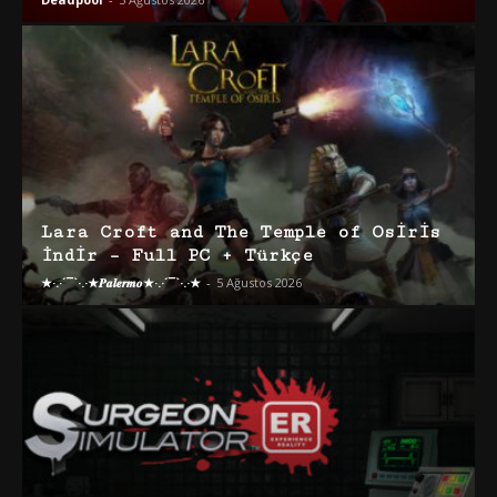
Lara Croft and The Temple of Osiris
İndir – Full PC + Türkçe
★·.·´¯`·.·★𝑷𝒂𝒍𝒆𝒓𝒎𝒐★·.·´¯`·.·★
-
5 Ağustos 2026