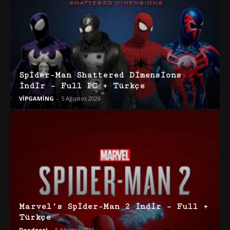
Spider-Man Shattered Dimensions
İndir – Full PC + Türkçe
VİPGAMİNG
-
5 Ağustos 2026
Marvel’s Spider-Man 2 İndir – Full +
Türkçe
Deadpool
-
5 Ağustos 2026