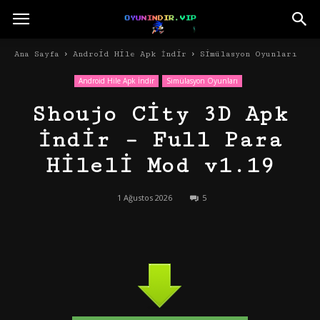
Ana Sayfa
Android Hile Apk İndir
Simülasyon Oyunları
Android Hile Apk İndir
Simülasyon Oyunları
Shoujo City 3D Apk
İndir – Full Para
Hileli Mod v1.19
1 Ağustos 2026
5