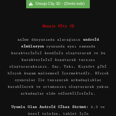
Shoujo City 3D - (Direkt indir)
Shoujo City 3D
anime dünyasında alacağınız
android
simülasyon
oyununda aynı zamanda
karakterinizi kendiniz oluşturacak ve bu
karakterinizi kuşatarak tarzını
oluşturacaksınız. Saç, Takı, Kıyafet gibi
birçok kuşam malzemesi içermektedir. Birçok
oyuncular ile tanışarak arkadaşlıklar
kurabilecek ve ortamınızı oluşturarak yakın
arkadaşlar elde edinebilirsiniz.
Uyumlu Olan Android Cihaz Sürümü:
6.0 ve
üzeri telefon, tablet için