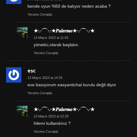
bende oyun %50 de kalıyor neden acaba ?
Yorumu Cevapla
★·.·´¯`·.·★𝑷𝒂𝒍𝒆𝒓𝒎𝒐★·.·´¯`·.·★
14 Mayıs 2023 at 11:43
yönetici,olarak başlatın.
Yorumu Cevapla
esc
13 Mayıs 2023 at 14:33
exe basıyorum easyantichat kurulu değil diyor
Yorumu Cevapla
★·.·´¯`·.·★𝑷𝒂𝒍𝒆𝒓𝒎𝒐★·.·´¯`·.·★
13 Mayıs 2023 at 22:29
hilemi kullandınız ?
Yorumu Cevapla