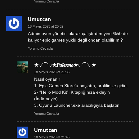
Yorumu Cevapla
Umutcan
18 Mayıs 2023 at 20:52
Admin oyun yönetici olarak çalıştırdım yine %50 de
kalıyor epic games yüklü değil ondan olabilir mi?
Yorumu Cevapla
★·.·´¯`·.·★𝑷𝒂𝒍𝒆𝒓𝒎𝒐★·.·´¯`·.·★
18 Mayıs 2023 at 21:35
Nasıl oynanır
1. Epic Games Store’u başlatın, profilinize gidin.
2- “Hello Mod Kit”i Kitaplığınıza ekleyin
(İndirmeyin)
3. Oyunu Launcher.exe aracılığıyla başlatın
Yorumu Cevapla
Umutcan
18 Mayıs 2023 at 21:45