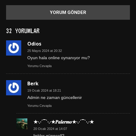
32 YORUMLAR
Odios
25 Mayıs 2024 at 20:32
Oyun hala online oynanıyor mu?
Yorumu Cevapla
Berk
19 Ocak 2024 at 18:21
Admin ne zaman güncellenir
Yorumu Cevapla
★·.·´¯`·.·★𝑷𝒂𝒍𝒆𝒓𝒎𝒐★·.·´¯`·.·★
20 Ocak 2024 at 14:07
linkler günncell?