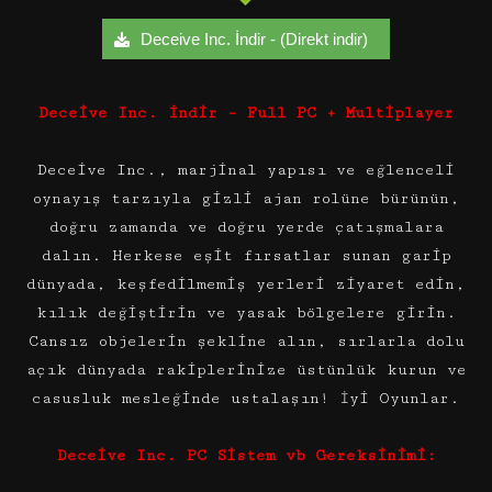
Deceive Inc. İndir - (Direkt indir)
Deceive Inc. İndir – Full PC + Multiplayer
Deceive Inc., marjinal yapısı ve eğlenceli
oynayış tarzıyla gizli ajan rolüne bürünün,
doğru zamanda ve doğru yerde çatışmalara
dalın. Herkese eşit fırsatlar sunan garip
dünyada, keşfedilmemiş yerleri ziyaret edin,
kılık değiştirin ve yasak bölgelere girin.
Cansız objelerin şekline alın, sırlarla dolu
açık dünyada rakiplerinize üstünlük kurun ve
casusluk mesleğinde ustalaşın! İyi Oyunlar.
Deceive Inc. PC Sistem vb Gereksinimi: