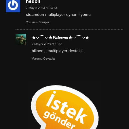
nedoli
7 Mayıs 2023 at 13:43
steamden multiplayer oynanılıyomu
Yorumu Cevapla
★·.·´¯`·.·★𝑷𝒂𝒍𝒆𝒓𝒎𝒐★·.·´¯`·.·★
7 Mayıs 2023 at 13:51
bilinen…multiplayer destekli,
Yorumu Cevapla