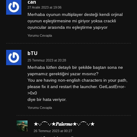
can
27 Aralık 2023 at 19:06
Merhaba oyunun multiplayer desteği kendi orjinal
oyunun eşleştirmesine mi giriyor yoksa crackli
oyuncular arasında mı eşleştirme yapıyor
Yorumu Cevapla
bTU
25 Temmuz 2023 at 20:28
Merhaba lütfen detaylı bir şekilde baştan sona ne
yapmamız gerektiğini yazar mısınız?
You are having non-english characters in your path,
please fix it and restart the launcher. GetLastError-
>0x0
diye bir hata veriyor.
Yorumu Cevapla
★·.·´¯`·.·★𝑷𝒂𝒍𝒆𝒓𝒎𝒐★·.·´¯`·.·★
26 Temmuz 2023 at 00:27