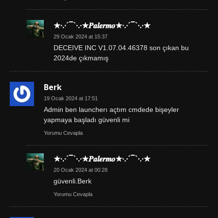
★·.·´¯`·.·★𝑷𝒂𝒍𝒆𝒓𝒎𝒐★·.·´¯`·.·★
29 Ocak 2024 at 15:37
DECEIVE INC V1.07.04.46378 son çıkan bu
2024de çıkmamış
Berk
19 Ocak 2024 at 17:51
Admin ben launcherı açtım cmdede bişeyler
yapmaya başladı güvenli mi
Yorumu Cevapla
★·.·´¯`·.·★𝑷𝒂𝒍𝒆𝒓𝒎𝒐★·.·´¯`·.·★
20 Ocak 2024 at 00:28
güvenli.Berk
Yorumu Cevapla