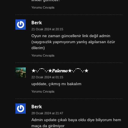
Yorumu Cevapla
Berk
21 Ocak 2024 at 20:15
Oyun ne zaman güncellenir link değil admin
(saygısızlık yapmıyorum yanlış algılarsan özür
dilerim)
Yorumu Cevapla
★·.·´¯`·.·★𝑷𝒂𝒍𝒆𝒓𝒎𝒐★·.·´¯`·.·★
22 Ocak 2024 at 01:15
upddate, çıkmış mı bakalım
Yorumu Cevapla
Berk
28 Ocak 2024 at 21:47
Admin update çıkalı baya oldu diye biliyorum hem
maça da girilmiyor