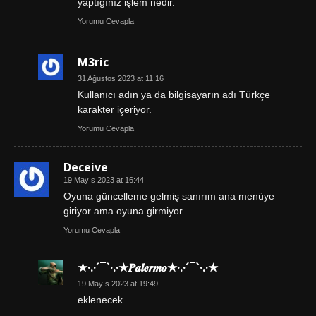
yaptığınız işlem nedir.
Yorumu Cevapla
M3ric
31 Ağustos 2023 at 11:16
Kullanıcı adın ya da bilgisayarın adı Türkçe
karakter içeriyor.
Yorumu Cevapla
Deceive
19 Mayıs 2023 at 16:44
Oyuna güncelleme gelmiş sanırım ana menüye
giriyor ama oyuna girmiyor
Yorumu Cevapla
★·.·´¯`·.·★𝑷𝒂𝒍𝒆𝒓𝒎𝒐★·.·´¯`·.·★
19 Mayıs 2023 at 19:49
eklenecek.