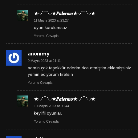
★·.·´¯`·.·★𝑷𝒂𝒍𝒆𝒓𝒎𝒐★·.·´¯`·.·★
11 Mayıs 2023 at 23:27
oyun kurulumsuz
Yorumu Cevapla
anonimy
9 Mayıs 2023 at 21:11
admin çok teşekkür ederim rica etmiştim eklemişsiniz
yemin ediyorum kralsın
Yorumu Cevapla
★·.·´¯`·.·★𝑷𝒂𝒍𝒆𝒓𝒎𝒐★·.·´¯`·.·★
10 Mayıs 2023 at 00:44
keyiifli oyunlar.
Yorumu Cevapla