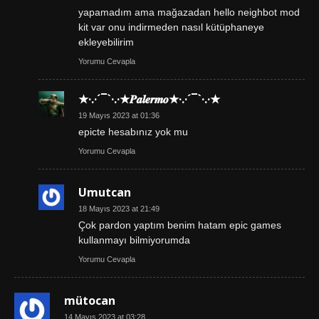
yapamadım ama mağazadan hello neighbot mod
kit var onu indirmeden nasıl kütüphaneye
ekleyebilirim
Yorumu Cevapla
★·.·´¯`·.·★𝑷𝒂𝒍𝒆𝒓𝒎𝒐★·.·´¯`·.·★
19 Mayıs 2023 at 01:36
epicte hesabınız yok mu
Yorumu Cevapla
Umutcan
18 Mayıs 2023 at 21:49
Çok pardon yaptım benim hatam epic games
kullanmayı bilmiyorumda
Yorumu Cevapla
mütocan
14 Mayıs 2023 at 03:28