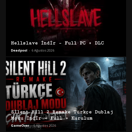
Hellslave İndir – Full PC + DLC
Deadpool
-
6 Ağustos 2026
Silent Hill 2 Remake Türkçe Dublaj
Modu İndir – Full + Kurulum
GameOver
-
6 Ağustos 2026