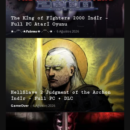
The King of Fighters 2000 İndir –
Full PC Atari Oyunu
★·.·´¯`·.·★𝑷𝒂𝒍𝒆𝒓𝒎𝒐★·.·´¯`·.·★
-
6 Ağustos 2026
HellSlave 2 Judgment of the Archon
İndir – Full PC + DLC
GameOver
-
6 Ağustos 2026