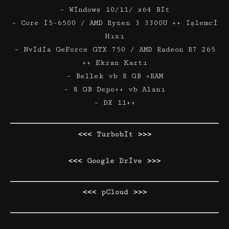
– Windows 10/11/ x64 Bit
– Core i5-6500 / AMD Ryzen 3 3300U ++ İşlemci
Hızı
– Nvidia GeForce GTX 750 / AMD Radeon R7 265
++ Ekran Kartı
– Bellek vb 8 GB +RAM
– 8 GB Depo++ vb Alanı
– DX 11++
<<<
Turbobit
>>>
<<<
Google Drive
>>>
<<<
pCloud
>>>